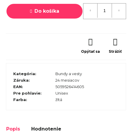
cena:
Do košíka
Opýtať sa
Strážiť
Kategória
:
Bundy a vesty
Záruka
:
24 mesiacov
EAN
:
5059526414605
Pre pohlavie
:
Unisex
Farba
:
žltá
Popis
Hodnotenie