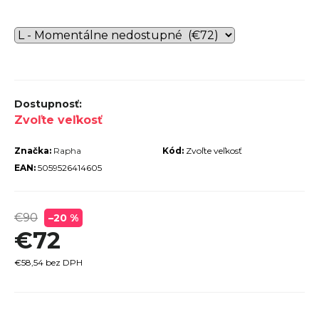
r
ú
č
a
m
e
Zvoľte veľkosť
Značka:
Rapha
Kód:
Zvoľte veľkosť
EAN:
5059526414605
€90
–20 %
TREK
€72
ROCALIBER
 FURY RED
€58,54 bez DPH
€1 449
Jednotková