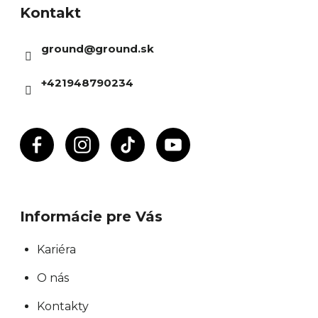
Kontakt
p
ä
ground
@
ground.sk
t
i
+421948790234
e
Informácie pre Vás
Kariéra
O nás
Kontakty