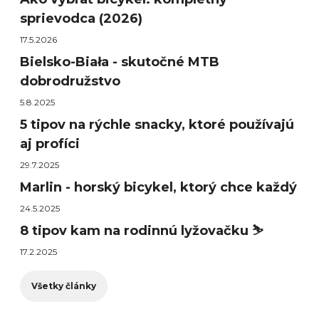
sprievodca (2026)
17.5.2026
Bielsko-Biała - skutočné MTB
dobrodružstvo
5.8.2025
5 tipov na rýchle snacky, ktoré používajú
aj profíci
29.7.2025
Marlin - horský bicykel, ktorý chce každý
24.5.2025
8 tipov kam na rodinnú lyžovačku ⛷️
17.2.2025
Všetky články