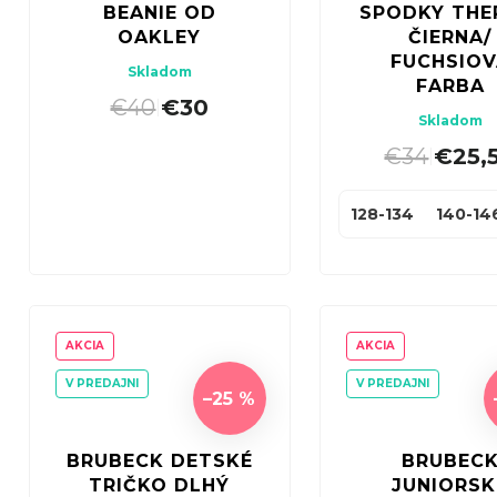
BEANIE OD
SPODKY TH
OAKLEY
ČIERNA/
FUCHSIOV
Skladom
FARBA
€40
€30
|
Skladom
€34
€25,
|
128-134
140-14
AKCIA
AKCIA
V PREDAJNI
V PREDAJNI
–25 %
BRUBECK DETSKÉ
BRUBEC
TRIČKO DLHÝ
JUNIORSK