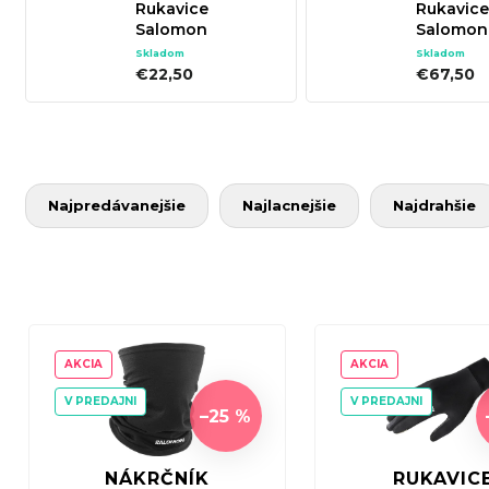
Rukavice
Rukavice
Salomon
Salomon
CROSS WARM
PROPEL
Skladom
Skladom
GLOVE U-DEEP
GORE-TE
€22,50
€67,50
BLACK
DEEP BL
R
Najpredávanejšie
Najlacnejšie
Najdrahšie
a
d
e
n
V
i
ý
AKCIA
AKCIA
e
p
V PREDAJNI
V PREDAJNI
p
–25 %
i
r
s
NÁKRČNÍK
RUKAVIC
o