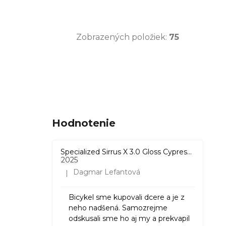
XS (33-35)
1
oranžová
4
M (39-41)
1
červená
3
Zobrazených položiek:
75
104-110
2
biela
2
116-122
2
ružová
4
128-134
3
fialová
3
Hodnotenie
140-146
3
hnedá
5
Specialized Sirrus X 3.0 Gloss Cypress / Cool Grey Reflective
2025
152-158
3
šedá
6
Dagmar Lefantová
|
Hodnotenie produktu je 5 z 5 hviezdičiek.
krémová
2
Bicykel sme kupovali dcere a je z
neho nadšená. Samozrejme
odskusali sme ho aj my a prekvapil