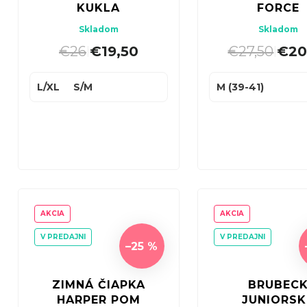
KUKLA
FORCE
Skladom
Skladom
€26
€19,50
€27,50
€20
|
|
L/XL
S/M
M (39-41)
AKCIA
AKCIA
V PREDAJNI
V PREDAJNI
–25 %
ZIMNÁ ČIAPKA
BRUBEC
HARPER POM
JUNIORSK