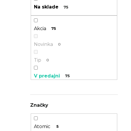
n
Na sklade
75
TREK PROCALIBER 8 FURY RED
e
€1 449
l
Akcia
75
Novinka
0
Tip
0
V predajni
75
Značky
Atomic
5