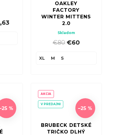
OAKLEY
FACTORY
WINTER MITTENS
,63
2.0
Skladom
€80
€60
|
XL
M
S
AKCIA
V PREDAJNI
–25 %
–25 %
K
BRUBECK DETSKÉ
É
TRIČKO DLHÝ