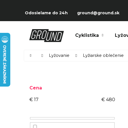
Prejsť
K
na
Späť
Späť
o
Odosielame do 24h
ground@ground.sk
obsah
do
do
š
obchodu
obchodu
í
Čo potrebujete nájsť?
Cyklistika
Lyžo
k
Domov
Lyžovanie
Lyžiarske oblečenie
B
o
Cena
č
n
€
17
€
480
ý
p
a