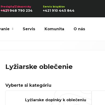
+421 948 790 234
+421 910 445 844
vanie
Servis
Komunita
O nás
Hľadať
Lyžiarske oblečenie
Odporúčame
Vyberte si kategóriu
Lyžiarske doplnky k oblečeniu