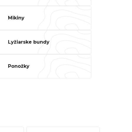
ALIZED SIRRUS X 3.0 GLOSS
S / COOL GREY REFLECTIVE
Mikiny
2025
€600
€899
Pôvodne:
Lyžiarske bundy
Ponožky