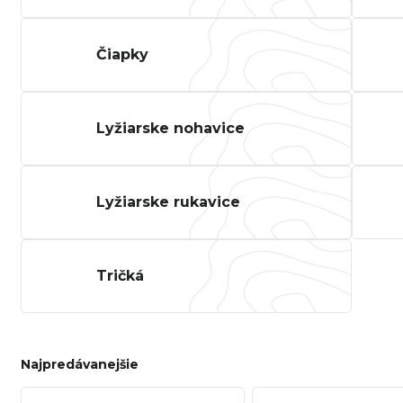
SPECI
TREK MARLIN 6 GEN 3 LAVA
CYPRES
2026
Čiapky
€979
Lyžiarske nohavice
Lyžiarske rukavice
Tričká
Najpredávanejšie