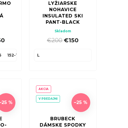
ERMO
LYŽIARSKE
NOHAVICE
VÁ
INSULATED SKI
PANT-BLACK
Skladom
50
€200
€150
|
6
152-158
L
AKCIA
V PREDAJNI
–25 %
–25 %
E
BRUBECK
RO-
DÁMSKE SPODKY