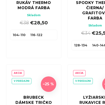
RUKÁV THERMO
SPODKY TH
MODRÁ FARBA
ČIERNA/
GRAFITO
Skladom
FARBA
€38
€28,50
|
Skladom
€34
€25,
|
104-110
116-122
128-134
140-14
AKCIA
AKCIA
V PREDAJNI
V PREDAJNI
–25 %
BRUBECK
LYŽIARSK
DÁMSKE TRIČKO
RUKAVICE 