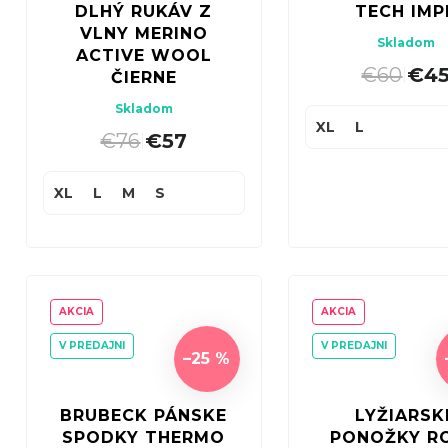
DLHÝ RUKÁV Z
TECH IMP
VLNY MERINO
Skladom
ACTIVE WOOL
€60
€4
|
ČIERNE
Skladom
XL
L
€76
€57
|
XL
L
M
S
AKCIA
AKCIA
V PREDAJNI
V PREDAJNI
–25 %
BRUBECK PÁNSKE
LYŽIARSK
SPODKY THERMO
PONOŽKY R