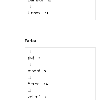
Dámske
12
Uni
9
Unisex
31
35/38
2
39/42
3
Farba
43/46
3
47/49
4
sivá
5
46-50
1
modrá
7
42-46
1
čierna
36
XXS (30-32)
1
zelená
5