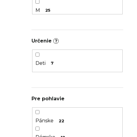
M
25
S
14
Určenie
?
XS
7
XXS
1
Deti
7
L/XL
3
S/M
6
Pre pohlavie
39-42
1
Pánske
22
2XL
9