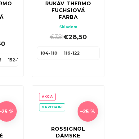
ERMO
RUKÁV THERMO
FUCHSIOVÁ
Á
FARBA
Skladom
€38
€28,50
|
50
104-110
116-122
6
152-158
AKCIA
V PREDAJNI
–25 %
–25 %
K
ROSSIGNOL
É
DÁMSKE