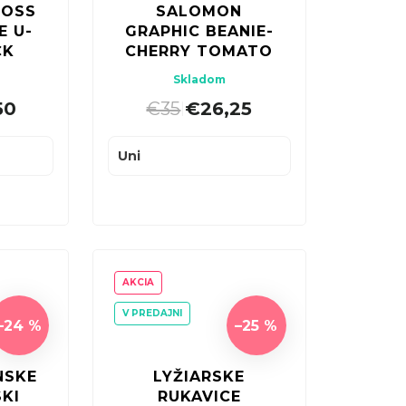
ROSS
SALOMON
E U-
GRAPHIC BEANIE-
CK
CHERRY TOMATO
Skladom
50
€35
€26,25
|
Uni
AKCIA
V PREDAJNI
–24 %
–25 %
NSKE
LYŽIARSKE
KI
RUKAVICE