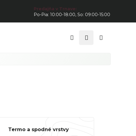
Predajňa v Trnave:
Po-Pia: 10:00-18:00, So: 09:00-15:00
Hľadať
Prihlásenie
Nákupný
košík
Termo a spodné vrstvy