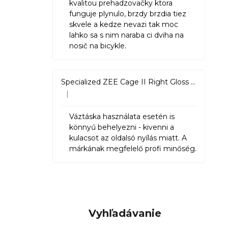
kvalitou prehadzovačky ktora
funguje plynulo, brzdy brzdia tiez
skvele a kedze nevazi tak moc
lahko sa s nim naraba ci dviha na
nosič na bicykle.
Specialized ZEE Cage II Right Gloss Black
|
Hodnotenie produktu je 5 z 5 hviezdičiek.
Váztáska használata esetén is
könnyű behelyezni - kivenni a
kulacsot az oldalsó nyílás miatt. A
márkának megfelelő profi minőség.
Vyhľadávanie