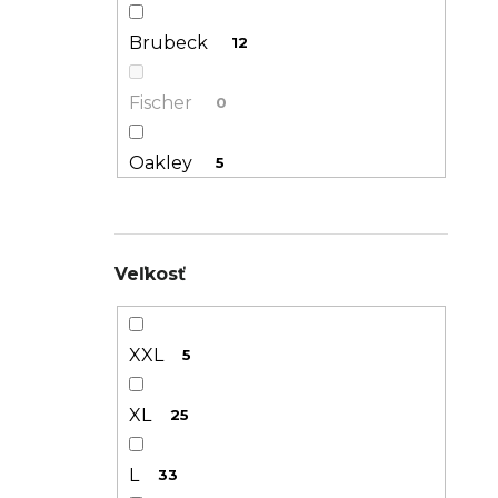
Brubeck
12
Fischer
0
Oakley
5
Rossignol
13
Veľkosť
Salomon
32
XXL
5
XL
25
L
33