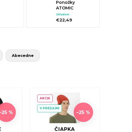
Ponožky
ATOMIC
LER
PERFORMANCE
Skladom
X U-
SKI SOCK -
€22,49
ACK
OCEAN -
GLACIER DEEP
OCEAN
Abecedne
AKCIA
V PREDAJNI
–25 %
–25 %
E
ČIAPKA