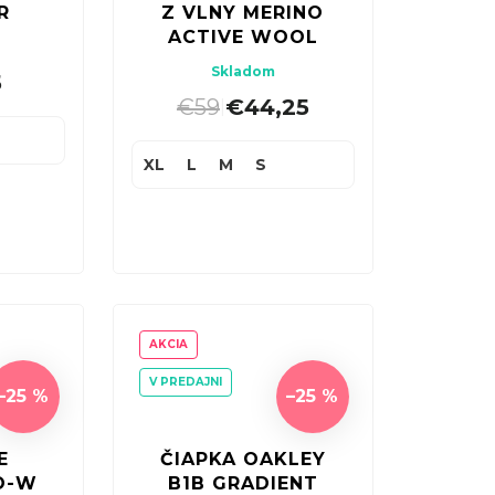
R
Z VLNY MERINO
ACTIVE WOOL
Skladom
5
€59
€44,25
|
XL
L
M
S
AKCIA
V PREDAJNI
–25 %
–25 %
E
ČIAPKA OAKLEY
O-W
B1B GRADIENT