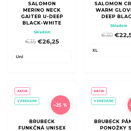
p
SALOMON
SALOMON C
d
r
MERINO NECK
WARM GLOV
u
GAITER U-DEEP
DEEP BLA
o
BLACK-WHITE
k
Skladom
d
Skladom
t
€30
€22,
|
u
€35
€26,25
|
o
k
XL
v
t
Uni
o
v
AKCIA
AKCIA
V PREDAJNI
V PREDAJNI
–25 %
BRUBECK
BRUBECK PÁ
FUNKČNÁ UNISEX
PONOŽKY S