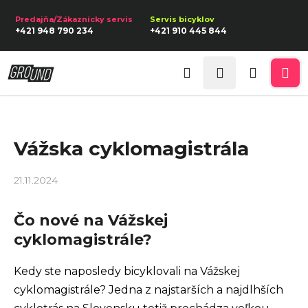
K
Prejsť
na
o
Späť
Späť
+421 948 790 234
+421 910 445 844
obsah
š
í
Prihlásenie
Č
k
Hľadať
Nákupn
Me
o
p
košík
o
Vážska cyklomagistrála
t
r
21.11.2024
e
b
Čo nové na Vážskej
u
cyklomagistrále?
j
e
Kedy ste naposledy bicyklovali na Vážskej
t
cyklomagistrále? Jedna z najstarších a najdlhších
e