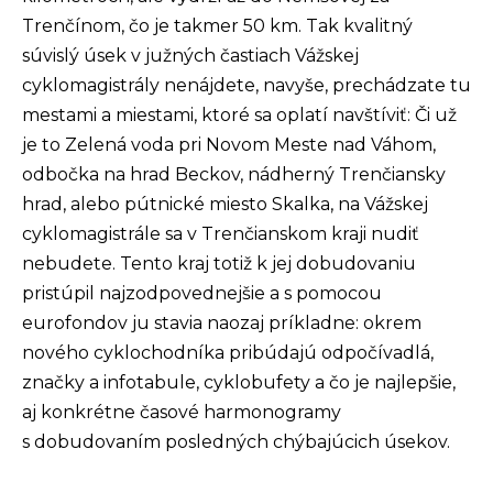
Trenčínom, čo je takmer 50 km. Tak kvalitný
súvislý úsek v južných častiach Vážskej
cyklomagistrály nenájdete, navyše, prechádzate tu
mestami a miestami, ktoré sa oplatí navštíviť: Či už
je to Zelená voda pri Novom Meste nad Váhom,
odbočka na hrad Beckov, nádherný Trenčiansky
hrad, alebo pútnické miesto Skalka, na Vážskej
cyklomagistrále sa v Trenčianskom kraji nudiť
nebudete. Tento kraj totiž k jej dobudovaniu
pristúpil najzodpovednejšie a s pomocou
eurofondov ju stavia naozaj príkladne: okrem
nového cyklochodníka pribúdajú odpočívadlá,
značky a infotabule, cyklobufety a čo je najlepšie,
aj konkrétne časové harmonogramy
s dobudovaním posledných chýbajúcich úsekov.