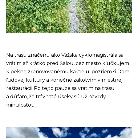
Na trasu značenú ako Vážska cyklomagistrála sa
vrátim až krátko pred Šaľou, cez mesto kľučkujem
k pekne zrenovovanému kaštieľu, pozriem si Dom
ľudovej kultúry a konečne zakotvím v miestnej
reštaurácii. Po tejto pauze sa vrátim na trasu
a dúfam, že trávnaté úseky sú už navždy
minulosťou.