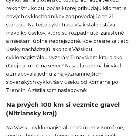
cyklotrás na Slovensku totiž prechádza veľkou
n
rekonštrukciou, počas ktorej pribúdajú kilometre
á
nových cyklochodníkov zodpovedajúcich 21.
j
storočiu. Na tejto cyklotrase však stále ostáva
s
niekoľko úsekov, ktoré sú rozpadnuté, zarastené
ť
a miestami úplne neprejazdné. Kde presne sa tieto
?
úseky nachádzajú, ako to s Vážskou
cyklomagistrálou vyzerá v Trnavskom kraji a ako
ďalej na juh či na sever? Nasadla som na bicykel
a zmapovala jednu z najvýznamnejších
Hľadať
slovenských cyklotrás v úseku od Komárna po
Trenčín. A zistila som nasledovné:
Na prvých 100 km si vezmite gravel
O
(Nitriansky kraj)
d
p
Na Vážsku cyklomagistrálu nastúpim v Komárne,
o
meste s bohatou históriou a pamiatkami, kvôli