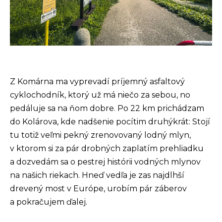
Z Komárna ma vyprevadí príjemný asfaltový
cyklochodník, ktorý už má niečo za sebou, no
pedáluje sa na ňom dobre. Po 22 km prichádzam
do Kolárova, kde nadšenie pocítim druhýkrát: Stojí
tu totiž veľmi pekný zrenovovaný lodný mlyn,
v ktorom si za pár drobných zaplatím prehliadku
a dozvedám sa o pestrej histórii vodných mlynov
na našich riekach. Hneď vedľa je zas najdlhší
drevený most v Európe, urobím pár záberov
a pokračujem ďalej.