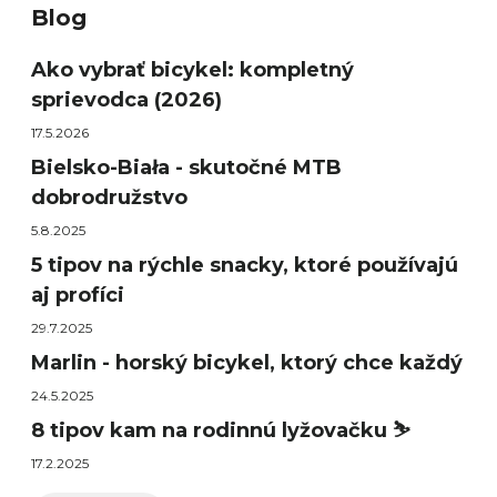
Blog
Ako vybrať bicykel: kompletný
sprievodca (2026)
17.5.2026
Bielsko-Biała - skutočné MTB
dobrodružstvo
5.8.2025
5 tipov na rýchle snacky, ktoré používajú
aj profíci
29.7.2025
Marlin - horský bicykel, ktorý chce každý
24.5.2025
8 tipov kam na rodinnú lyžovačku ⛷️
17.2.2025