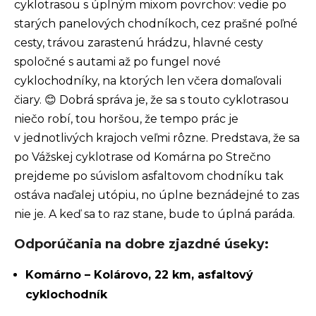
cyklotrasou s úplným mixom povrchov: vedie po
starých panelových chodníkoch, cez prašné poľné
cesty, trávou zarastenú hrádzu, hlavné cesty
spoločné s autami až po fungel nové
cyklochodníky, na ktorých len včera domaľovali
čiary. 😊 Dobrá správa je, že sa s touto cyklotrasou
niečo robí, tou horšou, že tempo prác je
v jednotlivých krajoch veľmi rôzne. Predstava, že sa
po Vážskej cyklotrase od Komárna po Strečno
prejdeme po súvislom asfaltovom chodníku tak
ostáva naďalej utópiu, no úplne beznádejné to zas
nie je. A keď sa to raz stane, bude to úplná paráda.
Odporúčania na dobre zjazdné úseky:
Komárno – Kolárovo, 22 km, asfaltový
cyklochodník