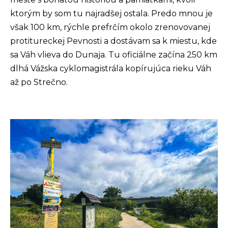
r
ktorým by som tu najradšej ostala. Predo mnou je
ú
však 100 km, rýchle prefrčím okolo zrenovovanej
č
protitureckej Pevnosti a dostávam sa k miestu, kde
a
sa Váh vlieva do Dunaja. Tu oficiálne začína 250 km
m
dlhá Vážska cyklomagistrála kopírujúca rieku Váh
e
až po Strečno.
PECIALIZED
IRRUS X 3.0
GLOSS
CYPRESS /
OOL GREY
EFLECTIVE
2025
€600
€899
vodne: