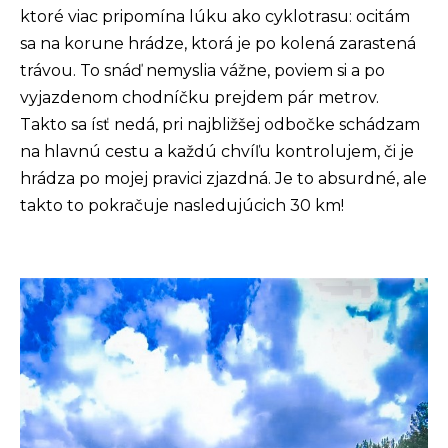
ktoré viac pripomína lúku ako cyklotrasu: ocitám
sa na korune hrádze, ktorá je po kolená zarastená
trávou. To snáď nemyslia vážne, poviem si a po
vyjazdenom chodníčku prejdem pár metrov.
Takto sa ísť nedá, pri najbližšej odbočke schádzam
na hlavnú cestu a každú chvíľu kontrolujem, či je
hrádza po mojej pravici zjazdná. Je to absurdné, ale
takto to pokračuje nasledujúcich 30 km!