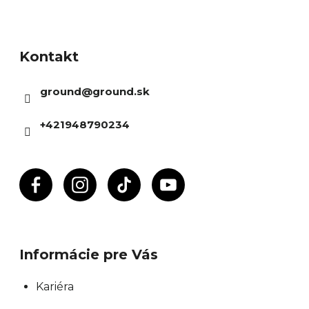
Z
á
Kontakt
p
ä
ground
@
ground.sk
t
i
+421948790234
e
Informácie pre Vás
Kariéra