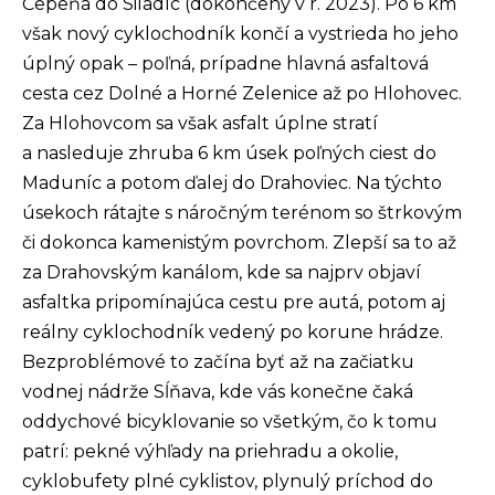
Čepeňa do Siladíc (dokončený v r. 2023). Po 6 km
však nový cyklochodník končí a vystrieda ho jeho
úplný opak – poľná, prípadne hlavná asfaltová
cesta cez Dolné a Horné Zelenice až po Hlohovec.
Za Hlohovcom sa však asfalt úplne stratí
a nasleduje zhruba 6 km úsek poľných ciest do
Maduníc a potom ďalej do Drahoviec. Na týchto
úsekoch rátajte s náročným terénom so štrkovým
či dokonca kamenistým povrchom. Zlepší sa to až
za Drahovským kanálom, kde sa najprv objaví
asfaltka pripomínajúca cestu pre autá, potom aj
reálny cyklochodník vedený po korune hrádze.
Bezproblémové to začína byť až na začiatku
vodnej nádrže Sĺňava, kde vás konečne čaká
oddychové bicyklovanie so všetkým, čo k tomu
patrí: pekné výhľady na priehradu a okolie,
cyklobufety plné cyklistov, plynulý príchod do