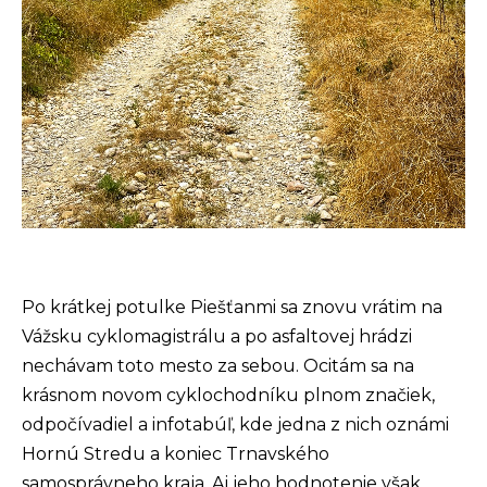
Po krátkej potulke Piešťanmi sa znovu vrátim na
Vážsku cyklomagistrálu a po asfaltovej hrádzi
nechávam toto mesto za sebou. Ocitám sa na
krásnom novom cyklochodníku plnom značiek,
odpočívadiel a infotabúľ, kde jedna z nich oznámi
Hornú Stredu a koniec Trnavského
samosprávneho kraja. Aj jeho hodnotenie však