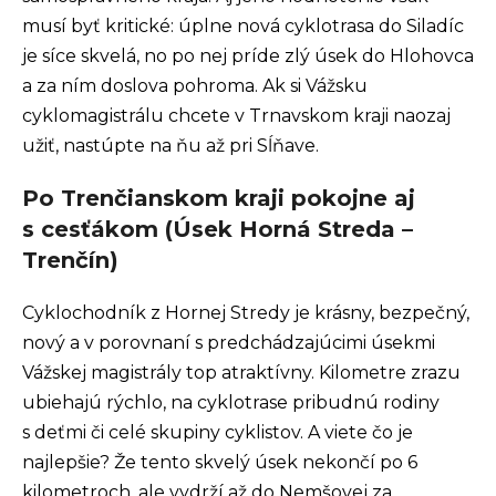
musí byť kritické: úplne nová cyklotrasa do Siladíc
je síce skvelá, no po nej príde zlý úsek do Hlohovca
a za ním doslova pohroma. Ak si Vážsku
cyklomagistrálu chcete v Trnavskom kraji naozaj
užiť, nastúpte na ňu až pri Sĺňave.
Po Trenčianskom kraji pokojne aj
s cesťákom (Úsek Horná Streda –
Trenčín)
Cyklochodník z Hornej Stredy je krásny, bezpečný,
nový a v porovnaní s predchádzajúcimi úsekmi
Vážskej magistrály top atraktívny. Kilometre zrazu
ubiehajú rýchlo, na cyklotrase pribudnú rodiny
s deťmi či celé skupiny cyklistov. A viete čo je
najlepšie? Že tento skvelý úsek nekončí po 6
kilometroch, ale vydrží až do Nemšovej za