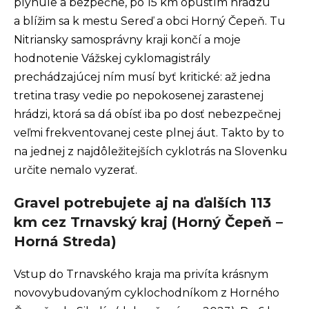
plynule a bezpečne, po 15 km opustím hrádzu
a blížim sa k mestu Sereď a obci Horný Čepeň. Tu
Nitriansky samosprávny kraji končí a moje
hodnotenie Vážskej cyklomagistrály
prechádzajúcej ním musí byť kritické: až jedna
tretina trasy vedie po nepokosenej zarastenej
hrádzi, ktorá sa dá obísť iba po dosť nebezpečnej
veľmi frekventovanej ceste plnej áut. Takto by to
na jednej z najdôležitejších cyklotrás na Slovenku
určite nemalo vyzerať.
Gravel potrebujete aj na ďalších 113
km cez Trnavský kraj (Horný Čepeň –
Horná Streda)
Vstup do Trnavského kraja ma privíta krásnym
novovybudovaným cyklochodníkom z Horného