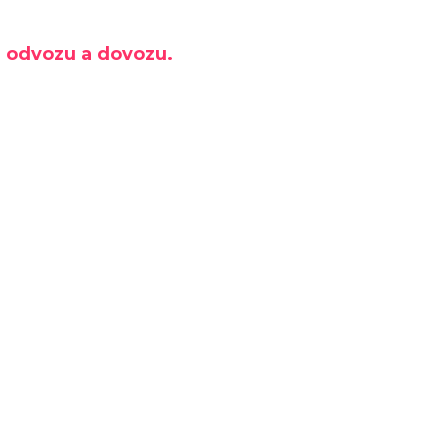
ALIZED SIRRUS X 3.0 GLOSS
S / COOL GREY REFLECTIVE
h odvozu a dovozu.
2025
€600
€899
Pôvodne: