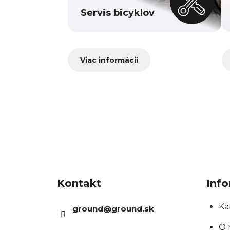
Servis bicyklov
Viac informácií
Z
á
Kontakt
Info
p
ä
Ka
ground
@
ground.sk
t
O 