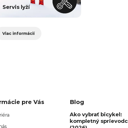
Servis lyží
Viac informácií
rmácie pre Vás
Blog
Ako vybrať bicykel:
riéra
kompletný sprievodc
nás
(2026)