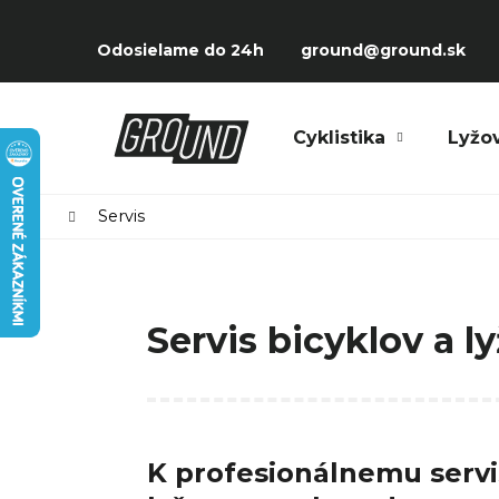
Prejsť
K
na
Späť
Späť
o
Odosielame do 24h
ground@ground.sk
obsah
do
do
š
obchodu
obchodu
í
Čo potrebujete nájsť?
Cyklistika
Lyžo
k
Domov
Servis
Servis bicyklov a l
K profesionálnemu servi