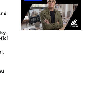
čné
cky,
fíci
l,
nú