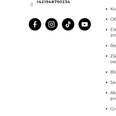
+421948790234
i
Ko
e
Ob
El
zm
Re
Zá
os
Bl
Se
Ak
pr
Gr