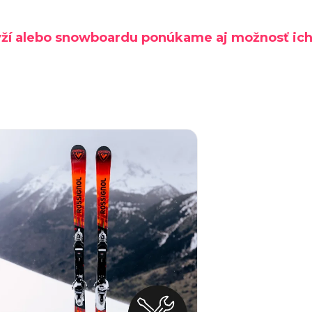
SPECI
TREK MARLIN 6 GEN 3 LAVA
CYPRES
 lyží alebo snowboardu ponúkame aj možnosť ic
2026
€979