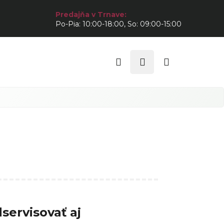
Predajňa v Trnave:
Po-Pia: 10:00-18:00, So: 09:00-15:00
Hľadať
Prihlásenie
Nákupný
košík
ervisovať aj