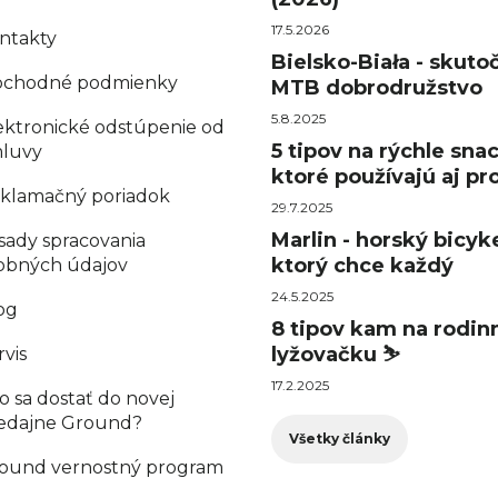
17.5.2026
ntakty
Bielsko-Biała - skuto
chodné podmienky
MTB dobrodružstvo
5.8.2025
ektronické odstúpenie od
5 tipov na rýchle sna
luvy
ktoré používajú aj pro
klamačný poriadok
29.7.2025
Marlin - horský bicyke
sady spracovania
ktorý chce každý
obných údajov
24.5.2025
og
8 tipov kam na rodin
lyžovačku ⛷️
rvis
17.2.2025
o sa dostať do novej
edajne Ground?
Všetky články
ound vernostný program