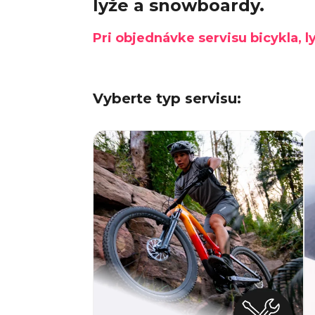
lyže a snowboardy.
TREK PROCALIBER 8 FURY RED
Pri objednávke servisu bicykla,
€1 449
Vyberte typ servisu: