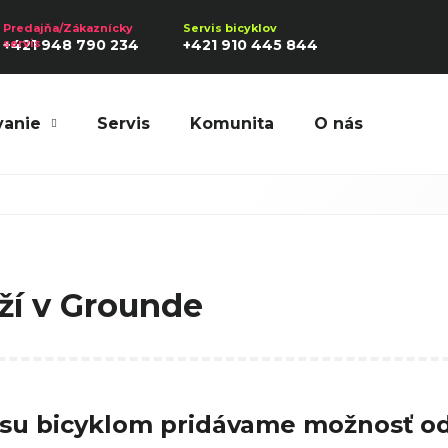
+421 948 790 234
+421 910 445 844
vanie
Servis
Komunita
O nás
Hľadať
Odporúčame
yží v Grounde
su bicyklom pridávame možnosť ods