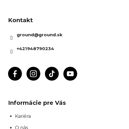
Z
á
Kontakt
p
ä
ground
@
ground.sk
t
i
+421948790234
e
Informácie pre Vás
Kariéra
O nás