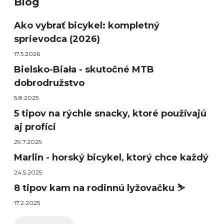
Blog
Ako vybrať bicykel: kompletný
sprievodca (2026)
17.5.2026
Bielsko-Biała - skutočné MTB
dobrodružstvo
5.8.2025
5 tipov na rýchle snacky, ktoré používajú
aj profíci
29.7.2025
Marlin - horský bicykel, ktorý chce každý
24.5.2025
8 tipov kam na rodinnú lyžovačku ⛷️
17.2.2025