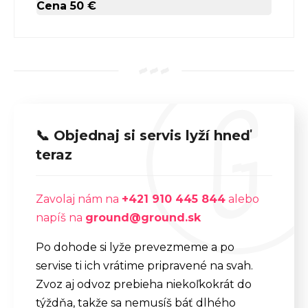
Cena 50 €
📞 Objednaj si servis lyží hneď
teraz
Zavolaj nám na
+421 910 445 844
alebo
napíš na
ground@ground.sk
Po dohode si lyže prevezmeme a po
servise ti ich vrátime pripravené na svah.
Zvoz aj odvoz prebieha niekoľkokrát do
týždňa, takže sa nemusíš báť dlhého