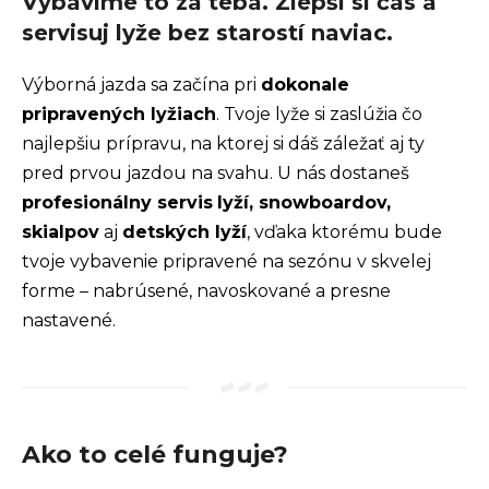
Vybavíme to za teba. Zlepši si čas a
n
servisuj lyže bez starostí naviac.
á
j
Výborná jazda sa začína pri
dokonale
pripravených lyžiach
. Tvoje lyže si zaslúžia čo
s
najlepšiu prípravu, na ktorej si dáš záležať aj ty
ť
pred prvou jazdou na svahu. U nás dostaneš
?
profesionálny servis
lyží, snowboardov,
skialpov
aj
detských lyží
, vďaka ktorému bude
tvoje vybavenie pripravené na sezónu v skvelej
Hľadať
forme – nabrúsené, navoskované a presne
nastavené.
O
d
Ako to celé funguje?
p
o