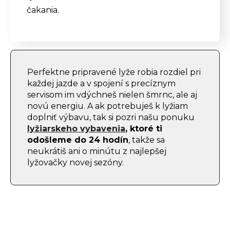
čakania.
Perfektne pripravené lyže robia rozdiel pri
každej jazde a v spojení s precíznym
servisom im vdýchneš nielen šmrnc, ale aj
novú energiu. A ak potrebuješ k lyžiam
doplniť výbavu, tak si pozri našu ponuku
lyžiarskeho vybavenia
, ktoré ti
odošleme do 24 hodín
, takže sa
neukrátiš ani o minútu z najlepšej
lyžovačky novej sezóny.