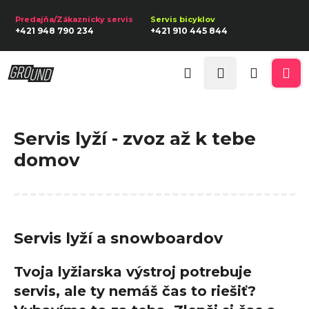
K
Prejsť
na
o
Späť
Späť
+421 948 790 234
+421 910 445 844
obsah
š
í
Prihlásenie
Č
k
Hľadať
Nákupn
Me
o
p
košík
o
Servis lyží - zvoz až k tebe
t
domov
r
e
b
u
Servis lyží a snowboardov
j
e
Tvoja lyžiarska výstroj potrebuje
t
servis, ale ty nemáš čas to riešiť?
e