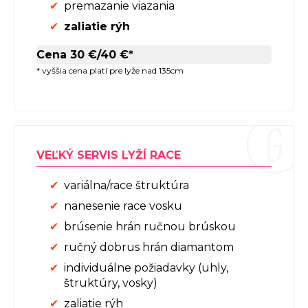
premazanie viazania
zaliatie rýh
Cena 30 €/40 €*
* vyššia cena platí pre lyže nad 135cm
VEĽKÝ SERVIS LYŽÍ RACE
variálna/race štruktúra
nanesenie race vosku
brúsenie hrán ručnou brúskou
ručný dobrus hrán diamantom
individuálne požiadavky (uhly,
štruktúry, vosky)
zaliatie rýh