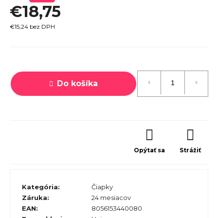
€18,75
r
ú
€15,24 bez DPH
č
a
Jednotková
m
cena:
e
Do košíka
Opýtať sa
Strážiť
TREK
ROCALIBER
 FURY RED
€1 449
Kategória
:
Čiapky
Záruka
:
24 mesiacov
EAN
:
8056153440080