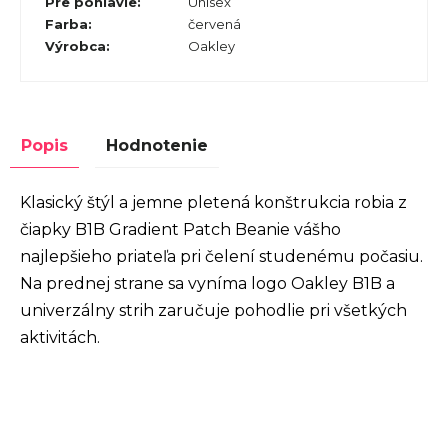
Pre pohlavie
:
Unisex
Farba
:
červená
Výrobca
:
Oakley
Popis
Hodnotenie
Klasický štýl a jemne pletená konštrukcia robia z
čiapky B1B Gradient Patch Beanie vášho
najlepšieho priateľa pri čelení studenému počasiu.
Na prednej strane sa vyníma logo Oakley B1B a
univerzálny strih zaručuje pohodlie pri všetkých
aktivitách.
Z