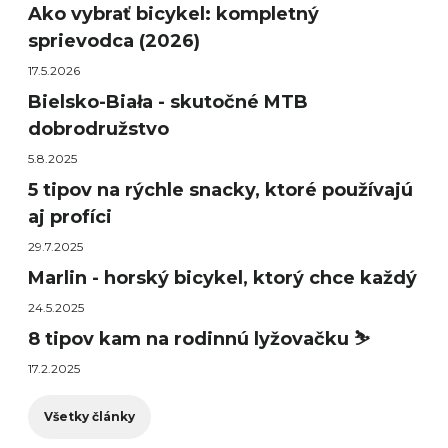
Ako vybrať bicykel: kompletný
sprievodca (2026)
17.5.2026
Bielsko-Biała - skutočné MTB
dobrodružstvo
5.8.2025
5 tipov na rýchle snacky, ktoré používajú
aj profíci
29.7.2025
Marlin - horský bicykel, ktorý chce každý
24.5.2025
8 tipov kam na rodinnú lyžovačku ⛷️
17.2.2025
Všetky články