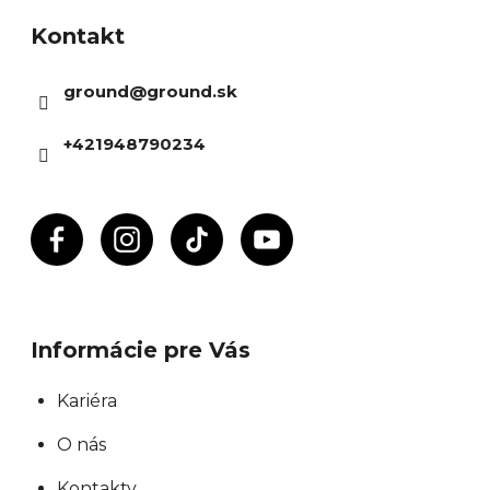
á
Kontakt
p
ä
ground
@
ground.sk
t
i
+421948790234
e
Informácie pre Vás
Kariéra
O nás
Kontakty