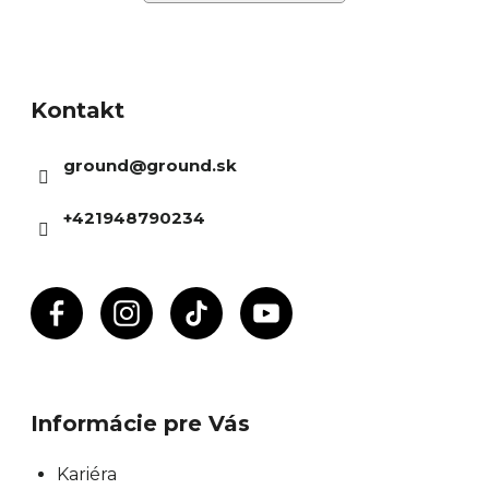
Z
á
Kontakt
p
ä
ground
@
ground.sk
t
i
+421948790234
e
Informácie pre Vás
Kariéra