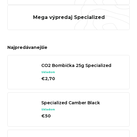
r
ú
Mega výpredaj Specialized
č
a
m
Najpredávanejšie
e
CO2 Bombička 25g Specialized
Skladom
€2,70
TREK
Specialized Camber Black
ROCALIBER
 FURY RED
Skladom
€50
€1 449