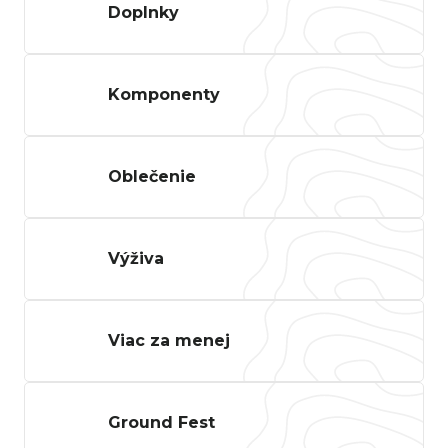
Doplnky
n
á
j
Komponenty
s
ť
?
Oblečenie
Hľadať
Výživa
Viac za menej
O
d
p
Ground Fest
o