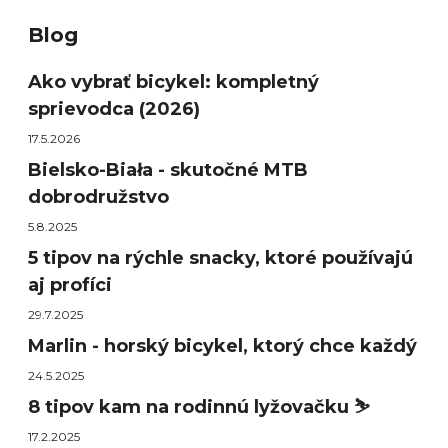
Blog
Ako vybrať bicykel: kompletný
sprievodca (2026)
17.5.2026
Bielsko-Biała - skutočné MTB
dobrodružstvo
5.8.2025
5 tipov na rýchle snacky, ktoré používajú
aj profíci
29.7.2025
Marlin - horský bicykel, ktorý chce každý
24.5.2025
8 tipov kam na rodinnú lyžovačku ⛷️
17.2.2025