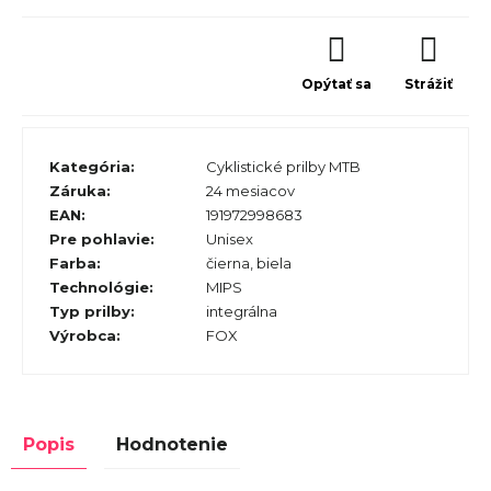
Opýtať sa
Strážiť
Kategória
:
Cyklistické prilby MTB
Záruka
:
24 mesiacov
EAN
:
191972998683
Pre pohlavie
:
Unisex
Farba
:
čierna
,
biela
Technológie
:
MIPS
Typ prilby
:
integrálna
Výrobca
:
FOX
Popis
Hodnotenie