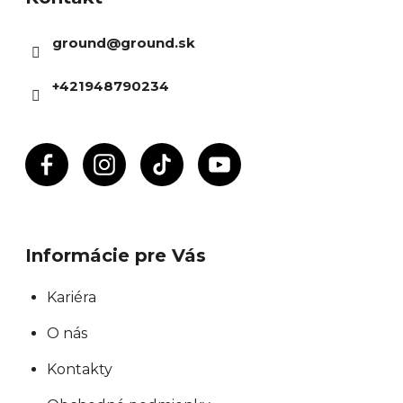
ä
ground
@
ground.sk
t
i
+421948790234
e
Informácie pre Vás
Kariéra
O nás
Kontakty