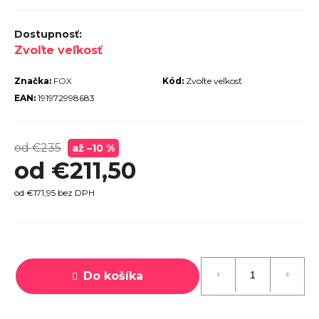
r
ú
Zvoľte veľkosť
č
a
Značka:
FOX
Kód:
Zvoľte veľkosť
m
EAN:
191972998683
e
od €235
až –10 %
od
€211,50
od
€171,95
bez DPH
PECIALIZED
IRRUS X 3.0
GLOSS
CYPRESS /
Jednotková
OOL GREY
EFLECTIVE
cena:
Do košíka
2025
€600
€899
vodne: