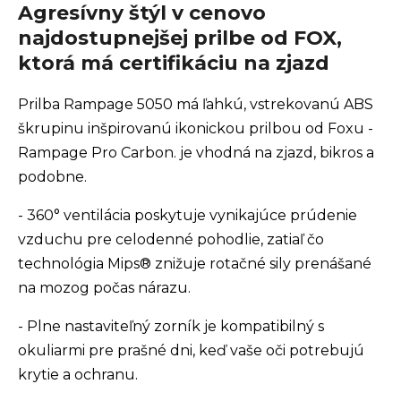
Agresívny štýl v cenovo
najdostupnejšej prilbe od FOX,
ktorá má certifikáciu na zjazd
Prilba Rampage 5050 má ľahkú, vstrekovanú ABS
škrupinu inšpirovanú ikonickou prilbou od Foxu -
Rampage Pro Carbon. je vhodná na zjazd, bikros a
podobne.
- 360° ventilácia poskytuje vynikajúce prúdenie
vzduchu pre celodenné pohodlie, zatiaľ čo
technológia Mips® znižuje rotačné sily prenášané
na mozog počas nárazu.
- Plne nastaviteľný zorník je kompatibilný s
okuliarmi pre prašné dni, keď vaše oči potrebujú
krytie a ochranu.