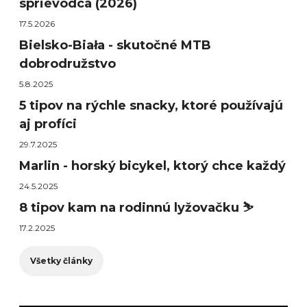
sprievodca (2026)
17.5.2026
Bielsko-Biała - skutočné MTB
dobrodružstvo
5.8.2025
5 tipov na rýchle snacky, ktoré používajú
aj profíci
29.7.2025
Marlin - horský bicykel, ktorý chce každý
24.5.2025
8 tipov kam na rodinnú lyžovačku ⛷️
17.2.2025
Všetky články