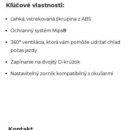
Kľúčové vlastnosti:
Ľahká, vstrekovaná škrupina z ABS
Ochranný systém Mips®
360° ventilácia, ktorá vám pomôže udržať chlad
počas jazdy
Zapínanie na dvojitý D-krúžok
Nastaviteľný zorník kompatibilný s okuliarmi
Z
á
Kontakt
p