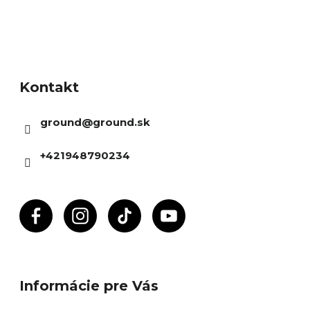
Z
á
Kontakt
p
ä
ground
@
ground.sk
t
i
+421948790234
e
Informácie pre Vás