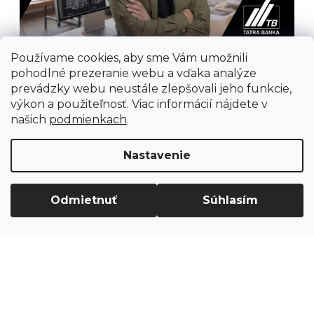
Používame cookies, aby sme Vám umožnili
pohodlné prezeranie webu a vďaka analýze
prevádzky webu neustále zlepšovali jeho funkcie,
výkon a použiteľnosť. Viac informácií nájdete v
našich
podmienkach
.
Prijímame online platby
Nastavenie
Odmietnuť
Súhlasím
Vytvoril Shoptet
Copyright 2026
Ground Cycling Store
. Všetky
práva vyhradené.
Upraviť nastavenie cookies