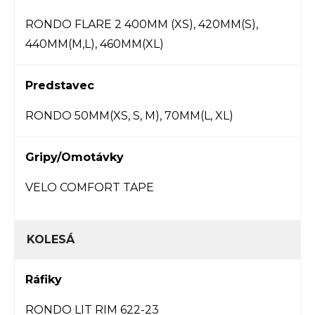
RONDO FLARE 2 400MM (XS), 420MM(S),
440MM(M,L), 460MM(XL)
Predstavec
RONDO 50MM(XS, S, M), 70MM(L, XL)
Gripy/Omotávky
VELO COMFORT TAPE
KOLESÁ
Ráfiky
RONDO LIT RIM 622-23