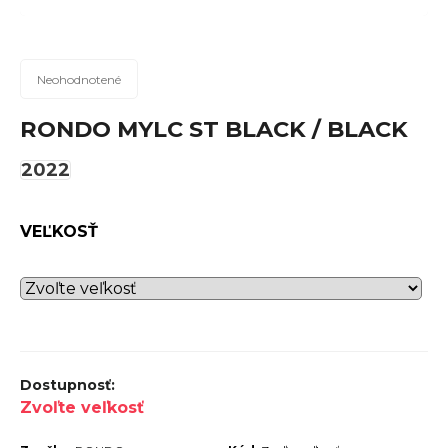
n
á
j
Priemerné
Neohodnotené
hodnotenie
s
produktu
RONDO MYLC ST BLACK / BLACK
ť
je
?
0,0
2022
z
5
VEĽKOSŤ
hviezdičiek.
Hľadať
O
d
Zvoľte veľkosť
p
o