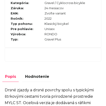
Kategória
:
Gravel / Cyklocross bicykle
Záruka
:
24 mesiacov
EAN
:
Zvoľte variant
Ročník
:
2022
Typ pohonu
:
Klasický bicykel
Pre pohlavie
:
Unisex
Výrobca
:
RONDO
Typ
:
Gravel Plus
Popis
Hodnotenie
Drsné zjazdy a drsné povrchy spolu s typickými
štrkovými cestami tvoria prirodzené prostredie
MYLC ST. Oceľová verzia je dodávaná s ráfikmi