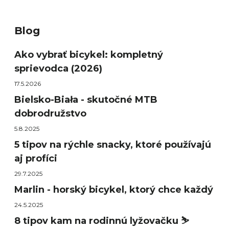
Blog
Ako vybrať bicykel: kompletný
sprievodca (2026)
17.5.2026
Bielsko-Biała - skutočné MTB
dobrodružstvo
5.8.2025
5 tipov na rýchle snacky, ktoré používajú
aj profíci
29.7.2025
Marlin - horský bicykel, ktorý chce každý
24.5.2025
8 tipov kam na rodinnú lyžovačku ⛷️