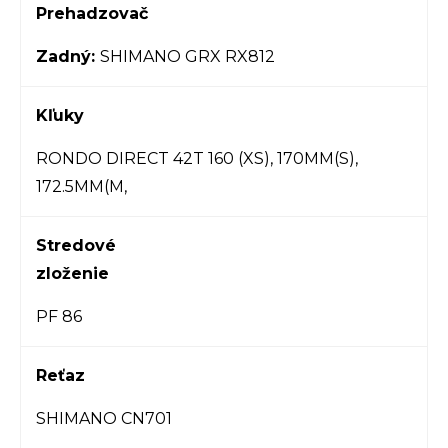
Prehadzovač
Zadný:
SHIMANO GRX RX812
Kľuky
RONDO DIRECT 42T 160 (XS), 170MM(S),
172.5MM(M,
Stredové
zloženie
PF 86
Reťaz
SHIMANO CN701