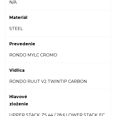
N/A
Materiál
STEEL
Prevedenie
RONDO MYLC CROMO
Vidlica
RONDO RUUT V2 TWINTIP CARBON
Hlavové
zloženie
UPPER STACK: ZS 44 / 28,6 LOWER STACK: EC