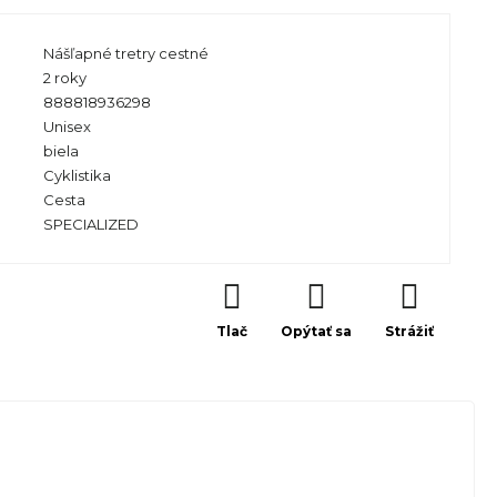
Nášľapné tretry cestné
2 roky
888818936298
Unisex
biela
Cyklistika
Cesta
SPECIALIZED
Tlač
Opýtať sa
Strážiť