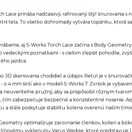
 Lace prináša nadčasový, rafinovaný štýl šnurovania s n
rii tela. To všetko dohromady vytvára topánku, ktorá sa 
rábame, aj S-Works Torch Lace začína s Body Geometry - 
 vedeckými poznatkami - s cieľom zlepšiť pohodlie, zvýši
ého jazdca.
eho 3D skenovania chodidiel a údajov Retül je v šnurova
a - o 4 mm širší ako v modeli S-Works 7. Zvršok je vyb
va neuveriteľne pružný, aby sa prispôsobil rôznym tvarom
, čím zabezpečuje bezpečné a konzistentné nosenie. Asy
ku a stále poskytuje stabilitu kolena overenú naším 
Geometry optimalizuje zarovnanie členkov, kolien a boko
ínovému vyklenutiu Varus Wedge, ktoré predstavuje 1