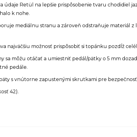
 údaje Retül na lepšie prispôsobenie tvaru chodidiel jaz
ehalo k nohe.
ruje mediálnu stranu a zároveň odstraňuje materiál z l
a najväčšiu možnosť prispôsobiť si topánku pozdĺž celé
atiny sa môžu otáčať a umiestniť pedál/pätky o 5 mm doza
tné pedále.
päty s vnútorne zapustenými skrutkami pre bezpečnosť
osť 42).