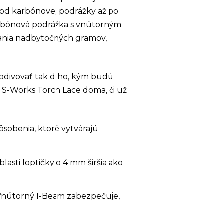
od karbónovej podrážky až po
Karbónová podrážka s vnútorným
dania nadbytočných gramov,
 obdivovať tak dlho, kým budú
 S-Works Torch Lace doma, či už
sobenia, ktoré vytvárajú
asti loptičky o 4 mm širšia ako
. Vnútorný I-Beam zabezpečuje,