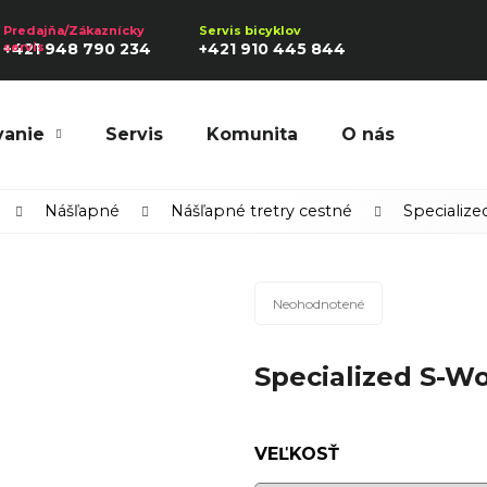
+421 948 790 234
+421 910 445 844
vanie
Servis
Komunita
O nás
Hľadať
Nášľapné
Nášľapné tretry cestné
Specializ
Priemerné
Odporúčame
Neohodnotené
hodnotenie
produktu
Specialized S-W
je
0,0
z
5
VEĽKOSŤ
hviezdičiek.