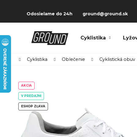
Prejsť
K
na
Späť
Späť
o
Odosielame do 24h
ground@ground.sk
obsah
do
do
š
obchodu
obchodu
í
Čo potrebujete nájsť?
Cyklistika
Lyžo
k
Domov
Cyklistika
Oblečenie
Cyklistická obuv
AKCIA
V PREDAJNI
ESHOP ZĽAVA