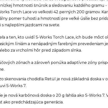
nízkej hmotnosti šnúrok a sledovaniu každého gramu - 
-Works Torch Lace vo veľkosti 42 perných 200 gramov. 
lny pomer tuhosti a hmotnosti pre veľké úsilie bez pri
 s najlepšími jazdcami na svete.
teľa a ten, kto uvidí S-Works Torch Lace, ich bude môcť
klasickým líniám a nenápadným farebným prevedeniam je
 alebo za vrcholmi hôr pred západom slnka.
ľúčových zónach a zároveň ponúka adaptívne zóny prispô
he.
o skenovania chodidla Retül je nová základná doska v obl
vi S-Works 7.
ie je nová karbónová doska o 20 g ľahšia ako S-Works 7
sť ako predchádzajúca generácia.