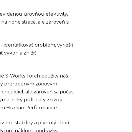
evídanou úrovňou efektivity,
na nohe stráca, ale zároveň si
identifikovať problém, vyriešiť
ť výkon a znížiť
čke S-Works Torch použitý náš
avený prerobeným zónovým
 chodidiel, ale zároveň sa počas
metrický pult päty znižuje
tímom Human Performance.
v pre stabilný a plynulý chod
,5 mm náklonu podrážky