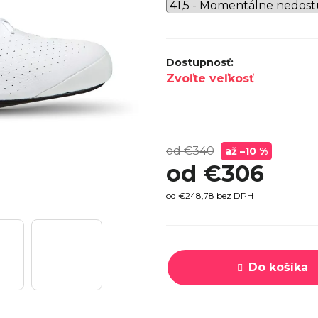
SPECI
TREK MARLIN 6 GEN 3 LAVA
CYPRES
2026
€979
Zvoľte veľkosť
od €340
až –10 %
od
€306
od
€248,78
bez DPH
Jednotková
cena:
Do košíka