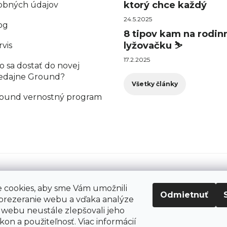
ktorý chce každý
obných údajov
24.5.2025
og
8 tipov kam na rodin
lyžovačku ⛷️
rvis
17.2.2025
o sa dostať do novej
edajne Ground?
Všetky články
ound vernostný program
cookies, aby sme Vám umožnili
Odmietnuť
prezeranie webu a vďaka analýze
webu neustále zlepšovali jeho
kon a použiteľnosť. Viac informácií
šetky práva vyhradené.