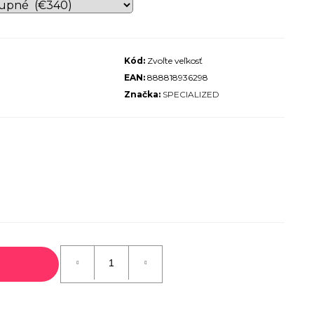
ALIZED SIRRUS X 3.0 GLOSS
S / COOL GREY REFLECTIVE
2025
Kód:
Zvoľte veľkosť
€600
EAN:
888818936298
€899
Pôvodne:
Značka:
SPECIALIZED