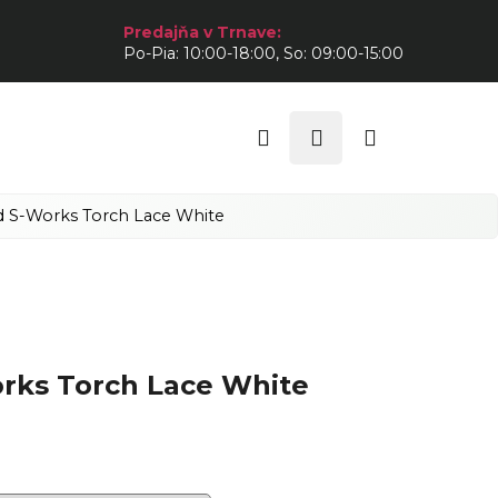
Predajňa v Trnave:
Po-Pia: 10:00-18:00, So: 09:00-15:00
Hľadať
Prihlásenie
Nákupný
košík
ed S-Works Torch Lace White
orks Torch Lace White