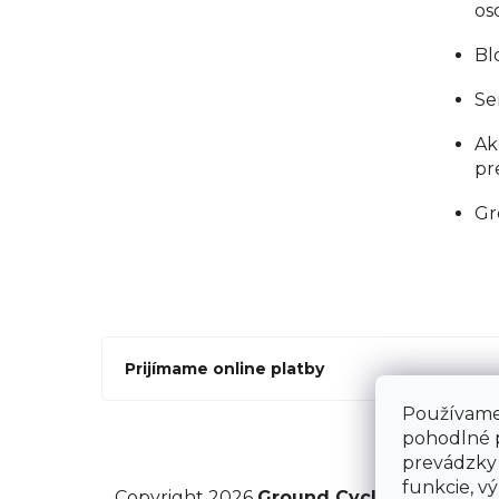
os
Bl
Se
Ak
pr
Gr
Prijímame online platby
Používame 
pohodlné 
prevádzky 
funkcie, vý
Copyright 2026
Ground Cycling Store
. V