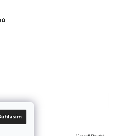
nú
Súhlasím
Vytvoril Shoptet