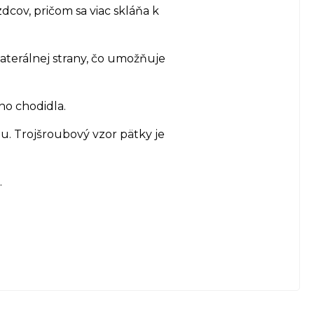
dcov, pričom sa viac skláňa k
aterálnej strany, čo umožňuje
ho chodidla.
du. Trojšroubový vzor pätky je
.