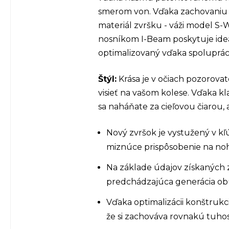
smerom von. Vďaka zachovaniu 
materiál zvršku - váži model S
nosníkom I-Beam poskytuje ideá
optimalizovaný vďaka spolupráci
Štýl:
Krása je v očiach pozorova
visieť na vašom kolese. Vďaka 
sa naháňate za cieľovou čiarou,
Nový zvršok je vystužený v k
miznúce prispôsobenie na no
Na základe údajov získaných z
predchádzajúca generácia obu
Vďaka optimalizácii konštrukc
že si zachováva rovnakú tuho