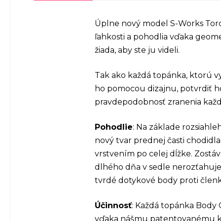
Úplne nový model S-Works Torch
ľahkosti a pohodlia vďaka geomet
žiada, aby ste ju videli.
Tak ako každá topánka, ktorú vy
ho pomocou dizajnu, potvrdiť ho
pravdepodobnosť zranenia každ
Pohodlie
: Na základe rozsiahl
nový tvar prednej časti chodidl
vrstvením po celej dĺžke. Zostá
dlhého dňa v sedle nerozťahuje
tvrdé dotykové body proti člen
Účinnosť
: Každá topánka Body 
vďaka nášmu patentovanému kl