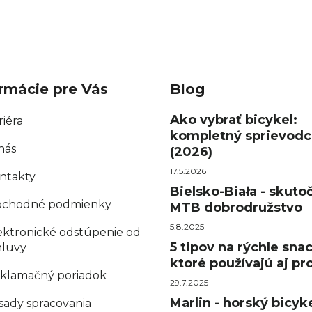
rmácie pre Vás
Blog
Ako vybrať bicykel:
riéra
kompletný sprievodc
nás
(2026)
17.5.2026
ntakty
Bielsko-Biała - skuto
chodné podmienky
MTB dobrodružstvo
5.8.2025
ektronické odstúpenie od
5 tipov na rýchle sna
luvy
ktoré používajú aj pro
klamačný poriadok
29.7.2025
Marlin - horský bicyke
sady spracovania