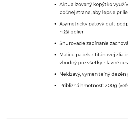
Aktualizovaný kopýtko využíva
bočnej strane, aby lepšie prili
Asymetrický pätový pult podpo
nižší golier.
Šnurovacie zapínanie zachováv
Matice pätiek z titánovej zli
vhodný pre všetky hlavné ces
Nekĺzavý, vymeniteľný dezén 
Približná hmotnosť: 200g (veľk