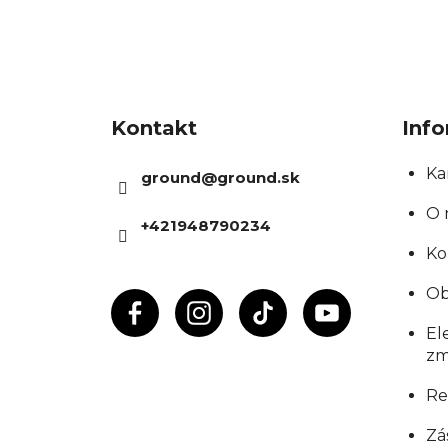
Z
á
Kontakt
Info
p
ä
Ka
ground
@
ground.sk
t
O 
+421948790234
i
Ko
e
Ob
El
zm
Re
Zá