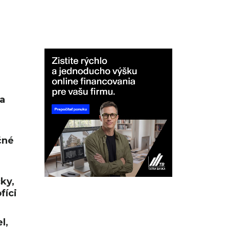
a
čné
cky,
fíci
l,