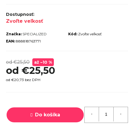
r
ú
Zvoľte veľkosť
č
a
Značka:
SPECIALIZED
Kód:
Zvoľte veľkosť
m
EAN:
888818763771
e
od €25,50
až –10 %
od
€25,50
od
€20,73
bez DPH
TREK
MARLIN
6 GEN 3
Jednotková
LAVA
cena:
2026
Do košíka
€979