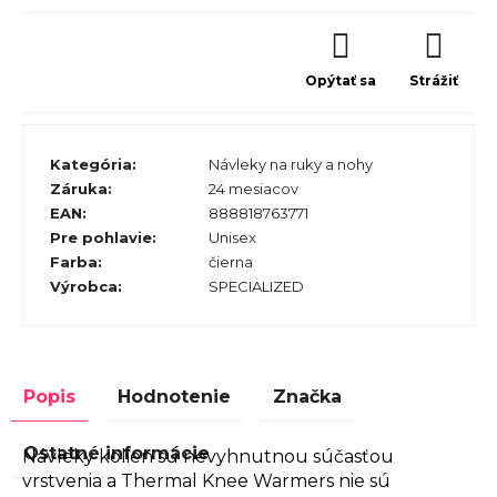
Opýtať sa
Strážiť
Kategória
:
Návleky na ruky a nohy
Záruka
:
24 mesiacov
EAN
:
888818763771
Pre pohlavie
:
Unisex
Farba
:
čierna
Výrobca
:
SPECIALIZED
Popis
Hodnotenie
Značka
Ostatné informácie
Návleky kolien sú nevyhnutnou súčasťou
vrstvenia a Thermal Knee Warmers nie sú