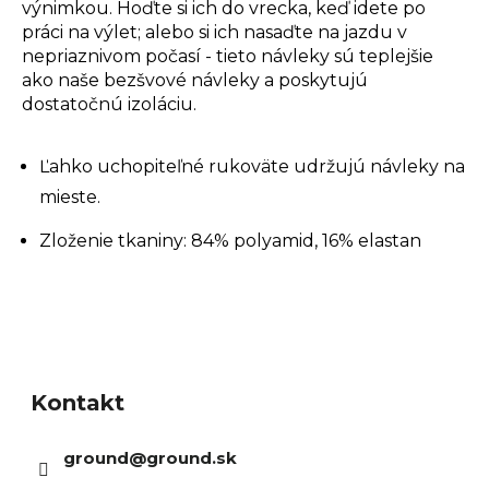
výnimkou. Hoďte si ich do vrecka, keď idete po
práci na výlet; alebo si ich nasaďte na jazdu v
nepriaznivom počasí - tieto návleky sú teplejšie
ako naše bezšvové návleky a poskytujú
dostatočnú izoláciu.
Ľahko uchopiteľné rukoväte udržujú návleky na
mieste.
Zloženie tkaniny: 84% polyamid, 16% elastan
Z
á
Kontakt
p
ä
ground
@
ground.sk
t