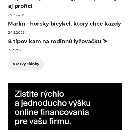
aj profíci
29.7.2025
Marlin - horský bicykel, ktorý chce každý
24.5.2025
8 tipov kam na rodinnú lyžovačku ⛷️
17.2.2025
Všetky články