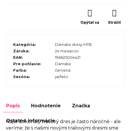
Opýtať sa
Strážiť
Kategória
:
Dámske dresy MTB
Záruka
:
24 mesiacov
EAN
:
196625004421
Pre pohlavie
:
Dámske
Farba
:
červená
Sezóna
:
jar/leto
Popis
Hodnotenie
Značka
Ostatné informácie
Nájsť dokonalý trailový dres je často náročné - ale
veríme; že s našimi novými trailovými dresmi sme