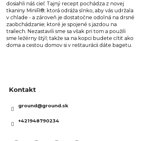
dosiahli náš cieľ. Tajný recept pochádza z novej
tkaniny MiniR®; ktorá odráža slnko, aby vás udržala
v chlade - a zároveň je dostatočne odolná na drsné
zaobchádzanie; ktoré je spojené s jazdou na
trailech. Nezastavili sme sa však pri tom a použili
sme ležérny štýl; takže sa na kopci budete cítiť ako
doma a cestou domov si v reštaurácii dáte bagetu.
Z
á
Kontakt
p
ä
ground
@
ground.sk
t
i
+421948790234
e