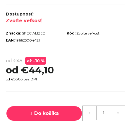
r
ú
Zvoľte veľkosť
č
a
Značka:
SPECIALIZED
Kód:
Zvoľte veľkosť
m
EAN:
196625004421
e
od €49
až –10 %
od
€44,10
od
€35,85
bez DPH
TREK
MARLIN
6 GEN 3
Jednotková
LAVA
cena:
2026
Do košíka
€979