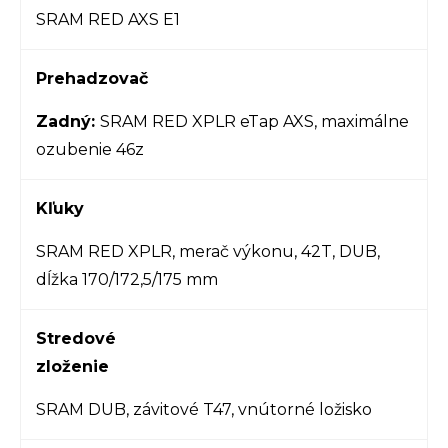
SRAM RED AXS E1
Prehadzovač
Zadný:
SRAM RED XPLR eTap AXS, maximálne
ozubenie 46z
Kľuky
SRAM RED XPLR, merač výkonu, 42T, DUB,
dĺžka 170/172,5/175 mm
Stredové
zloženie
SRAM DUB, závitové T47, vnútorné ložisko