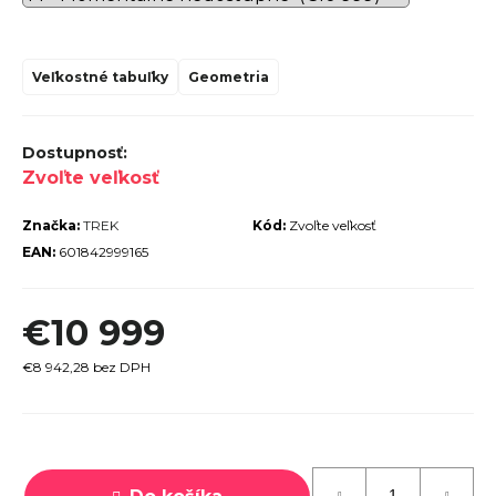
r
ú
Veľkostné tabuľky
Geometria
č
a
m
Zvoľte veľkosť
e
Značka:
TREK
Kód:
Zvoľte veľkosť
EAN:
601842999165
PECIALIZED
€10 999
IRRUS X 3.0
GLOSS
CYPRESS /
€8 942,28 bez DPH
OOL GREY
EFLECTIVE
2025
Jednotková
€600
cena:
€899
vodne: