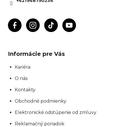
+421948790234
e
Informácie pre Vás
Kariéra
O nás
Kontakty
Obchodné podmienky
Elektronické odstúpenie od zmluvy
Reklamačný poriadok