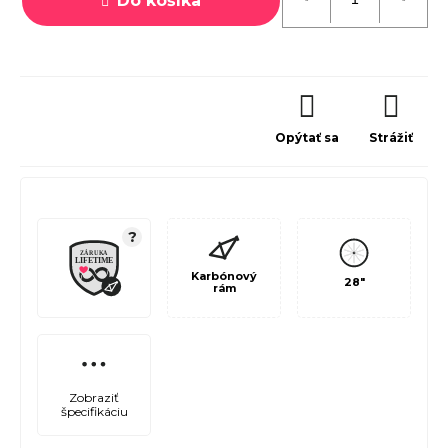
Do košíka
Opýtať sa
Strážiť
?
Karbónový
28"
rám
Zobraziť
špecifikáciu