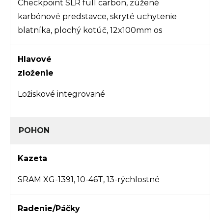
Checkpoint SLR full carbon, zúžené
karbónové predstavce, skryté uchytenie
blatníka, plochý kotúč, 12x100mm os
Hlavové
zloženie
Ložiskové integrované
POHON
Kazeta
SRAM XG-1391, 10-46T, 13-rýchlostné
Radenie/Páčky