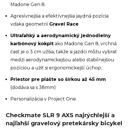
Madone Gen 8.
Agresívnejšia a efektívnejšia jaydná pozícia
vďaka geometrií
Gravel Race
Ultraľahký a aerodynamický jednodielny
karbónový kokpit
ako Madone Gen 8, vrchná
časť je o 3 cm užšia, takže si jazdci môžu vybrať
medzi aerodynamickejšou alebo stabilnejšou
pozíciou a užiť si ergonomickejší úchop.
Priestor pre plášte so šírkou až 45 mm
(dodáva sa s 38mm)
Personalizácia v Project One
Checkmate SLR 9 AXS najrýchlejší a
najľahší gravelový pretekársky bicykel