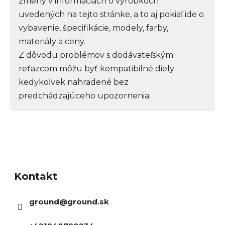
zmeny v informáciách o výrobkoch
uvedených na tejto stránke, a to aj pokiaľ ide o
vybavenie, špecifikácie, modely, farby,
materiály a ceny.
Z dôvodu problémov s dodávateľským
reťazcom môžu byť kompatibilné diely
kedykoľvek nahradené bez
predchádzajúceho upozornenia.
Z
á
Kontakt
p
ä
ground
@
ground.sk
t
i