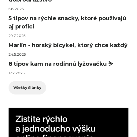
5.8.2025
5 tipov na rýchle snacky, ktoré používajú
aj profíci
29.7.2025
Marlin - horský bicykel, ktorý chce každý
24.5.2025
8 tipov kam na rodinnú lyžovačku ⛷️
17.2.2025
Všetky články