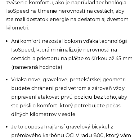
zvýšenie komfortu, ako je napríklad technológia
IsoSpeed na tlmenie nerovností na cestách, aby
ste mali dostatok energie na desiatom aj dvestom
kilometri.
Ani komfort nezostal bokom vďaka technológii
IsoSpeed, ktorá minimalizuje nerovnosti na
cestách, a priestoru na plášte so šírkou až 45 mm
(nameraná hodnota)
Vďaka novej gravelovej pretekárskej geometrii
budete chránení pred vetrom a zároveň vždy
pripravení atakovať prvú pozíciu bez toho, aby
ste prišli o komfort, ktorý potrebujete počas
dlhých kilometrov v sedle
Je to doposiaľ najľahší gravelový bicykel z
prémiového karbónu OCLV radu 800, ktorý vám