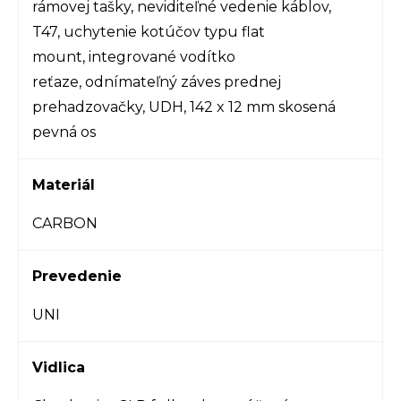
rámovej tašky, neviditeľné vedenie káblov,
T47, uchytenie kotúčov typu flat
mount, integrované vodítko
reťaze, odnímateľný záves prednej
prehadzovačky, UDH, 142 x 12 mm skosená
pevná os
Materiál
CARBON
Prevedenie
UNI
Vidlica