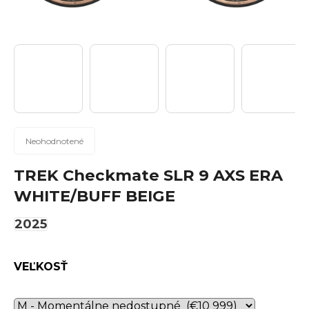
n
á
j
s
ť
?
Priemerné
Neohodnotené
hodnotenie
produktu
TREK Checkmate SLR 9 AXS ERA
Hľadať
je
WHITE/BUFF BEIGE
0,0
z
2025
5
hviezdičiek.
O
d
VEĽKOSŤ
p
o