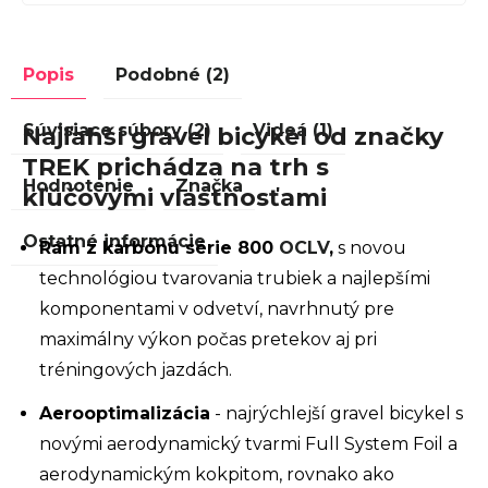
Popis
Podobné (2)
Súvisiace súbory (2)
Videá (1)
Najľahší gravel bicykel od značky
TREK prichádza na trh s
Hodnotenie
Značka
kľúčovými vlastnosťami
Ostatné informácie
Rám z karbónu série 800
OCLV
,
s novou
technológiou tvarovania trubiek a najlepšími
komponentami v odvetví, navrhnutý pre
maximálny výkon počas pretekov aj pri
tréningových jazdách.
Aerooptimalizácia
- n
ajrýchlejší gravel bicykel s
novými aerodynamický tvarmi Full System Foil a
aerodynamickým kokpitom, rovnako ako