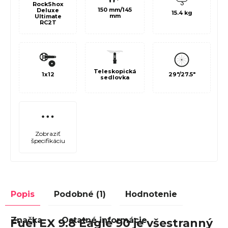
RockShox
150 mm/145
Deluxe
15.4 kg
mm
Ultimate
RC2T
Teleskopická
1x12
29"/27.5"
sedlovka
Zobraziť
špecifikáciu
Popis
Podobné (1)
Hodnotenie
Značka
Ostatné informácie
Fuel EX 9.8 Eagle 90 je všestranný