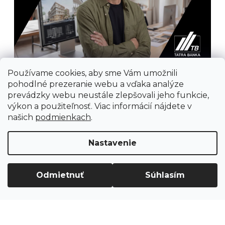
Používame cookies, aby sme Vám umožnili
pohodlné prezeranie webu a vďaka analýze
prevádzky webu neustále zlepšovali jeho funkcie,
výkon a použiteľnosť. Viac informácií nájdete v
našich
podmienkach
.
Prijímame online platby
Nastavenie
Odmietnuť
Súhlasím
Vytvoril Shoptet
Copyright 2026
Ground Cycling Store
. Všetky
práva vyhradené.