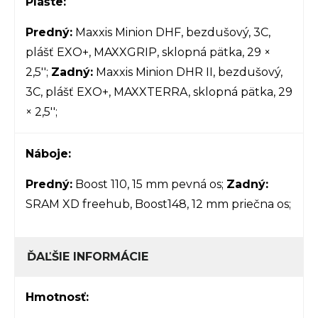
Plášte:
Predný:
Maxxis Minion DHF, bezdušový, 3C,
plášť EXO+, MAXXGRIP, sklopná pätka, 29 ×
2,5'';
Zadný:
Maxxis Minion DHR II, bezdušový,
3C, plášť EXO+, MAXXTERRA, sklopná pätka, 29
× 2,5'';
Náboje:
Predný:
Boost 110, 15 mm pevná os;
Zadný:
SRAM XD freehub, Boost148, 12 mm priečna os;
ĎAĽŠIE INFORMÁCIE
Hmotnosť: