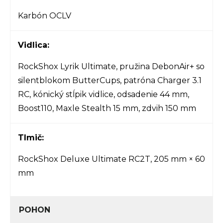
Karbón OCLV
Vidlica:
RockShox Lyrik Ultimate, pružina DebonAir+ so
silentblokom ButterCups, patróna Charger 3.1
RC, kónický stĺpik vidlice, odsadenie 44 mm,
Boost110, Maxle Stealth 15 mm, zdvih 150 mm
Tlmič:
RockShox Deluxe Ultimate RC2T, 205 mm × 60
mm
POHON