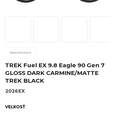
n
á
j
s
ť
?
Priemerné
Neohodnotené
hodnotenie
produktu
TREK Fuel EX 9.8 Eagle 90 Gen 7
Hľadať
je
GLOSS DARK CARMINE/MATTE
0,0
TREK BLACK
z
5
2026
EX
hviezdičiek.
O
d
p
VEĽKOSŤ
o