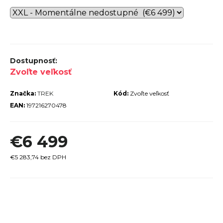
r
ú
č
a
m
Zvoľte veľkosť
e
Značka:
TREK
Kód:
Zvoľte veľkosť
EAN:
197216270478
€6 499
PECIALIZED
IRRUS X 3.0
GLOSS
€5 283,74 bez DPH
CYPRESS /
OOL GREY
EFLECTIVE
Jednotková
2025
cena:
€600
€899
vodne: