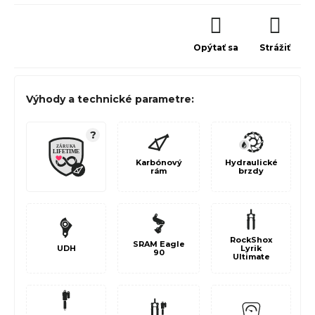
Opýtať sa
Strážiť
Výhody a technické parametre:
?
Karbónový
Hydraulické
rám
brzdy
RockShox
SRAM Eagle
UDH
Lyrik
90
Ultimate