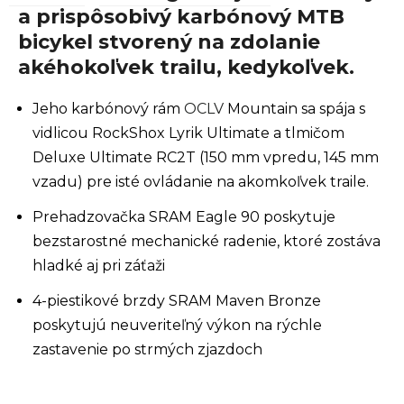
a prispôsobivý karbónový MTB
bicykel stvorený na zdolanie
akéhokoľvek trailu, kedykoľvek.
Jeho karbónový rám
OCLV
Mountain sa spája s
vidlicou RockShox Lyrik Ultimate a tlmičom
Deluxe Ultimate RC2T (150 mm vpredu, 145 mm
vzadu) pre isté ovládanie na akomkoľvek traile.
Prehadzovačka SRAM Eagle 90 poskytuje
bezstarostné mechanické radenie, ktoré zostáva
hladké aj pri záťaži
4-piestikové brzdy SRAM Maven Bronze
poskytujú neuveriteľný výkon na rýchle
zastavenie po strmých zjazdoch