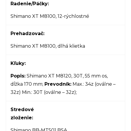
Radenie/Páčky:
Shimano XT M8100, 12-rýchlostné
Prehadzovač:
Shimano XT M8100, dlhá klietka
Kľuky:
Popis:
Shimano XT M8120, 30T, 55 mm os,
dĺžka 170 mm;
Prevodník:
Max.: 34z (oválne –
32z) Min.: 30T (oválne – 32z);
Stredové
zloženie:
Shimano BB-MT501 BSA