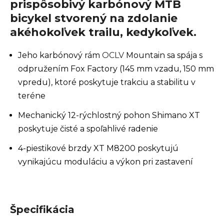
prispôsobivý karbónový MTB
bicykel stvorený na zdolanie
akéhokoľvek trailu, kedykoľvek.
Jeho karbónový rám
OCLV
Mountain sa spája s
odpružením Fox Factory (145 mm vzadu, 150 mm
vpredu), ktoré poskytuje trakciu a stabilitu v
teréne
Mechanický 12-rýchlostný pohon Shimano XT
poskytuje čisté a spoľahlivé radenie
4-piestikové brzdy XT M8200 poskytujú
vynikajúcu moduláciu a výkon pri zastavení
Špecifikácia