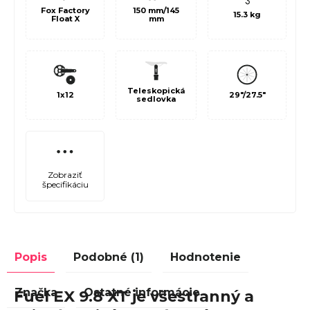
150 mm/145
Fox Factory
15.3 kg
mm
Float X
Teleskopická
1x12
29"/27.5"
sedlovka
Zobraziť
špecifikáciu
Popis
Podobné (1)
Hodnotenie
Značka
Ostatné informácie
Fuel EX 9.8 XT je všestranný a