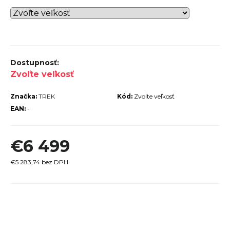
r
ú
č
a
m
Zvoľte veľkosť
e
Značka:
TREK
Kód:
Zvoľte veľkosť
EAN:
-
€6 499
TREK
MARLIN
€5 283,74 bez DPH
6 GEN 3
LAVA
2026
Jednotková
€979
cena: