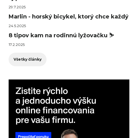
29.7.2025
Marlin - horský bicykel, ktorý chce každý
24.5.2025
8 tipov kam na rodinnú lyžovačku ⛷️
17.2.2025
Všetky články