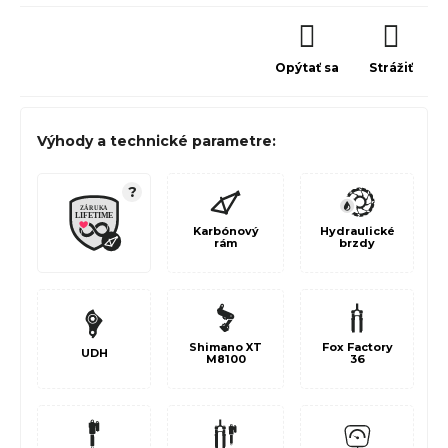
Opýtať sa
Strážiť
Výhody a technické parametre:
?
Karbónový
Hydraulické
rám
brzdy
Shimano XT
Fox Factory
UDH
M8100
36