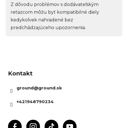
Z dôvodu problémov s dodávateľským
reťazcom môžu byť kompatibilné diely
kedykoľvek nahradené bez
predchádzajúceho upozornenia.
Z
á
Kontakt
p
ä
ground
@
ground.sk
t
i
+421948790234
e