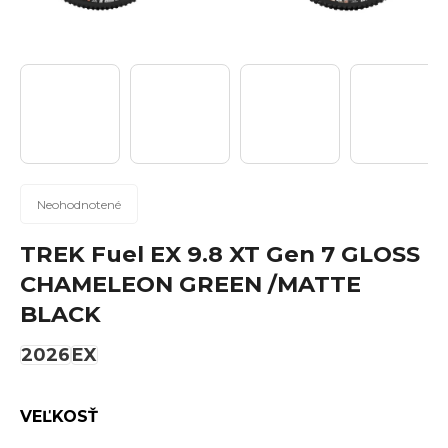
n
á
j
s
ť
?
Priemerné
Neohodnotené
hodnotenie
produktu
TREK Fuel EX 9.8 XT Gen 7 GLOSS
Hľadať
je
CHAMELEON GREEN /MATTE
0,0
BLACK
z
5
2026
EX
hviezdičiek.
O
d
p
VEĽKOSŤ
o