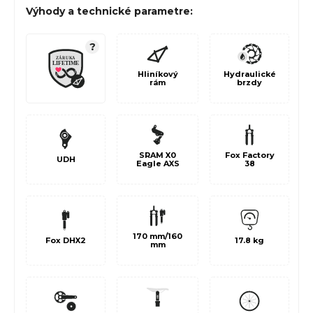
Výhody a technické parametre:
?
Hliníkový
Hydraulické
rám
brzdy
SRAM X0
Fox Factory
UDH
Eagle AXS
38
170 mm/160
17.8 kg
Fox DHX2
mm