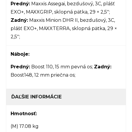
Predný:
Maxxis Assegai, bezdušový, 3C, plášť
EXO+, MAXXGRIP, sklopná pätka, 29 × 2,5'';
Zadný:
Maxxis Minion DHR II, bezdušový, 3C,
plášť EXO+, MAXXTERRA, sklopná pätka, 29 ×
2,5'';
Náboje:
Predný:
Boost 110, 15 mm pevná os;
Zadný:
Boost148, 12 mm priečna os;
ĎAĽŠIE INFORMÁCIE
Hmotnosť:
(M) 17.08 kg