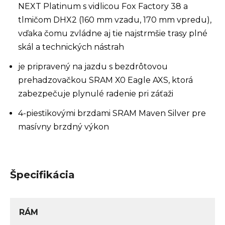
NEXT Platinum s vidlicou Fox Factory 38 a
tlmičom DHX2 (160 mm vzadu, 170 mm vpredu),
vďaka čomu zvládne aj tie najstrmšie trasy plné
skál a technických nástrah
je pripravený na jazdu s bezdrôtovou
prehadzovačkou SRAM X0 Eagle AXS, ktorá
zabezpečuje plynulé radenie pri záťaži
4-piestikovými brzdami SRAM Maven Silver pre
masívny brzdný výkon
Špecifikácia
RÁM