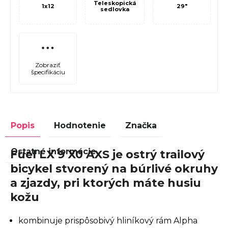
Teleskopická
1x12
29"
sedlovka
Zobraziť
špecifikáciu
Popis
Hodnotenie
Značka
Ostatné informácie
Fuel LX 9 X0 AXS je ostrý trailový
bicykel stvorený na búrlivé okruhy
a zjazdy, pri ktorých máte husiu
kožu
kombinuje prispôsobivý hliníkový rám Alpha