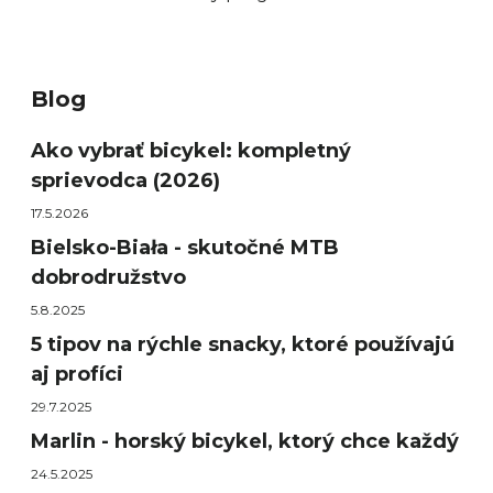
Blog
Ako vybrať bicykel: kompletný
sprievodca (2026)
17.5.2026
Bielsko-Biała - skutočné MTB
dobrodružstvo
5.8.2025
5 tipov na rýchle snacky, ktoré používajú
aj profíci
29.7.2025
Marlin - horský bicykel, ktorý chce každý
24.5.2025