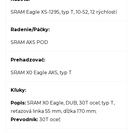
SRAM Eagle XS-1295, typ T, 10-52, 12 rýchlostí
Radenie/Páčky:
SRAM AXS POD
Prehadzovač:
SRAM X0 Eagle AXS, typ T
Kľuky:
Popis:
SRAM X0 Eagle, DUB, 30T oceľ, typ T,
reťazová linka 55 mm, dĺžka 170 mm;
Prevodník:
30T oceľ;