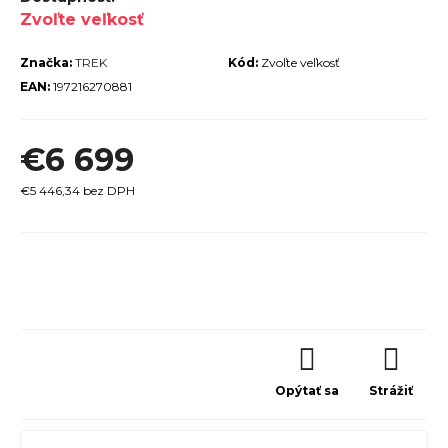
Zvoľte veľkosť
r
ú
Značka:
TREK
Kód:
Zvoľte veľkosť
č
EAN:
197216270881
a
m
€6 699
e
€5 446,34 bez DPH
Jednotková
cena:
TREK
ROCALIBER
 FURY RED
€1 449
Opýtať sa
Strážiť