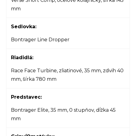
Verse Short Comp, oceľové koľajničky, šírka 145
mm
Sedlovka:
Bontrager Line Dropper
Riadidlá:
Race Face Turbine, zliatinové, 35 mm, zdvih 40
mm, šírka 780 mm
Predstavec:
Bontrager Elite, 35 mm, 0 stupňov, dĺžka 45
mm