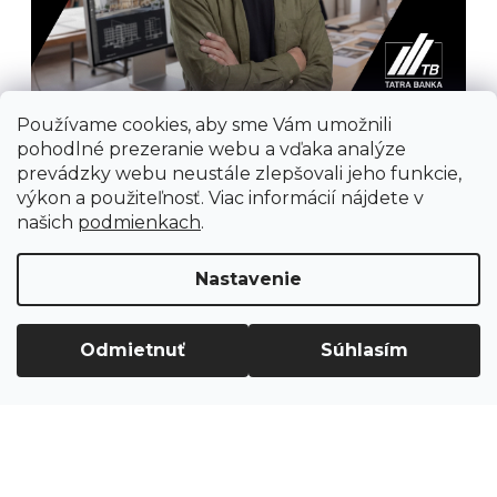
Používame cookies, aby sme Vám umožnili
pohodlné prezeranie webu a vďaka analýze
prevádzky webu neustále zlepšovali jeho funkcie,
výkon a použiteľnosť. Viac informácií nájdete v
našich
podmienkach
.
Prijímame online platby
Nastavenie
Odmietnuť
Súhlasím
Vytvoril Shoptet
Copyright 2026
Ground Cycling Store
. Všetky
práva vyhradené.
Upraviť nastavenie cookies