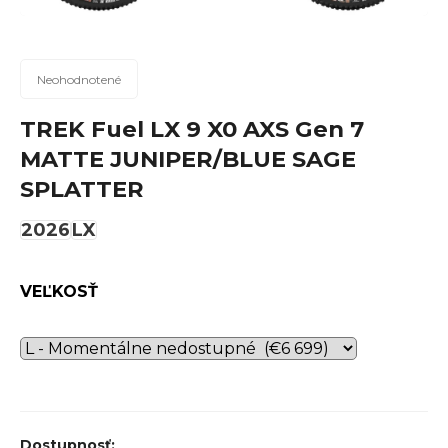
n
á
j
Priemerné
Neohodnotené
hodnotenie
s
produktu
TREK Fuel LX 9 X0 AXS Gen 7
ť
je
MATTE JUNIPER/BLUE SAGE
?
0,0
SPLATTER
z
5
2026
LX
hviezdičiek.
Hľadať
VEĽKOSŤ
O
d
p
o