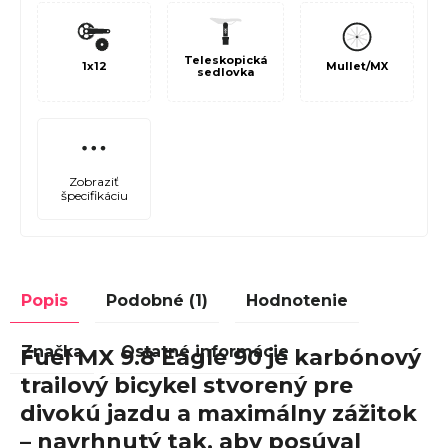
Teleskopická
1x12
Mullet/MX
sedlovka
Zobraziť
špecifikáciu
Popis
Podobné (1)
Hodnotenie
Značka
Ostatné informácie
Fuel MX 9.8 Eagle 90 je karbónový
trailový bicykel stvorený pre
divokú jazdu a maximálny zážitok
– navrhnutý tak, aby posúval