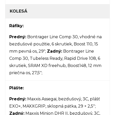
KOLESÁ
Ráfiky:
Predný:
Bontrager Line Comp 30, vhodné na
bezdušové použitie, 6 skrutiek, Boost 110, 15
mm pevná os, 29";
Zadný:
Bontrager Line
Comp 30, Tubeless Ready, Rapid Drive 108, 6
skrutiek, SRAM XD freehub, Boost148, 12 mm
priečna os, 27,5'';
Plášte:
Predný:
Maxxis Assegai, bezdušový, 3C, plášť
EXO+, MAXXGRIP, sklopná pätka, 29 × 2,5'';
Zadný:
Maxxis Minion DHR II, bezdušový, 3C,