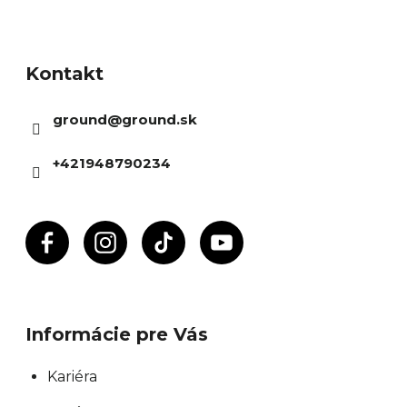
Z
á
Kontakt
p
ä
ground
@
ground.sk
t
i
+421948790234
e
Informácie pre Vás
Kariéra