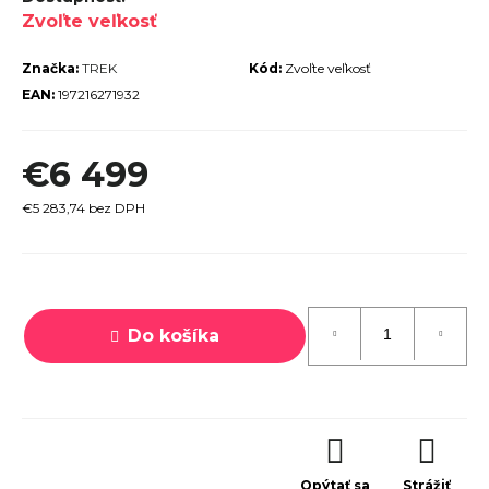
Zvoľte veľkosť
r
ú
Značka:
TREK
Kód:
Zvoľte veľkosť
č
EAN:
197216271932
a
m
€6 499
e
€5 283,74 bez DPH
Jednotková
cena:
TREK
Do košíka
MARLIN
6 GEN 3
LAVA
2026
€979
Opýtať sa
Strážiť