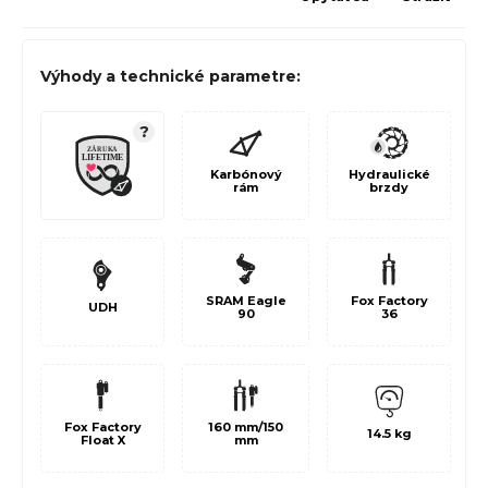
Výhody a technické parametre:
?
Karbónový
Hydraulické
rám
brzdy
SRAM Eagle
Fox Factory
UDH
90
36
160 mm/150
Fox Factory
14.5 kg
mm
Float X