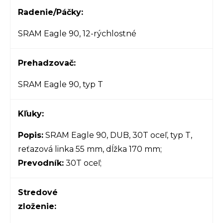
Radenie/Páčky:
SRAM Eagle 90, 12-rýchlostné
Prehadzovač:
SRAM Eagle 90, typ T
Kľuky:
Popis:
SRAM Eagle 90, DUB, 30T oceľ, typ T,
reťazová linka 55 mm, dĺžka 170 mm;
Prevodník:
30T oceľ;
Stredové
zloženie: