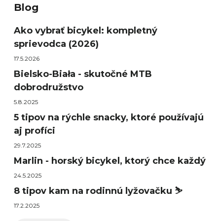
Blog
Ako vybrať bicykel: kompletný
sprievodca (2026)
17.5.2026
Bielsko-Biała - skutočné MTB
dobrodružstvo
5.8.2025
5 tipov na rýchle snacky, ktoré používajú
aj profíci
29.7.2025
Marlin - horský bicykel, ktorý chce každý
24.5.2025
8 tipov kam na rodinnú lyžovačku ⛷️
17.2.2025