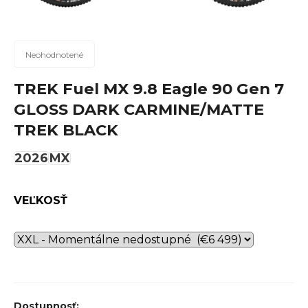
n
á
j
Priemerné
Neohodnotené
hodnotenie
s
produktu
TREK Fuel MX 9.8 Eagle 90 Gen 7
ť
je
GLOSS DARK CARMINE/MATTE
?
0,0
TREK BLACK
z
5
2026
MX
hviezdičiek.
Hľadať
VEĽKOSŤ
O
d
p
o