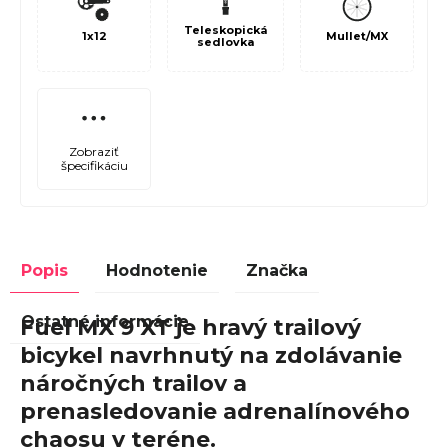
Teleskopická
1x12
Mullet/MX
sedlovka
Zobraziť
špecifikáciu
Popis
Hodnotenie
Značka
Ostatné informácie
Fuel MX 9 XT je hravý trailový
bicykel navrhnutý na zdolávanie
náročných trailov a
prenasledovanie adrenalínového
chaosu v teréne.