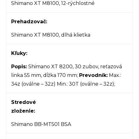
Shimano XT M8100, 12-rýchlostné
Prehadzovač:
Shimano XT M8100, dlhá klietka
Kľuky:
Popis:
Shimano XT 8200, 30 zubov, reťazová
linka 55 mm, dĺžka 170 mm;
Prevodník:
Max.:
34z (oválne – 32z) Min.: 30T (oválne – 32z);
Stredové
zloženie:
Shimano BB-MT501 BSA