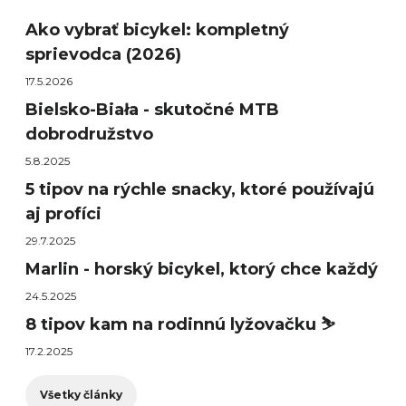
Ako vybrať bicykel: kompletný
sprievodca (2026)
17.5.2026
Bielsko-Biała - skutočné MTB
dobrodružstvo
5.8.2025
5 tipov na rýchle snacky, ktoré používajú
aj profíci
29.7.2025
Marlin - horský bicykel, ktorý chce každý
24.5.2025
8 tipov kam na rodinnú lyžovačku ⛷️
17.2.2025
Všetky články