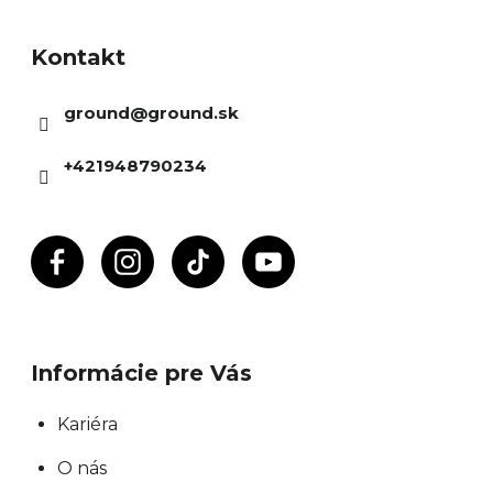
á
Kontakt
p
ä
ground
@
ground.sk
t
i
+421948790234
e
Informácie pre Vás
Kariéra
O nás