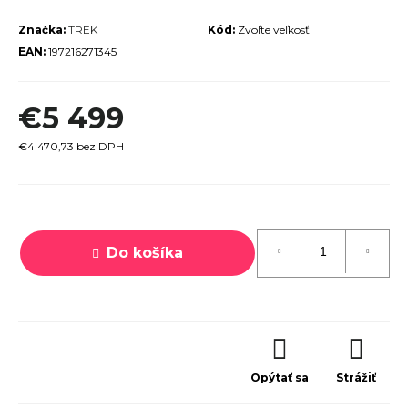
r
Značka:
TREK
Kód:
Zvoľte veľkosť
ú
EAN:
197216271345
č
a
€5 499
m
e
€4 470,73 bez DPH
Jednotková
cena:
Do košíka
TREK
MARLIN
6 GEN 3
LAVA
2026
€979
Opýtať sa
Strážiť