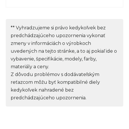
** Vyhradzujeme si právo kedykoľvek bez
predchádzajúceho upozornenia vykonať
zmeny v informáciách o výrobkoch
uvedených na tejto stránke, a to aj pokiaľ ide o
vybavenie, špecifikácie, modely, farby,
materiály a ceny.
Z dôvodu problémov s dodávateľským
reťazcom môžu byť kompatibilné diely
kedykoľvek nahradené bez
predchádzajúceho upozornenia.
Z