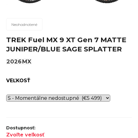
n
á
j
Priemerné
Neohodnotené
hodnotenie
s
produktu
TREK Fuel MX 9 XT Gen 7 MATTE
ť
je
JUNIPER/BLUE SAGE SPLATTER
?
0,0
z
2026
MX
5
hviezdičiek.
Hľadať
VEĽKOSŤ
O
d
p
Zvoľte veľkosť
o