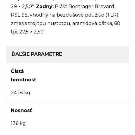
29 × 2,50";
Zadný:
Plášť Bontrager Brevard
RSL SE, vhodný na bezdušové použitie (TLR),
zmes s trojitou hustotou, aramidová pätka, 60
tpi, 27,5 × 2,50"
ĎAĽŠIE PARAMETRE
Čistá
hmotnosť
24.18 kg
Nosnosť
136 kg