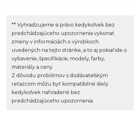
** Vyhradzujeme si právo kedykoľvek bez
predchádzajúceho upozornenia vykonať
zmeny v informáciách o výrobkoch
uvedených na tejto stránke, a to aj pokiaľ ide o
vybavenie, špecifikácie, modely, farby,
materiály a ceny.
Z dôvodu problémov s dodávateľským
reťazcom môžu byť kompatibilné diely
kedykoľvek nahradené bez
predchádzajúceho upozornenia.
Z