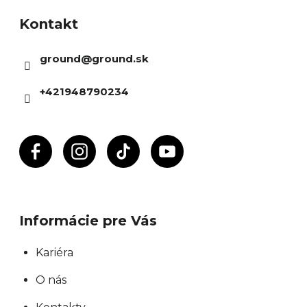
á
Kontakt
p
ä
ground
@
ground.sk
t
i
+421948790234
e
Informácie pre Vás
Kariéra
O nás