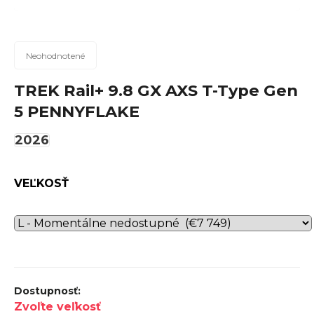
n
á
j
Priemerné
Neohodnotené
hodnotenie
s
produktu
TREK Rail+ 9.8 GX AXS T-Type Gen
ť
je
5 PENNYFLAKE
?
0,0
z
2026
5
hviezdičiek.
Hľadať
VEĽKOSŤ
O
d
p
Zvoľte veľkosť
o