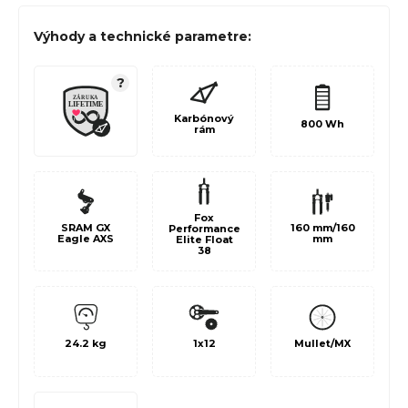
Výhody a technické parametre:
?
Karbónový
800 Wh
rám
Fox
SRAM GX
160 mm/160
Performance
Eagle AXS
mm
Elite Float
38
24.2 kg
1x12
Mullet/MX