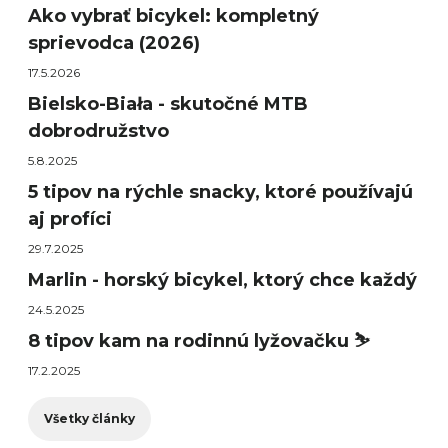
Ako vybrať bicykel: kompletný
sprievodca (2026)
17.5.2026
Bielsko-Biała - skutočné MTB
dobrodružstvo
5.8.2025
5 tipov na rýchle snacky, ktoré používajú
aj profíci
29.7.2025
Marlin - horský bicykel, ktorý chce každý
24.5.2025
8 tipov kam na rodinnú lyžovačku ⛷️
17.2.2025
Všetky články