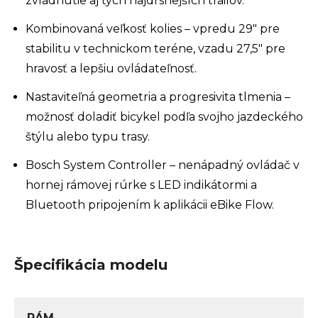
zvládnutie aj tých najdrsnejších trailov.
Kombinovaná veľkosť kolies – vpredu 29" pre
stabilitu v technickom teréne, vzadu 27,5" pre
hravosť a lepšiu ovládateľnosť.
Nastaviteľná geometria a progresivita tlmenia –
možnosť doladiť bicykel podľa svojho jazdeckého
štýlu alebo typu trasy.
Bosch System Controller – nenápadný ovládač v
hornej rámovej rúrke s LED indikátormi a
Bluetooth pripojením k aplikácii eBike Flow.
Špecifikácia modelu
RÁM