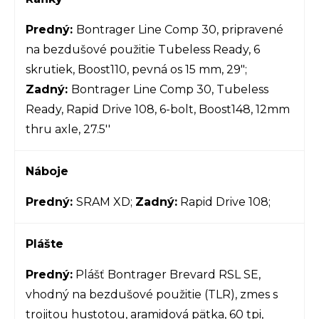
Predný:
Bontrager Line Comp 30, pripravené
na bezdušové použitie Tubeless Ready, 6
skrutiek, Boost110, pevná os 15 mm, 29";
Zadný:
Bontrager Line Comp 30, Tubeless
Ready, Rapid Drive 108, 6-bolt, Boost148, 12mm
thru axle, 27.5''
Náboje
Predný:
SRAM XD;
Zadný:
Rapid Drive 108;
Plášte
Predný:
Plášť Bontrager Brevard RSL SE,
vhodný na bezdušové použitie (TLR), zmes s
trojitou hustotou, aramidová pätka, 60 tpi,