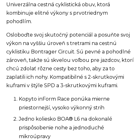
Univerzálna cestná cyklistická obuv, ktorá
kombinuje elitné výkony s prvotriednym
pohodlím.
Osloboďte svoj skutočný potenciál a posuňte svoj
výkon na vyššiu úroveň s tretrami na cestnú
cyklistiku Bontrager Circuit. Sú pevné a pohodlné
zároveň, takže sú skvelou voľbou pre jazdcov, ktorí
chcú zdolať rôzne cesty bez toho, aby za to
zaplatili ich nohy. Kompatibilné s 2-skrutkovými
kuframi v štýle SPD a 3-skrutkovými kuframi.
Kopyto inForm Race ponúka mierne
priestornejší, vysoko výkonný strih
Jedno koliesko BOA® L6 na dokonalé
prispôsobenie nohe a jednoduché
mikroúpravy