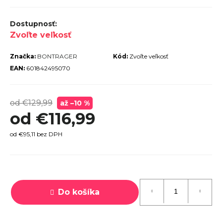
r
ú
Zvoľte veľkosť
č
a
Značka:
BONTRAGER
Kód:
Zvoľte veľkosť
m
EAN:
601842495070
e
od €129,99
až –10 %
od
€116,99
od
€95,11
bez DPH
TREK
MARLIN
6 GEN 3
Jednotková
LAVA
cena:
2026
Do košíka
€979