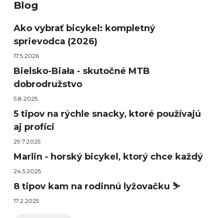
Blog
Ako vybrať bicykel: kompletný
sprievodca (2026)
17.5.2026
Bielsko-Biała - skutočné MTB
dobrodružstvo
5.8.2025
5 tipov na rýchle snacky, ktoré používajú
aj profíci
29.7.2025
Marlin - horský bicykel, ktorý chce každý
24.5.2025
8 tipov kam na rodinnú lyžovačku ⛷️
17.2.2025