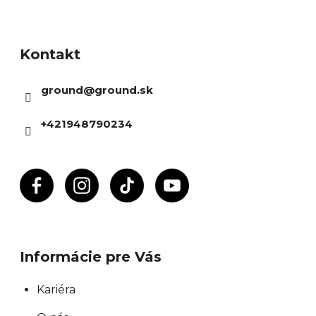
Z
á
Kontakt
p
ä
ground
@
ground.sk
t
i
+421948790234
e
Informácie pre Vás
Kariéra