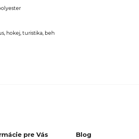
polyester
us, hokej, turistika, beh
rmácie pre Vás
Blog