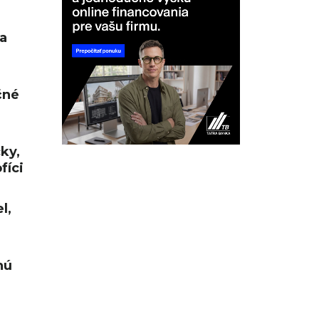
a
čné
cky,
fíci
l,
nú