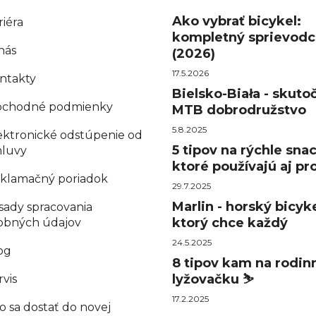
Ako vybrať bicykel:
riéra
kompletný sprievodc
nás
(2026)
17.5.2026
ntakty
Bielsko-Biała - skuto
chodné podmienky
MTB dobrodružstvo
5.8.2025
ektronické odstúpenie od
5 tipov na rýchle sna
luvy
ktoré používajú aj pro
klamačný poriadok
29.7.2025
Marlin - horský bicyke
sady spracovania
ktorý chce každý
obných údajov
24.5.2025
og
8 tipov kam na rodin
lyžovačku ⛷️
rvis
17.2.2025
o sa dostať do novej