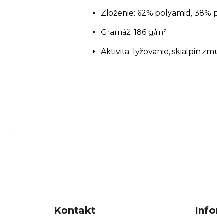
Zloženie: 62% polyamid, 38% 
Gramáž: 186 g/m²
Aktivita: lyžovanie, skialpinizm
Z
á
Kontakt
Info
p