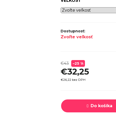
VEĽKOSŤ
SPECI
TREK MARLIN 6 GEN 3 LAVA
CYPRES
2026
€979
Zvoľte veľkosť
€43
–25 %
€32,25
€26,22 bez DPH
Jednotková
cena:
Do košíka