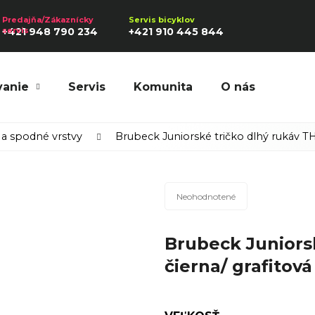
+421 948 790 234
+421 910 445 844
vanie
Servis
Komunita
O nás
Hľadať
a spodné vrstvy
Brubeck Juniorské tričko dlhý rukáv T
Priemerné
Odporúčame
Neohodnotené
hodnotenie
produktu
Brubeck Juniors
je
0,0
čierna/ grafitová
z
5
hviezdičiek.