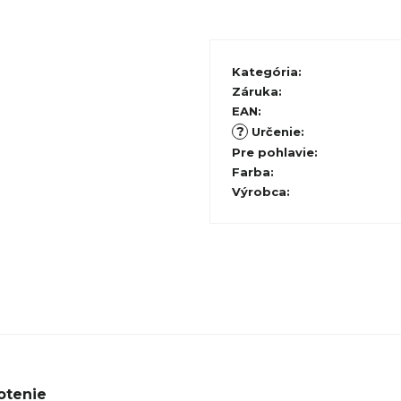
Kategória
:
Záruka
:
EAN
:
?
Určenie
:
Pre pohlavie
:
Farba
:
Výrobca
:
otenie