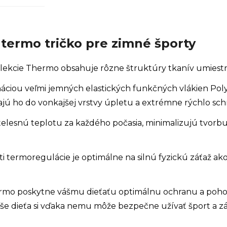
termo tričko pre zimné športy
olekcie Thermo obsahuje rôzne štruktúry tkanív umiestn
ciou veľmi jemných elastických funkčných vlákien Polya
ajú ho do vonkajšej vrstvy úpletu a extrémne rýchlo sch
 telesnú teplotu za každého počasia, minimalizujú tvorb
i termoregulácie je optimálne na silnú fyzickú záťaž ako 
ermo poskytne vášmu dieťaťu optimálnu ochranu a poho
e dieťa si vďaka nemu môže bezpečne užívať šport a z