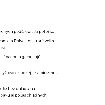
ených podľa oblastí potenia.
mid a Polyester, ktoré veľmi
nú.
u zápachu a garantujú
lyžovanie, hokej, skialpinizmus
dlie bez ohľadu na
ábavu aj počas chladných