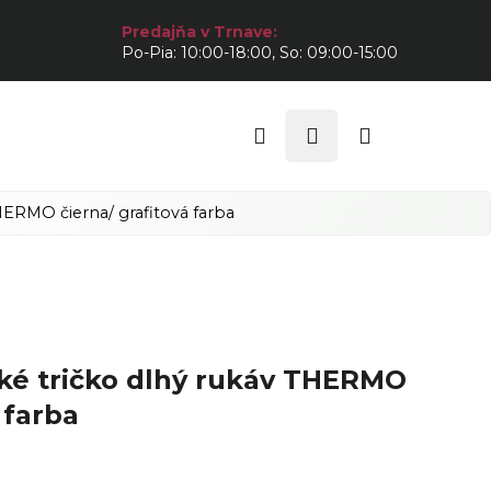
Predajňa v Trnave:
Po-Pia: 10:00-18:00, So: 09:00-15:00
Hľadať
Prihlásenie
Nákupný
košík
HERMO čierna/ grafitová farba
ké tričko dlhý rukáv THERMO
 farba