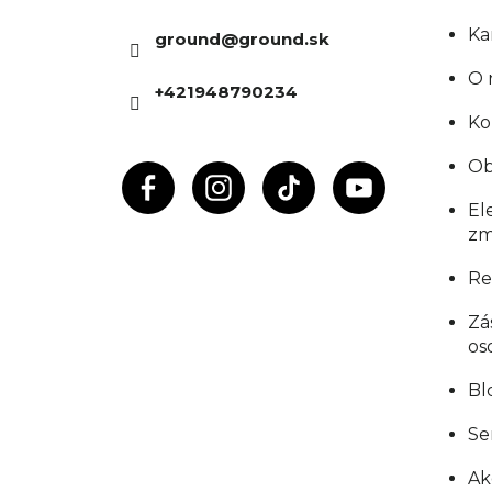
ä
Ka
ground
@
ground.sk
t
O 
+421948790234
i
Ko
e
Ob
El
zm
Re
Zá
os
Bl
Se
Ak