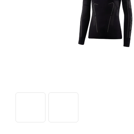
TREK PROCALIBER 8 FURY RED
€1 449