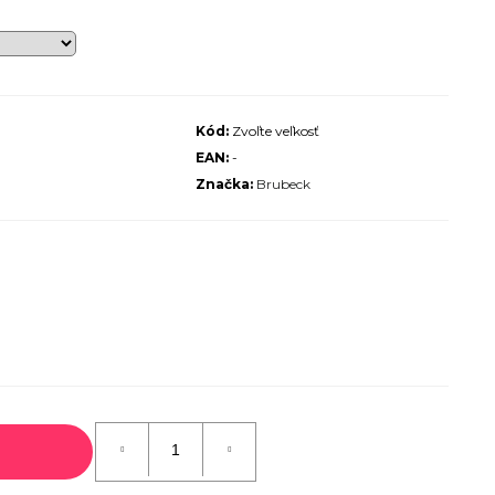
ALIZED SIRRUS X 3.0 GLOSS
S / COOL GREY REFLECTIVE
2025
€600
€899
Pôvodne:
Kód:
Zvoľte veľkosť
EAN:
-
Značka:
Brubeck