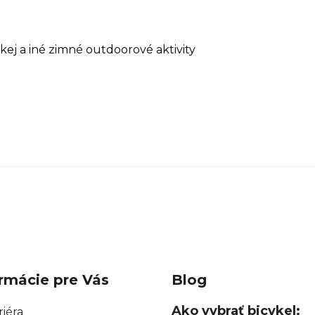
 hokej a iné zimné outdoorové aktivity
rmácie pre Vás
Blog
Ako vybrať bicykel:
riéra