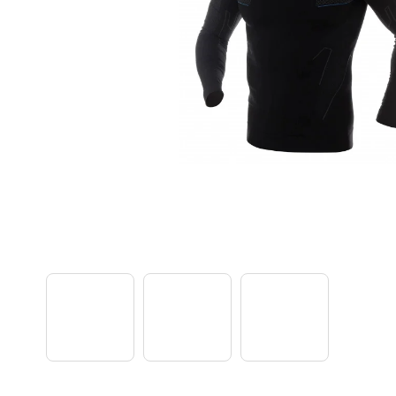
TREK PROCALIBER 8 FURY RED
€1 449