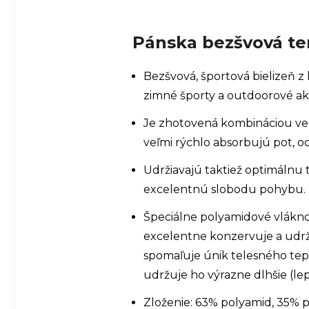
Pánska bezšvová te
Bezšvová, športová bielizeň 
zimné športy a outdoorové akt
Je zhotovená kombináciou veľ
veľmi rýchlo absorbujú pot, o
Udržiavajú taktiež optimálnu
excelentnú slobodu pohybu.
Špeciálne polyamidové vlákno
excelentne konzervuje a udržu
spomaľuje únik telesného tep
udržuje ho výrazne dlhšie (lep
Zloženie: 63% polyamid, 35% 