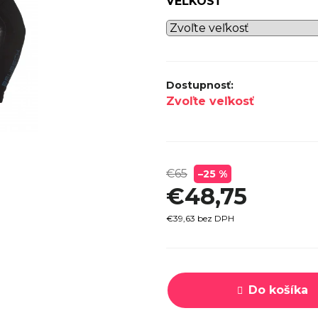
VEĽKOSŤ
SPECI
TREK MARLIN 6 GEN 3 LAVA
CYPRES
2026
€979
Zvoľte veľkosť
€65
–25 %
€48,75
€39,63 bez DPH
Jednotková
cena:
Do košíka