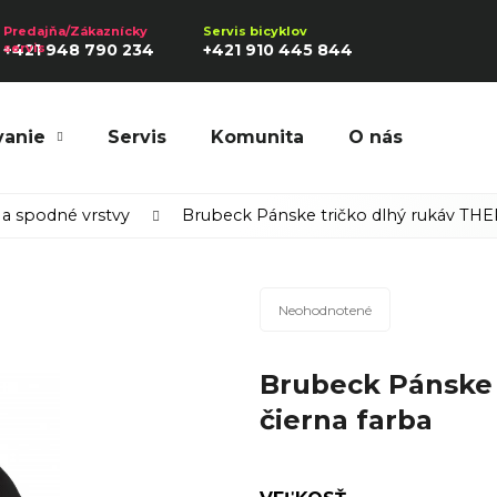
+421 948 790 234
+421 910 445 844
vanie
Servis
Komunita
O nás
Hľadať
a spodné vrstvy
Brubeck Pánske tričko dlhý rukáv THE
Priemerné
Odporúčame
Neohodnotené
hodnotenie
produktu
Brubeck Pánske 
je
0,0
čierna farba
z
5
hviezdičiek.