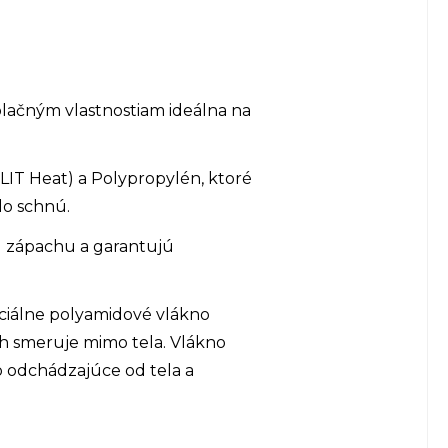
lačným vlastnostiam ideálna na
LIT Heat) a Polypropylén, ktoré
lo schnú.
u zápachu a garantujú
eciálne polyamidové vlákno
ch smeruje mimo tela. Vlákno
o odchádzajúce od tela a