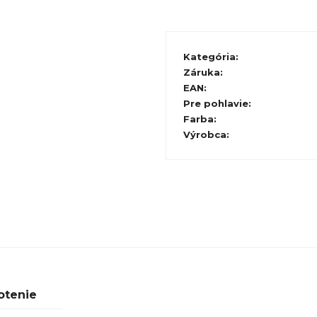
Kategória
:
Záruka
:
EAN
:
Pre pohlavie
:
Farba
:
Výrobca
:
otenie