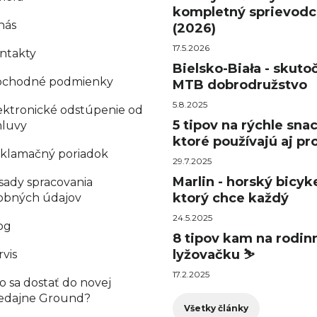
kompletný sprievodc
nás
(2026)
17.5.2026
ntakty
Bielsko-Biała - skuto
chodné podmienky
MTB dobrodružstvo
5.8.2025
ektronické odstúpenie od
5 tipov na rýchle sna
luvy
ktoré používajú aj pro
klamačný poriadok
29.7.2025
Marlin - horský bicyke
sady spracovania
ktorý chce každý
obných údajov
24.5.2025
og
8 tipov kam na rodin
lyžovačku ⛷️
rvis
17.2.2025
o sa dostať do novej
edajne Ground?
Všetky články