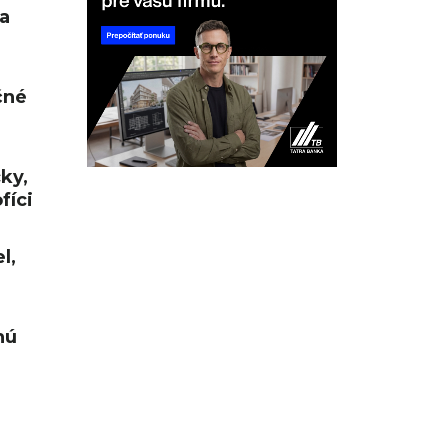
a
čné
cky,
fíci
l,
nú