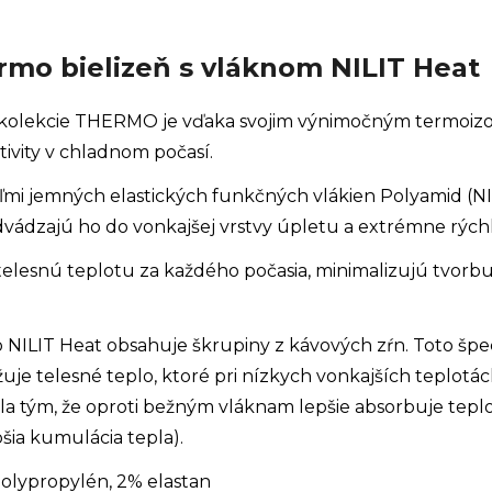
rmo bielizeň s vláknom NILIT Heat
z kolekcie THERMO je vďaka svojim výnimočným termoizo
ivity v chladnom počasí.
mi jemných elastických funkčných vlákien Polyamid (NI
dvádzajú ho do vonkajšej vrstvy úpletu a extrémne rých
 telesnú teplotu za každého počasia, minimalizujú tvorb
 NILIT Heat obsahuje škrupiny z kávových zŕn. Toto šp
je telesné teplo, ktoré pri nízkych vonkajších teplotá
la tým, že oproti bežným vláknam lepšie absorbuje tepl
šia kumulácia tepla).
polypropylén, 2% elastan