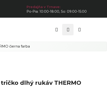
Predajňa v Trnave:
Po-Pia: 10:00-18:00, So: 09:00-15:00
Hľadať
Prihlásenie
Nákupný
košík
RMO čierna farba
tričko dlhý rukáv THERMO