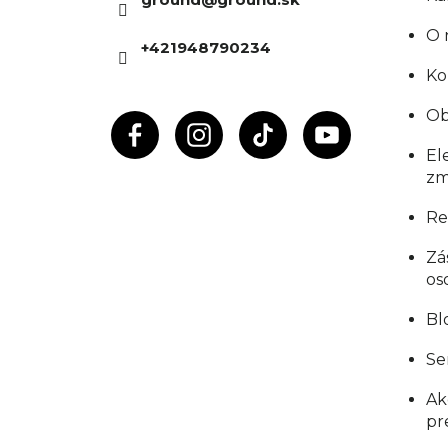
t
O 
+421948790234
i
Ko
e
Ob
El
zm
Re
Zá
os
Bl
Se
Ak
pr