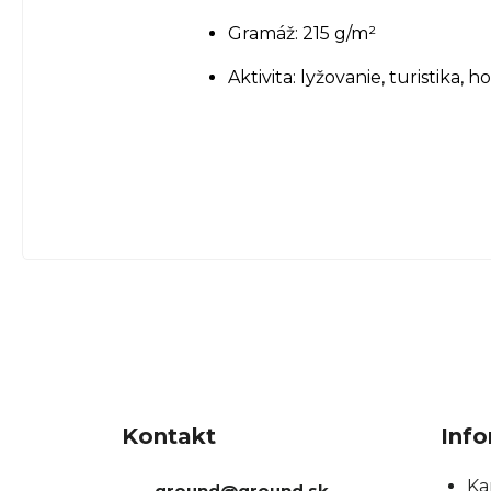
Gramáž: 215 g/m²
Aktivita: lyžovanie, turistika,
Z
á
Kontakt
Info
p
ä
Ka
ground
@
ground.sk