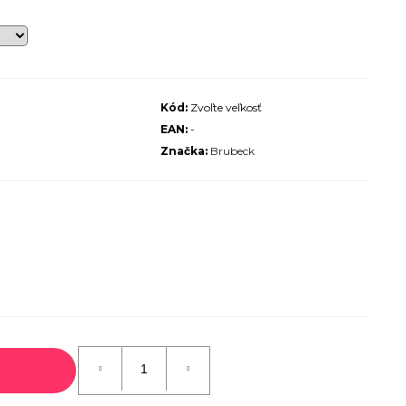
ALIZED SIRRUS X 3.0 GLOSS
S / COOL GREY REFLECTIVE
2025
€600
€899
Pôvodne:
Kód:
Zvoľte veľkosť
EAN:
-
Značka:
Brubeck