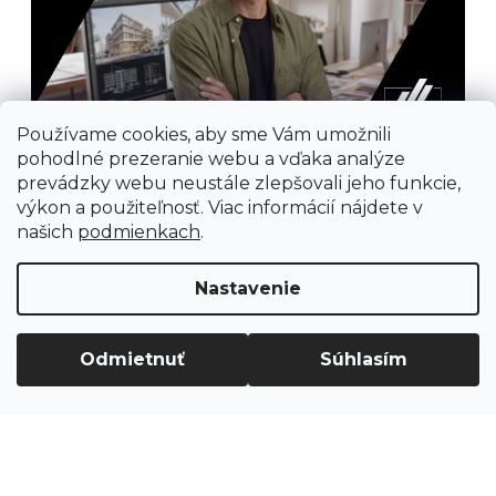
Používame cookies, aby sme Vám umožnili
pohodlné prezeranie webu a vďaka analýze
prevádzky webu neustále zlepšovali jeho funkcie,
výkon a použiteľnosť. Viac informácií nájdete v
našich
podmienkach
.
Nastavenie
Prijímame online platby
Odmietnuť
Súhlasím
Vytvoril Shoptet
Copyright 2026
Ground Cycling Store
. Všetky
práva vyhradené.