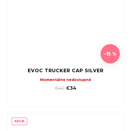
–15 %
EVOC TRUCKER CAP SILVER
Momentálne nedostupné
€40
|
€34
AKCIA