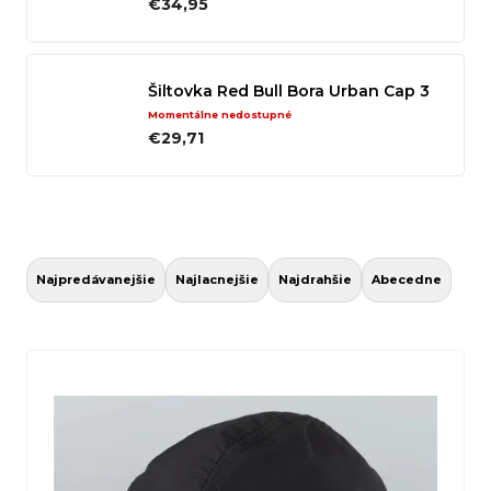
€34,95
n
á
j
Šiltovka Red Bull Bora Urban Cap 3
s
Momentálne nedostupné
€29,71
ť
?
R
a
Hľadať
Najpredávanejšie
Najlacnejšie
Najdrahšie
Abecedne
d
e
V
n
ý
O
i
p
d
e
i
p
p
s
o