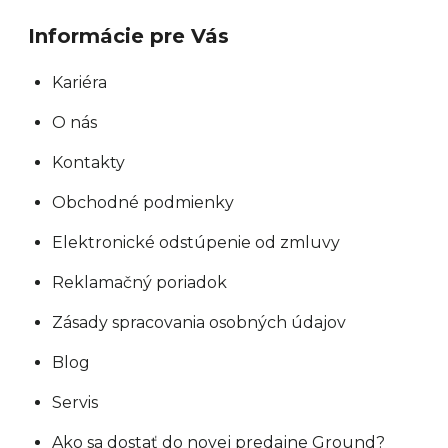
ý
Informácie pre Vás
p
i
Kariéra
s
O nás
u
Kontakty
Obchodné podmienky
Elektronické odstúpenie od zmluvy
Reklamačný poriadok
Zásady spracovania osobných údajov
Blog
Servis
Ako sa dostať do novej predajne Ground?