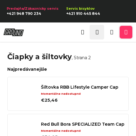
K
Prejsť
na
o
Späť
Späť
+421 948 790 234
+421 910 445 844
obsah
š
í
Prihlásenie
Č
k
Hľadať
Nákupn
Me
o
p
košík
Čiapky a šiltovky
o
, Strana 2
t
Najpredávanejšie
r
e
Šiltovka RBB Lifestyle Camper Cap
b
Momentálne nedostupné
u
€25,46
j
e
Red Bull Bora SPECIALIZED Team Cap
t
Momentálne nedostupné
e