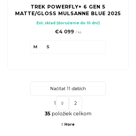
TREK POWERFLY+ 6 GEN 5
MATTE/GLOSS MULSANNE BLUE 2025
Ext. sklad (doručenie do 10 dní)
€4 099
/ ks
M
S
Načítať 11 ďalších
S
1
2
t
O
35
položiek celkom
r
v
á
Hore
l
n
á