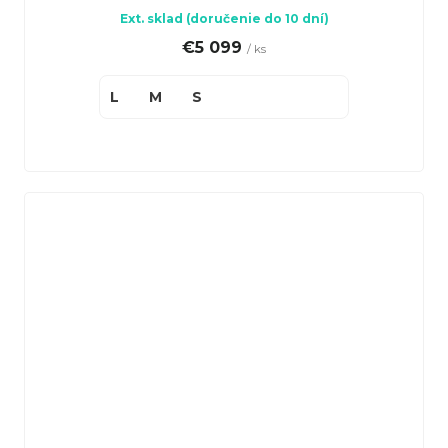
Ext. sklad (doručenie do 10 dní)
€5 099
/ ks
L
M
S