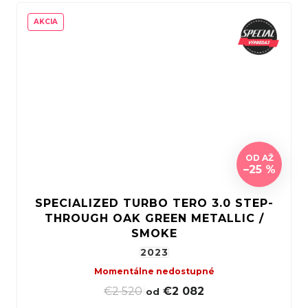
AKCIA
OD
AŽ
–25 %
SPECIALIZED TURBO TERO 3.0 STEP-
THROUGH OAK GREEN METALLIC /
SMOKE
2023
Momentálne nedostupné
€2 520
|
€2 082
od