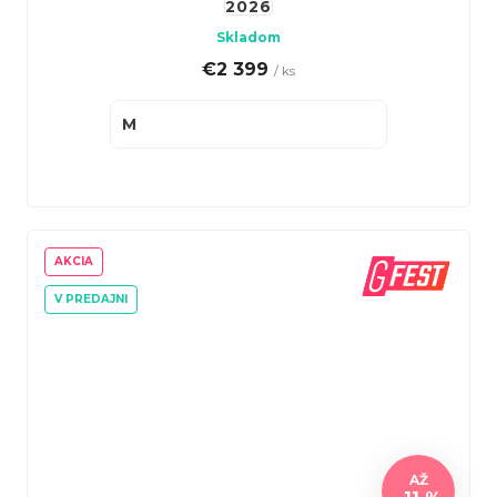
2026
Skladom
€2 399
/ ks
M
AKCIA
V PREDAJNI
AŽ