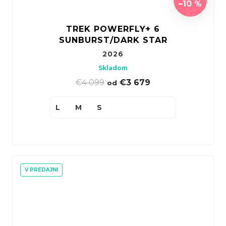
–10 %
TREK POWERFLY+ 6
SUNBURST/DARK STAR
2026
Skladom
€4 099
|
€3 679
od
L
M
S
V PREDAJNI