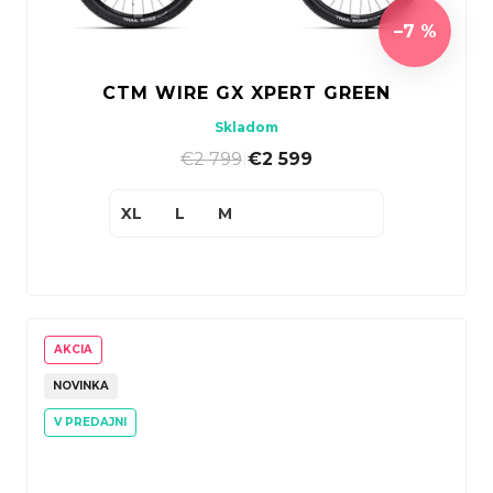
–7 %
CTM WIRE GX XPERT GREEN
Skladom
€2 799
|
€2 599
XL
L
M
AKCIA
NOVINKA
V PREDAJNI