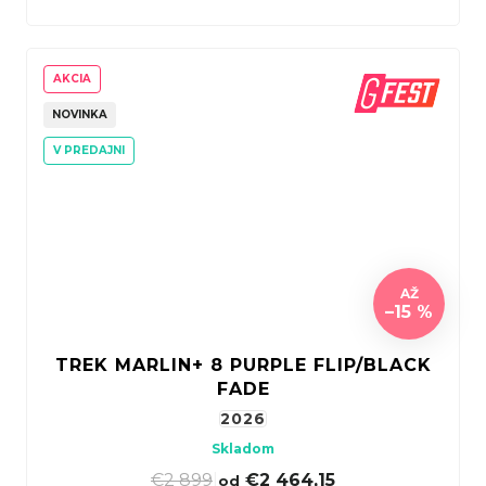
AKCIA
NOVINKA
V PREDAJNI
AŽ
–15 %
TREK MARLIN+ 8 PURPLE FLIP/BLACK
FADE
2026
Skladom
€2 899
|
€2 464,15
od