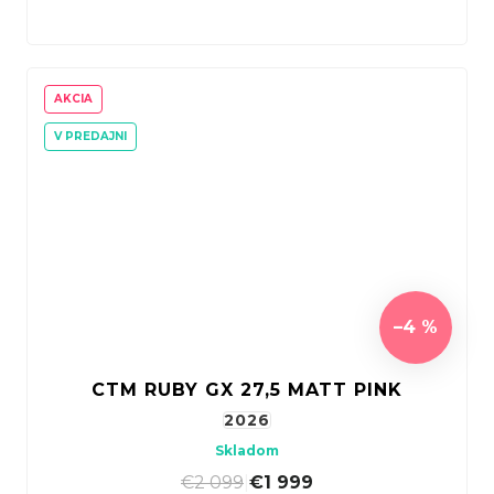
AKCIA
V PREDAJNI
–4 %
CTM RUBY GX 27,5 MATT PINK
2026
Skladom
€2 099
|
€1 999