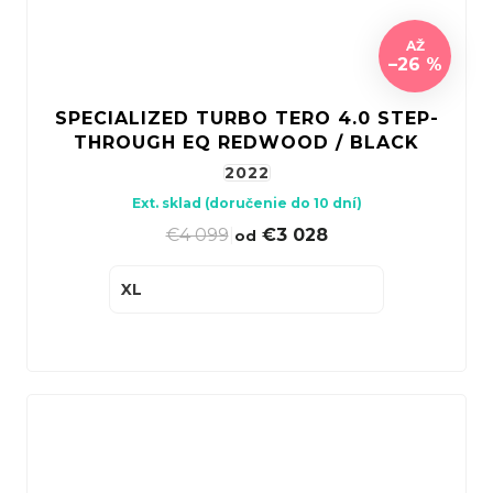
AŽ
–26 %
SPECIALIZED TURBO TERO 4.0 STEP-
THROUGH EQ REDWOOD / BLACK
2022
Ext. sklad (doručenie do 10 dní)
€4 099
|
€3 028
od
XL