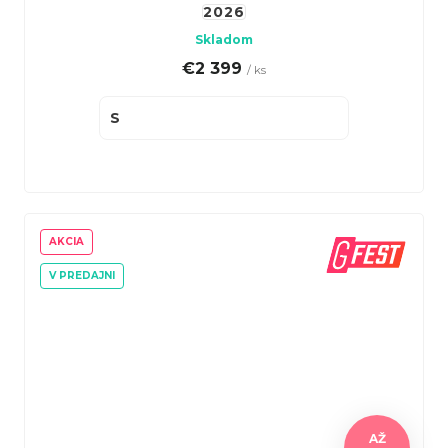
2026
Skladom
€2 399
/ ks
S
AKCIA
V PREDAJNI
AŽ