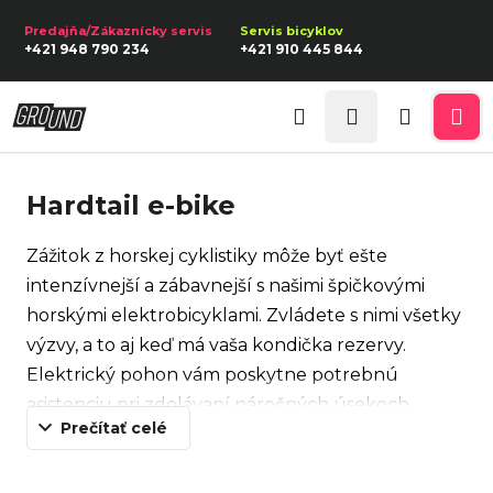
K
Prejsť
na
o
Späť
Späť
+421 948 790 234
+421 910 445 844
obsah
š
í
Prihlásenie
Č
k
Hľadať
Nákupn
Me
o
p
košík
Hardtail e-bike
o
t
Zážitok z horskej cyklistiky môže byť ešte
r
intenzívnejší a zábavnejší s našimi špičkovými
e
horskými elektrobicyklami. Zvládete s nimi všetky
b
výzvy, a to aj keď má vaša kondička rezervy.
u
Elektrický pohon vám poskytne potrebnú
j
asistenciu pri zdolávaní náročných úsekoch
e
Prečítať celé
terénu, a tak si horskú cyklistiku vychutnáte aj
t
bez nadmerného úsilia.
e