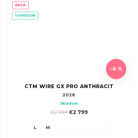
AKCIA
V PREDAJNI
–6 %
CTM WIRE GX PRO ANTHRACIT
2026
Skladom
€2 999
|
€2 799
L
M