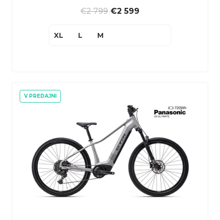
v
o
€2 799
|
€2 599
v
XL
L
M
V PREDAJNI