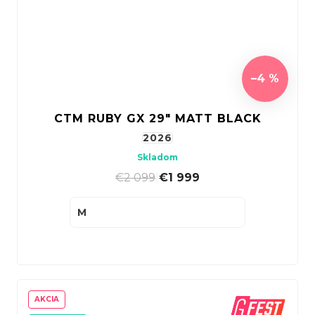
–4 %
CTM RUBY GX 29" MATT BLACK
2026
Skladom
€2 099
|
€1 999
M
AKCIA