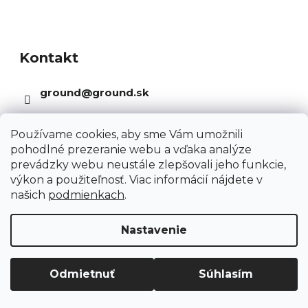
k
d
Z
o
a
á
v
c
Kontakt
p
a
i
ä
n
ground
@
ground.sk
e
t
i
p
i
e
+421948790234
r
e
Používame cookies, aby sme Vám umožnili
pohodlné prezeranie webu a vďaka analýze
v
prevádzky webu neustále zlepšovali jeho funkcie,
k
výkon a použiteľnosť. Viac informácií nájdete v
y
našich
podmienkach
.
v
ý
Nastavenie
p
Informácie pre Vás
i
Odmietnuť
Súhlasím
s
Kariéra
u