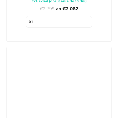
Ext. sklad (doručenie do 10 dní)
€2 799
|
€2 082
od
XL