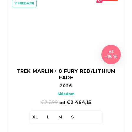
V PREDAJNI
AŽ
–15 %
TREK MARLIN+ 8 FURY RED/LITHIUM
FADE
2026
Skladom
€2 899
|
€2 464,15
od
XL
L
M
S