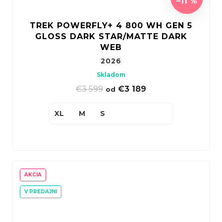
–11 %
TREK POWERFLY+ 4 800 WH GEN 5
GLOSS DARK STAR/MATTE DARK
WEB
2026
Skladom
€3 599
|
€3 189
od
XL
M
S
AKCIA
V PREDAJNI