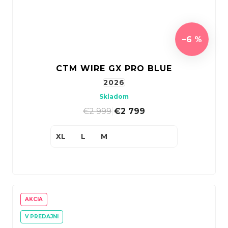
–6 %
CTM WIRE GX PRO BLUE
2026
Skladom
€2 999
|
€2 799
XL
L
M
AKCIA
V PREDAJNI