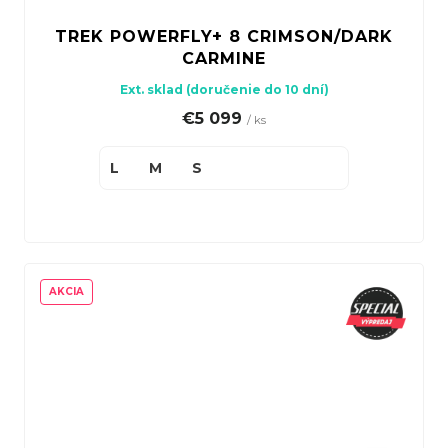
TREK POWERFLY+ 8 CRIMSON/DARK
CARMINE
Ext. sklad (doručenie do 10 dní)
€5 099
/ ks
L
M
S
AKCIA