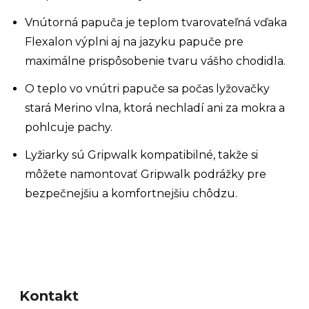
Vnútorná papuča je teplom tvarovateľná vďaka
Flexalon výplni aj na jazyku papuče pre
maximálne prispôsobenie tvaru vášho chodidla.
O teplo vo vnútri papuče sa počas lyžovačky
stará Merino vlna, ktorá nechladí ani za mokra a
pohlcuje pachy.
Lyžiarky sú Gripwalk kompatibilné, takže si
môžete namontovať Gripwalk podrážky pre
bezpečnejšiu a komfortnejšiu chôdzu.
Z
á
Kontakt
p