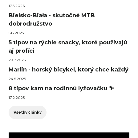
17.5.2026
Bielsko-Biała - skutočné MTB
dobrodružstvo
5.8.2025
5 tipov na rýchle snacky, ktoré používajú
aj profíci
29.7.2025
Marlin - horský bicykel, ktorý chce každý
24.5.2025
8 tipov kam na rodinnú lyžovačku ⛷️
17.2.2025
Všetky články