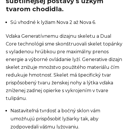
subtílnejšej postavy s úzkym
tvarom chodidla.
Sú vhodné k lyžiam Nova 2 až Nova 6.
Vďaka Generatívnemu dizajnu skeletu a Dual
Core technológii sme skonštruovali skelet topánky
s vyladenou hrúbkou pre maximálny prenos
energie a výborné ovládanie lyží. Generative dizajn
skelet znižuje množstvo použitého materiálu čím
redukuje hmotnosť. Skelet má špecifický tvar
prispôsobený tvaru ženskej nohy a lýtka vďaka
zníženej zadnej opierke s vykrojením v tvare
tulipánu.
Nastaviteľná tvrdosť a bočný sklon vám
umožňujú prispôsobiť lyžiarky tak, aby
zodpovedali vášmu lyžovaniu.