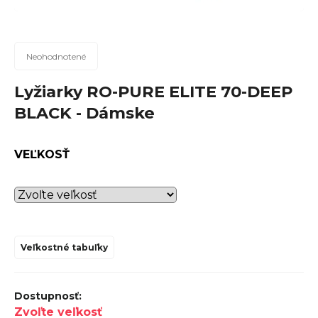
n
á
j
Priemerné
Neohodnotené
hodnotenie
s
produktu
Lyžiarky RO-PURE ELITE 70-DEEP
ť
je
BLACK - Dámske
?
0,0
z
5
VEĽKOSŤ
hviezdičiek.
Hľadať
Veľkostné tabuľky
O
d
p
Zvoľte veľkosť
o