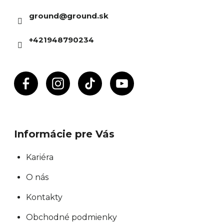
ä
ground
@
ground.sk
t
i
+421948790234
e
Informácie pre Vás
Kariéra
O nás
Kontakty
Obchodné podmienky