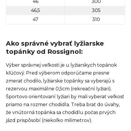
46
300
46,5
305
47
310
Ako správné vybrať lyžiarske
topánky od Rossignol:
Výber správnej veľkosti je u lyžiarskych topánok
kľúčový. Pred výberom odporúčame presne
zmerať chodilo, lyžiarske topánky sa vyberajú s
rezervou maximálne 0,5cm (rekreační lyžiari).
Športovo orientovaní lyžiari by mali vyberať veľkosť
priamo na rozmer chodidla. Treba brať do úvahy,
že vnútorná topánka sa chodidlu počas prvých
jázd prispôsobí (niekoľko milimetrov).