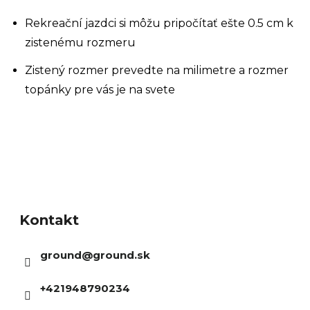
Rekreační jazdci si môžu pripočítať ešte 0.5 cm k
zistenému rozmeru
Zistený rozmer prevedte na milimetre a rozmer
topánky pre vás je na svete
Z
á
Kontakt
p
ä
ground
@
ground.sk
t
i
+421948790234
e