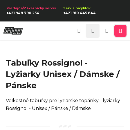
K
Prejsť
na
o
Späť
Späť
+421 948 790 234
+421 910 445 844
obsah
š
í
Prihlásenie
Č
k
Hľadať
Nákupn
Me
o
p
košík
o
Tabuľky Rossignol -
t
r
Lyžiarky Unisex / Dámske /
e
Pánske
b
u
Veľkostné tabuľky pre lyžiarske topánky - lyžiarky
j
Rossignol - Unisex / Pánske / Dámske
e
t
e