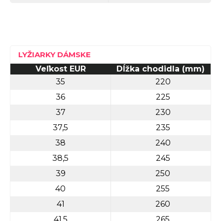
LYŽIARKY DÁMSKE
Veľkost EUR
Dĺžka chodidla (mm)
35
220
36
225
37
230
37,5
235
38
240
38,5
245
39
250
40
255
41
260
41,5
265