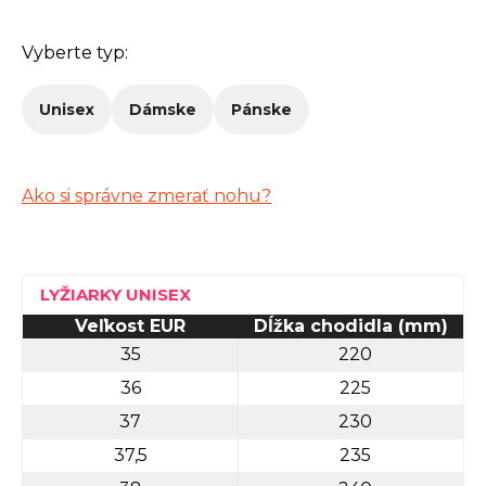
n
Vyberte typ:
á
j
Unisex
Dámske
Pánske
s
ť
?
Ako si správne zmerať nohu?
Hľadať
LYŽIARKY UNISEX
Veľkost EUR
Dĺžka chodidla (mm)
35
220
O
36
225
d
37
230
p
37,5
235
o