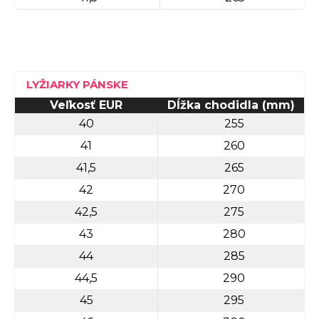
LYŽIARKY PÁNSKE
Veľkosť EUR
Dĺžka chodidla (mm)
40
255
41
260
41,5
265
42
270
42,5
275
43
280
44
285
44,5
290
45
295