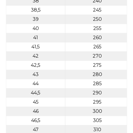
38
240
r
38,5
245
ú
39
250
č
40
255
a
41
260
m
41,5
265
e
42
270
42,5
275
43
280
PECIALIZED
44
285
IRRUS X 3.0
44,5
290
GLOSS
CYPRESS /
45
295
OOL GREY
EFLECTIVE
46
300
2025
46,5
305
€600
47
310
€899
vodne: