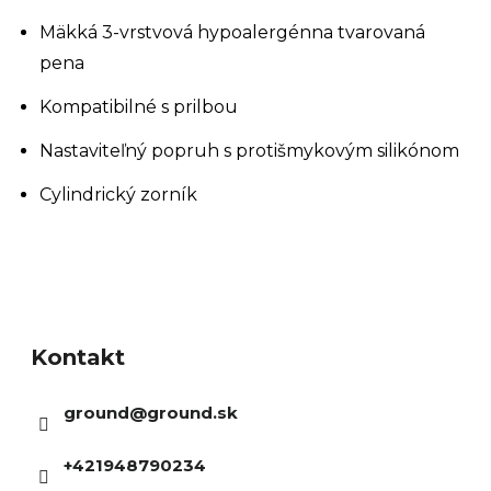
Mäkká 3-vrstvová hypoalergénna tvarovaná
pena
Kompatibilné s prilbou
Nastaviteľný popruh s protišmykovým silikónom
Cylindrický zorník
Z
á
Kontakt
p
ä
ground
@
ground.sk
t
i
+421948790234
e