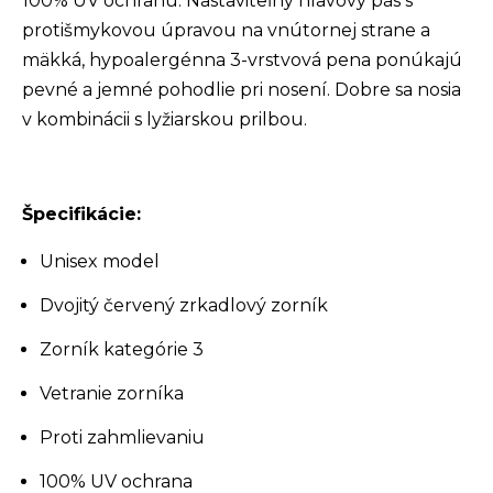
100% UV ochranu. Nastaviteľný hlavový pás s
protišmykovou úpravou na vnútornej strane a
mäkká, hypoalergénna 3-vrstvová pena ponúkajú
pevné a jemné pohodlie pri nosení. Dobre sa nosia
v kombinácii s lyžiarskou prilbou.
Špecifikácie:
Unisex model
Dvojitý červený zrkadlový zorník
Zorník kategórie 3
Vetranie zorníka
Proti zahmlievaniu
100% UV ochrana