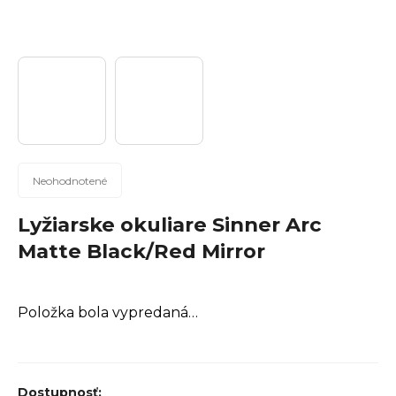
n
á
j
s
ť
?
Priemerné
Neohodnotené
hodnotenie
produktu
Lyžiarske okuliare Sinner Arc
Hľadať
je
Matte Black/Red Mirror
0,0
z
5
Položka bola vypredaná…
hviezdičiek.
O
d
p
o