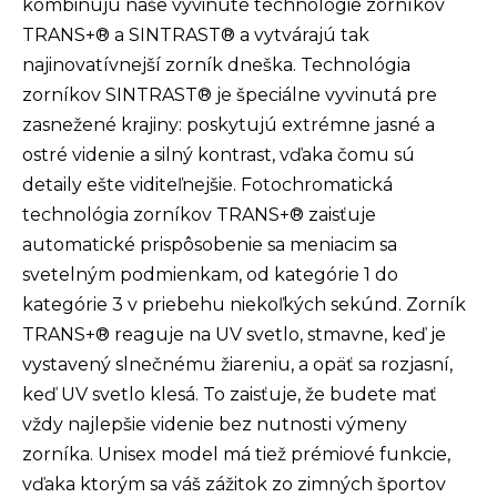
kombinujú naše vyvinuté technológie zorníkov
TRANS+® a SINTRAST® a vytvárajú tak
najinovatívnejší zorník dneška. Technológia
zorníkov SINTRAST® je špeciálne vyvinutá pre
zasnežené krajiny: poskytujú extrémne jasné a
ostré videnie a silný kontrast, vďaka čomu sú
detaily ešte viditeľnejšie. Fotochromatická
technológia zorníkov TRANS+® zaisťuje
automatické prispôsobenie sa meniacim sa
svetelným podmienkam, od kategórie 1 do
kategórie 3 v priebehu niekoľkých sekúnd. Zorník
TRANS+® reaguje na UV svetlo, stmavne, keď je
vystavený slnečnému žiareniu, a opäť sa rozjasní,
keď UV svetlo klesá. To zaisťuje, že budete mať
vždy najlepšie videnie bez nutnosti výmeny
zorníka. Unisex model má tiež prémiové funkcie,
vďaka ktorým sa váš zážitok zo zimných športov