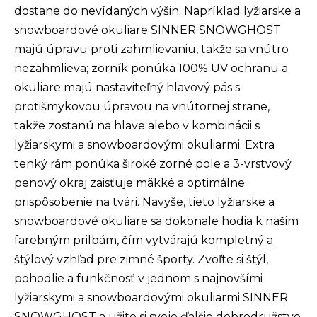
dostane do nevídaných výšin. Napríklad lyžiarske a
snowboardové okuliare SINNER SNOWGHOST
majú úpravu proti zahmlievaniu, takže sa vnútro
nezahmlieva; zorník ponúka 100% UV ochranu a
okuliare majú nastaviteľný hlavový pás s
protišmykovou úpravou na vnútornej strane,
takže zostanú na hlave alebo v kombinácii s
lyžiarskymi a snowboardovými okuliarmi. Extra
tenký rám ponúka široké zorné pole a 3-vrstvový
penový okraj zaisťuje mäkké a optimálne
prispôsobenie na tvári. Navyše, tieto lyžiarske a
snowboardové okuliare sa dokonale hodia k našim
farebným prilbám, čím vytvárajú kompletný a
štýlový vzhľad pre zimné športy. Zvoľte si štýl,
pohodlie a funkčnosť v jednom s najnovšími
lyžiarskymi a snowboardovými okuliarmi SINNER
SNOWGHOST a užite si svoje ďalšie dobrodružstvo