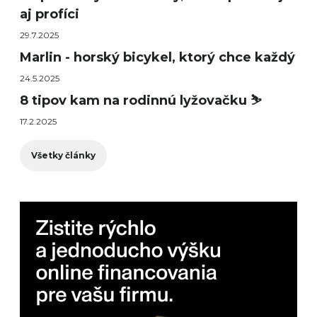
aj profíci
29.7.2025
Marlin - horský bicykel, ktorý chce každý
24.5.2025
8 tipov kam na rodinnú lyžovačku ⛷️
17.2.2025
Všetky články