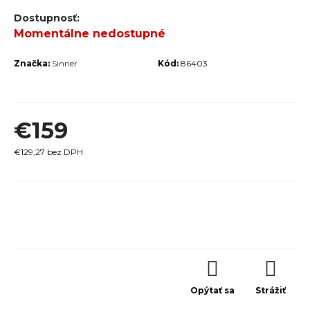
r
Momentálne nedostupné
ú
č
Značka:
Sinner
Kód:
86403
a
m
e
€159
€129,27 bez DPH
Jednotková
TREK
cena:
MARLIN
6 GEN 3
LAVA
2026
€979
Opýtať sa
Strážiť