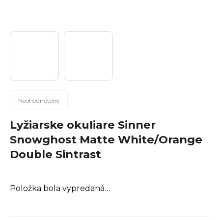
n
á
j
s
ť
?
Priemerné
Neohodnotené
hodnotenie
produktu
Lyžiarske okuliare Sinner
Hľadať
je
Snowghost Matte White/Orange
0,0
Double Sintrast
z
5
hviezdičiek.
O
Položka bola vypredaná…
d
p
o