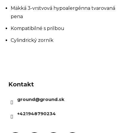
Mäkká 3-vrstvová hypoalergénna tvarovaná
pena
Kompatibilné s prilbou
Cylindrický zorník
Z
á
Kontakt
p
ä
ground
@
ground.sk
t
i
+421948790234
e