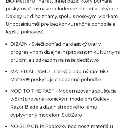
BiO-Matter®* na rastlinnej báze, ktorý pomáha
poskytovať rovnaké celodenné pohodlie, akým je
Oakley už dlho známy, spolu s nosovými vložkami
Unobtainium® pre bezkonkurenčné pohodlie a
lepšiu priľnavosť.
DIZAJN - Svieži pohľad na klasický tvar v
progresívnom dizajne inšpirovanom kultúrnymi
prúdmi a s odkazom na naše dedičstvo
MATERIÁL RÁMU - Ľahký a odolný rám BiO-
Matter® poskytuje celodenné pohodlie
NOD TO THE PAST - Modernizovaná spúšťacia
tyč inšpirovaná ikonickým modelom Oakley
Razor Blade a dizajn stredového rámu
ovplyvnený modelom SubZero
NO-SLIP GRIP: Podložky pod nos z materiálu