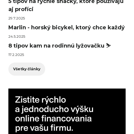
5 tipov na rýchle snacky, ktoré používajú
aj profíci
29.7.2025
Marlin - horský bicykel, ktorý chce každý
24.5.2025
8 tipov kam na rodinnú lyžovačku ⛷️
17.2.2025
Všetky články