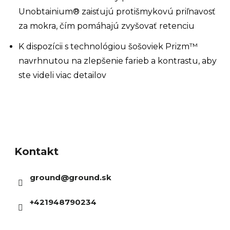
Unobtainium® zaisťujú protišmykovú priľnavosť
za mokra, čím pomáhajú zvyšovať retenciu
K dispozícii s technológiou šošoviek Prizm™
navrhnutou na zlepšenie farieb a kontrastu, aby
ste videli viac detailov
Z
á
Kontakt
p
ä
ground
@
ground.sk
t
i
+421948790234
e