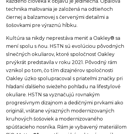
každého človeka k objavu je jedinečná. Opálová
technika maľovania je založená na odtieňoch
čiernej a balzamovej s červenými detailmi a
šošovkami pre výraznú hĺbku.
Kultúra sa nikdy neprestáva meniť a Oakley® sa
mení spolu s ňou. HSTN sú evolúciou pôvodných
slnečných okuliarov, ktoré spoločnosť Oakley
prvýkrát predstavila v roku 2021. Pôvodný rám
vznikol po tom, čo tím dizajnérov spoločnosti
Oakley úzko spolupracoval s priateľmi značky pri
hľadaní ďalšieho sviežeho pohľadu na lifestylové
okuliare. HSTN sa vyznačujú rovnakým
progresívnym dizajnom a dedičnými prvkami ako
originál, vrátane výrazných modernizovaných
kruhových šošoviek a modernizovaného
spúšťacieho nosníka. Rám je vybavený materiálom