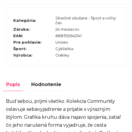
Slnečné okuliare - Šport a voľný
Kategória
:
čas
Záruka
:
24 mesiacov
EAN
:
888392642141
Pre pohlavie
:
Unisex
Šport
:
Cyklistika
Výrobca
:
Oakley
Popis
Hodnotenie
Buď sebou, prijmi všetko. Kolekcia Community
oslavuje sebavyjadrenie a prijatie s výrazným
štýlom. Grafika kruhu dáva najavo spojenia, zatiaľ
čo jeho narušená forma vyjadruje, že cesta