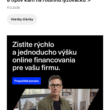
8 tipov kam na rodinnú lyžovačku ⛷️
17.2.2025
Všetky články