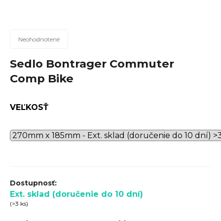
n
á
j
Priemerné
Neohodnotené
hodnotenie
s
produktu
Sedlo Bontrager Commuter
ť
je
Comp Bike
?
0,0
z
5
VEĽKOSŤ
hviezdičiek.
Hľadať
O
d
Ext. sklad (doručenie do 10 dní)
p
(>3 ks)
o