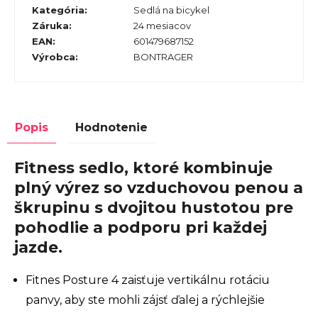
Kategória
:
Sedlá na bicykel
Záruka
:
24 mesiacov
EAN
:
601479687152
Výrobca
:
BONTRAGER
Popis
Hodnotenie
Fitness sedlo, ktoré kombinuje
plný výrez so vzduchovou penou a
škrupinu s dvojitou hustotou pre
pohodlie a podporu pri každej
jazde.
Fitnes Posture 4 zaisťuje vertikálnu rotáciu
panvy, aby ste mohli zájsť ďalej a rýchlejšie