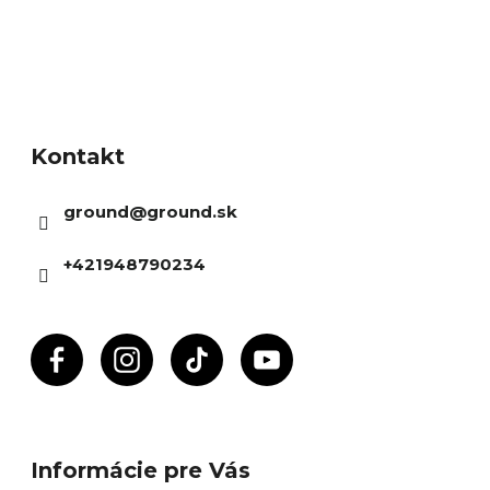
Z
á
Kontakt
p
ä
ground
@
ground.sk
t
i
+421948790234
e
Informácie pre Vás