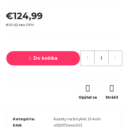
r
€124,99
ú
č
€101,62 bez DPH
a
m
Jednotková
e
cena:
Do košíka
TREK
MARLIN
6 GEN 3
Opýtať sa
Strážiť
LAVA
2026
€979
Kategória
:
Kazety na bicykel, 12-kolo
EAN
:
4550170444303