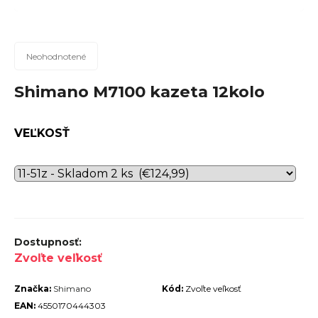
n
á
j
Priemerné
Neohodnotené
hodnotenie
s
produktu
Shimano M7100 kazeta 12kolo
ť
je
?
0,0
VEĽKOSŤ
z
5
hviezdičiek.
Hľadať
O
Zvoľte veľkosť
d
Značka:
Shimano
Kód:
Zvoľte veľkosť
p
EAN:
4550170444303
o