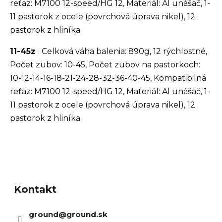
reťaz: M7100 12-speed/HG 12, Materiál: Al unášač, 1-
11 pastorok z ocele (povrchová úprava nikel), 12
pastorok z hliníka
11-45z
:
Celková váha balenia: 890g, 12 rýchlostné,
Počet zubov: 10-45, Počet zubov na pastorkoch:
10-12-14-16-18-21-24-28-32-36-40-45, Kompatibilná
reťaz: M7100 12-speed/HG 12, Materiál: Al unášač, 1-
11 pastorok z ocele (povrchová úprava nikel), 12
pastorok z hliníka
Z
á
Kontakt
p
ä
ground
@
ground.sk
t