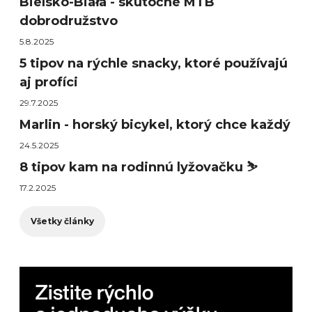
Bielsko-Biała - skutočné MTB
dobrodružstvo
5.8.2025
5 tipov na rýchle snacky, ktoré používajú
aj profíci
29.7.2025
Marlin - horský bicykel, ktorý chce každý
24.5.2025
8 tipov kam na rodinnú lyžovačku ⛷️
17.2.2025
Všetky články