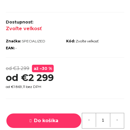
r
ú
č
Zvoľte veľkosť
a
m
Značka:
SPECIALIZED
Kód:
Zvoľte veľkosť
e
EAN:
-
od €3 299
až –30 %
od
€2 299
TREK
od
€1 869,11
bez DPH
MARLIN
6 GEN 3
LAVA
Jednotková
2026
cena:
€979
Do košíka