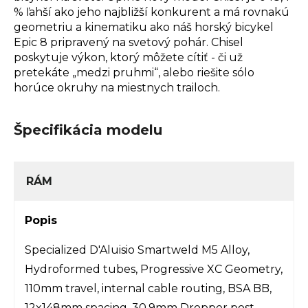
% ľahší ako jeho najbližší konkurent a má rovnakú
geometriu a kinematiku ako náš horský bicykel
Epic 8 pripravený na svetový pohár. Chisel
poskytuje výkon, ktorý môžete cítiť - či už
pretekáte „medzi pruhmi“, alebo riešite sólo
horúce okruhy na miestnych trailoch.
Špecifikácia modelu
RÁM
Popis
Specialized D'Aluisio Smartweld M5 Alloy,
Hydroformed tubes, Progressive XC Geometry,
110mm travel, internal cable routing, BSA BB,
12x148mm spacing, 30.9mm Dropper post