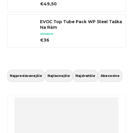
€49,50
n
á
EVOC Top Tube Pack WP Steel Taška
j
Na Rám
s
Skladom
ť
€36
?
R
a
Hľadať
Najpredávanejšie
Najlacnejšie
Najdrahšie
Abecedne
d
e
V
n
ý
O
i
p
d
e
i
p
p
s
o