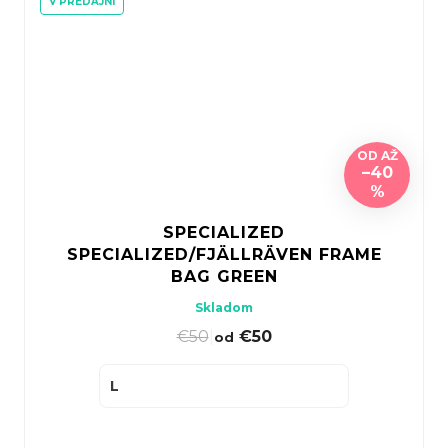
V PREDAJNI
OD
AŽ
–40
%
SPECIALIZED
SPECIALIZED/FJÄLLRÄVEN FRAME
BAG GREEN
Skladom
€50
|
€50
od
L