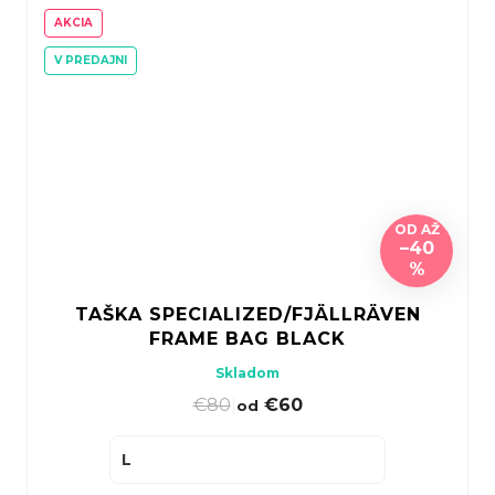
AKCIA
V PREDAJNI
OD
AŽ
–40
%
TAŠKA SPECIALIZED/FJÄLLRÄVEN
FRAME BAG BLACK
Skladom
€80
|
€60
od
L