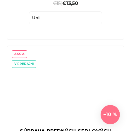
€15
|
€13,50
Uni
AKCIA
V PREDAJNI
–10 %