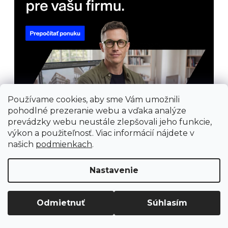
Používame cookies, aby sme Vám umožnili
pohodlné prezeranie webu a vďaka analýze
prevádzky webu neustále zlepšovali jeho funkcie,
výkon a použiteľnosť. Viac informácií nájdete v
našich
podmienkach
.
Nastavenie
Prijímame online platby
Odmietnuť
Súhlasím