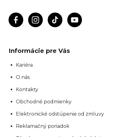
v
k
y
v
ý
p
Informácie pre Vás
i
s
Kariéra
u
O nás
Kontakty
Obchodné podmienky
Elektronické odstúpenie od zmluvy
Reklamačný poriadok