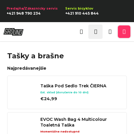
K
Prejsť
na
o
Späť
Späť
+421 948 790 234
+421 910 445 844
obsah
š
í
Prihlásenie
Č
k
Hľadať
Nákupn
Me
o
p
košík
Tašky a brašne
o
t
Najpredávanejšie
r
e
Taška Pod Sedlo Trek ČIERNA
b
Ext. sklad (doručenie do 10 dní)
u
€24,99
j
e
EVOC Wash Bag 4 Multicolour
t
Toaletná Taška
e
Momentálne nedostupné