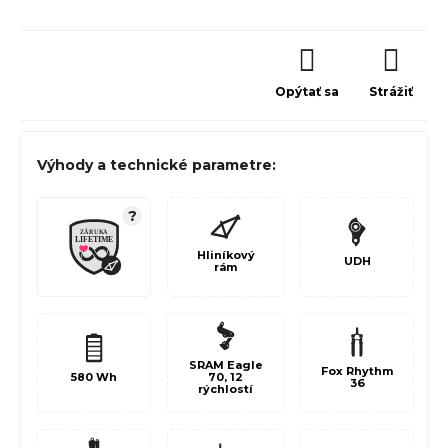
Opýtať sa
Strážiť
Výhody a technické parametre:
?
Hliníkový
UDH
rám
SRAM Eagle
Fox Rhythm
580
Wh
70, 12
36
rýchlostí