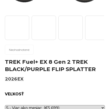
n
á
j
s
ť
?
Priemerné
Neohodnotené
hodnotenie
produktu
TREK Fuel+ EX 8 Gen 2 TREK
Hľadať
je
BLACK/PURPLE FLIP SPLATTER
0,0
z
2026
EX
5
hviezdičiek.
O
d
VEĽKOSŤ
p
o