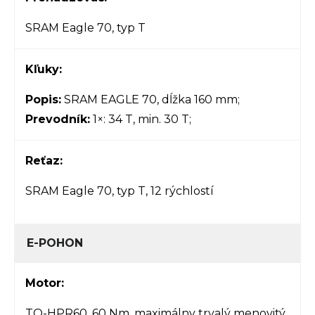
SRAM Eagle 70, typ T
Kľuky:
Popis:
SRAM EAGLE 70, dĺžka 160 mm;
Prevodník:
1×: 34 T, min. 30 T;
Reťaz:
SRAM Eagle 70, typ T, 12 rýchlostí
E-POHON
Motor:
TQ-HPR60, 60 Nm, maximálny trvalý menovitý