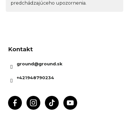
predchádzajúceho upozornenia.
Z
á
Kontakt
p
ä
ground
@
ground.sk
t
i
+421948790234
e