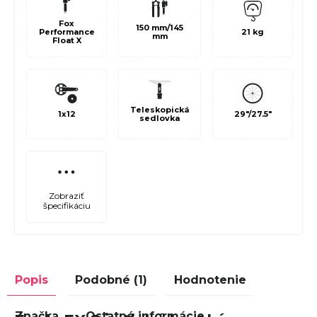
Fox
150 mm/145
21 kg
Performance
mm
Float X
Teleskopická
1x12
29"/27.5"
sedlovka
Zobraziť
špecifikáciu
Popis
Podobné (1)
Hodnotenie
Značka
Ostatné informácie