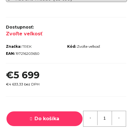
r
ú
č
a
Zvoľte veľkosť
m
Značka:
TREK
Kód:
Zvoľte veľkosť
e
EAN:
197216203650
€5 699
PECIALIZED
€4 633,33 bez DPH
IRRUS X 3.0
GLOSS
CYPRESS /
OOL GREY
Jednotková
EFLECTIVE
cena:
2025
Do košíka
€600
€899
vodne: