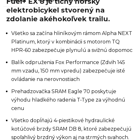
Fuel+ EX 8 je tichý horský
elektrobicykel stvorený na
zdolanie akéhokoľvek trailu.
Všetko sa začína hliníkovým rámom Alpha NEXT
Platinum, ktorý v kombinácii s motorom TQ
HPR-60 ​​zabezpečuje plynulú a svižnú dopomoc
Balík odpruženia Fox Performance (Zdvih 145
mm vzadu, 150 mm vpredu) zabezpečuje isté
ovládanie na nerovnostiach
Prehadzovačka SRAM Eagle 70 poskytuje
výhodu hladkého radenia T-Type za výhodnú
cenu
Všetko dopĺňajú 4-piestikové hydraulické
kotúčové brzdy SRAM DB 8, ktoré zabezpečujú
spoľahlivý brzdný výkon aj na strmých svahoch.