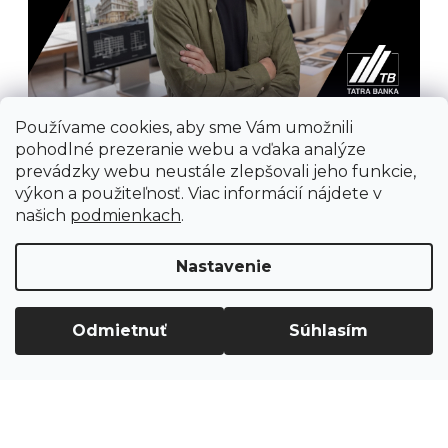
Používame cookies, aby sme Vám umožnili
pohodlné prezeranie webu a vďaka analýze
prevádzky webu neustále zlepšovali jeho funkcie,
výkon a použiteľnosť. Viac informácií nájdete v
našich
podmienkach
.
Prijímame online platby
Nastavenie
Odmietnuť
Súhlasím
Vytvoril Shoptet
Copyright 2026
Ground Cycling Store
. Všetky
práva vyhradené.