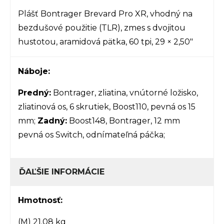
Plášť Bontrager Brevard Pro XR, vhodný na
bezdušové použitie (TLR), zmes s dvojitou
hustotou, aramidová pätka, 60 tpi, 29 × 2,50"
Náboje:
Predný:
Bontrager, zliatina, vnútorné ložisko,
zliatinová os, 6 skrutiek, Boost110, pevná os 15
mm;
Zadný:
Boost148, Bontrager, 12 mm
pevná os Switch, odnímateľná páčka;
ĎAĽŠIE INFORMÁCIE
Hmotnosť:
(M) 21.08 kg