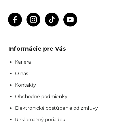
e
p
r
v
k
y
Informácie pre Vás
v
ý
Kariéra
p
O nás
i
s
Kontakty
u
Obchodné podmienky
Elektronické odstúpenie od zmluvy
Reklamačný poriadok