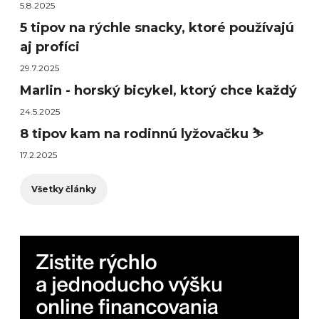
5.8.2025
5 tipov na rýchle snacky, ktoré používajú
aj profíci
29.7.2025
Marlin - horský bicykel, ktorý chce každý
24.5.2025
8 tipov kam na rodinnú lyžovačku ⛷️
17.2.2025
Všetky články