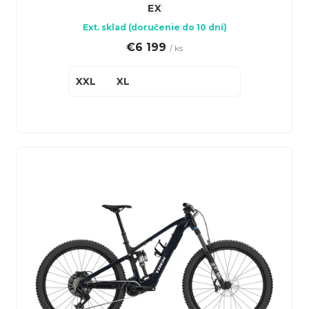
v
o
EX
v
Ext. sklad (doručenie do 10 dní)
€6 199
/ ks
XXL
XL