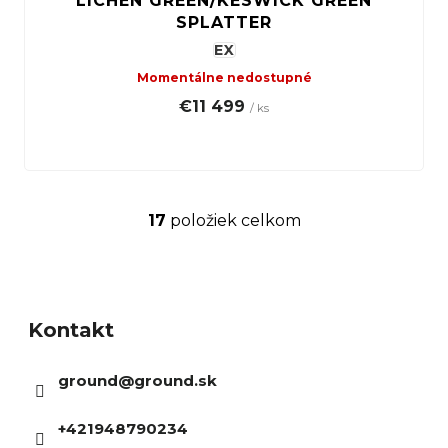
LICHEN GREEN/KESWICK GREEN
SPLATTER
EX
Momentálne nedostupné
€11 499
/ ks
17
položiek celkom
O
v
Z
l
á
á
Kontakt
p
d
ä
a
ground
@
ground.sk
t
c
i
i
+421948790234
e