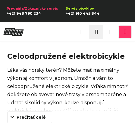
K
Prejsť
na
o
Späť
Späť
+421 948 790 234
+421 910 445 844
obsah
š
í
Prihlásenie
Č
k
Hľadať
Nákupn
Me
o
p
košík
Celoodpružené elektrobicykle
o
t
Láka vás horský terén? Môžete mať maximálny
r
výkon aj komfort v jednom. Umožnia vám to
e
celoodpružené elektrické bicykle. Vďaka nim totiž
b
dokážete objavovať nové trasy v drsnom teréne a
u
udržať si solídny výkon, keďže disponujú
j
elektrickým pohonom. Off-road e-bike spájajú
e
Prečítať celé
výhody celoodpruženého rámu, ktorý pohlcuje
t
nárazy a zaisťuje hladkú jazdu aj v náročných
e