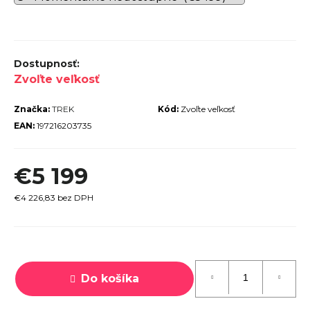
r
ú
č
a
Zvoľte veľkosť
m
Značka:
TREK
Kód:
Zvoľte veľkosť
e
EAN:
197216203735
€5 199
€4 226,83 bez DPH
TREK
ROCALIBER
 FURY RED
Jednotková
cena:
€1 449
Do košíka