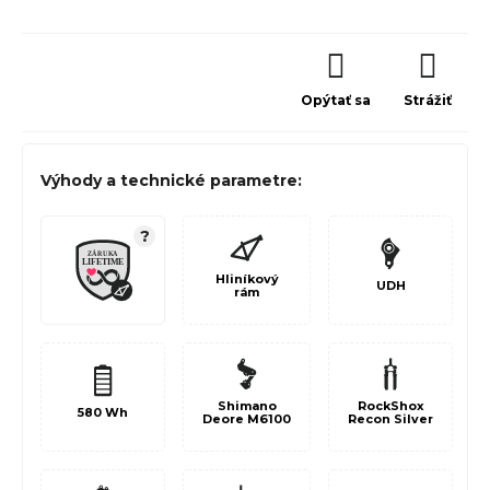
Opýtať sa
Strážiť
Výhody a technické parametre:
?
Hliníkový
UDH
rám
Shimano
RockShox
580
Wh
Deore M6100
Recon Silver