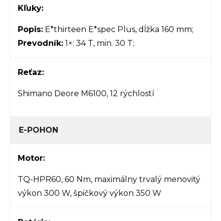
Kľuky:
Popis:
E*thirteen E*spec Plus, dĺžka 160 mm;
Prevodník:
1×: 34 T, min. 30 T;
Reťaz:
Shimano Deore M6100, 12 rýchlostí
E-POHON
Motor:
TQ-HPR60, 60 Nm, maximálny trvalý menovitý
výkon 300 W, špičkový výkon 350 W