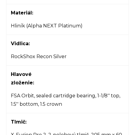
Materiál:
Hliník (Alpha NEXT Platinum)
Vidlica:
RockShox Recon Silver
Hlavové
zloženie:
FSA Orbit, sealed cartridge bearing, 1-1/8'' top,
1.5'' bottom, 1.5 crown
Tlmič:
X-Fusion Pro 2, 2-polohový tlmič, 205 mm x 60