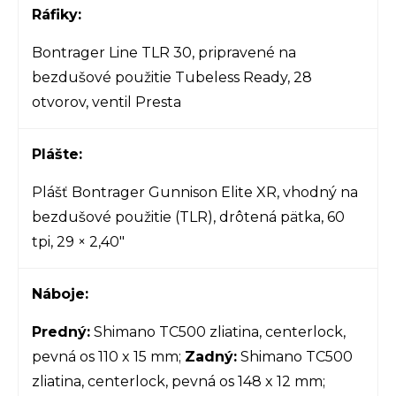
Ráfiky:
Bontrager Line TLR 30, pripravené na
bezdušové použitie Tubeless Ready, 28
otvorov, ventil Presta
Plášte:
Plášť Bontrager Gunnison Elite XR, vhodný na
bezdušové použitie (TLR), drôtená pätka, 60
tpi, 29 × 2,40"
Náboje:
Predný:
Shimano TC500 zliatina, centerlock,
pevná os 110 x 15 mm;
Zadný:
Shimano TC500
zliatina, centerlock, pevná os 148 x 12 mm;