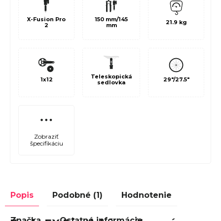
150 mm/145
X-Fusion Pro
21.9 kg
mm
2
Teleskopická
1x12
29"/27.5"
sedlovka
Zobraziť
špecifikáciu
Popis
Podobné (1)
Hodnotenie
Značka
Ostatné informácie