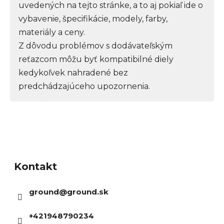
uvedených na tejto stránke, a to aj pokiaľ ide o
vybavenie, špecifikácie, modely, farby,
materiály a ceny.
Z dôvodu problémov s dodávateľským
reťazcom môžu byť kompatibilné diely
kedykoľvek nahradené bez
predchádzajúceho upozornenia.
Z
á
Kontakt
p
ä
ground
@
ground.sk
t
i
+421948790234
e