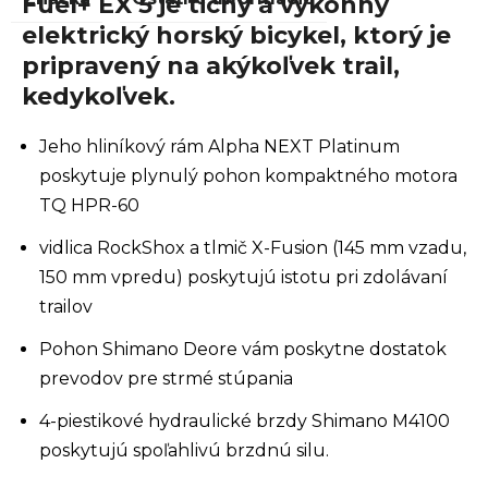
Fuel+ EX 5 je tichý a výkonný
elektrický horský bicykel, ktorý je
pripravený na akýkoľvek trail,
kedykoľvek.
Jeho hliníkový rám Alpha NEXT Platinum
poskytuje plynulý pohon kompaktného motora
TQ HPR-60
vidlica RockShox a tlmič X-Fusion (145 mm vzadu,
150 mm vpredu) poskytujú istotu pri zdolávaní
trailov
Pohon Shimano Deore vám poskytne dostatok
prevodov pre strmé stúpania
4-piestikové hydraulické brzdy Shimano M4100
poskytujú spoľahlivú brzdnú silu.