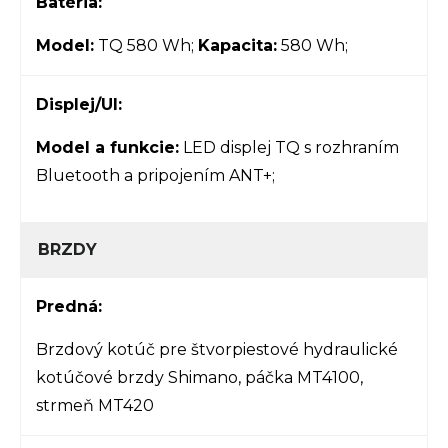
Batéria:
Model:
TQ 580 Wh;
Kapacita:
580 Wh;
Displej/UI:
Model a funkcie:
LED displej TQ s rozhraním
Bluetooth a pripojením ANT+;
BRZDY
Predná:
Brzdový kotúč pre štvorpiestové hydraulické
kotúčové brzdy Shimano, páčka MT4100,
strmeň MT420