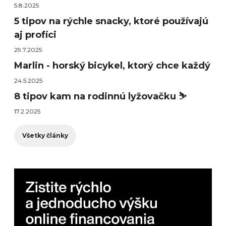
5.8.2025
5 tipov na rýchle snacky, ktoré používajú
aj profíci
29.7.2025
Marlin - horský bicykel, ktorý chce každý
24.5.2025
8 tipov kam na rodinnú lyžovačku ⛷️
17.2.2025
Všetky články