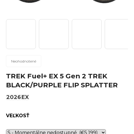
n
á
j
s
ť
?
Priemerné
Neohodnotené
hodnotenie
produktu
TREK Fuel+ EX 5 Gen 2 TREK
Hľadať
je
BLACK/PURPLE FLIP SPLATTER
0,0
z
2026
EX
5
hviezdičiek.
O
d
VEĽKOSŤ
p
o