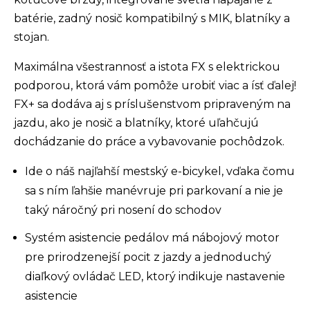
batérie, zadný nosič kompatibilný s MIK, blatníky a
stojan.
Maximálna všestrannosť a istota FX s elektrickou
podporou, ktorá vám pomôže urobiť viac a ísť ďalej!
FX+ sa dodáva aj s príslušenstvom pripraveným na
jazdu, ako je nosič a blatníky, ktoré uľahčujú
dochádzanie do práce a vybavovanie pochôdzok.
Ide o náš najľahší mestský e-bicykel, vďaka čomu
sa s ním ľahšie manévruje pri parkovaní a nie je
taký náročný pri nosení do schodov
Systém asistencie pedálov má nábojový motor
pre prirodzenejší pocit z jazdy a jednoduchý
diaľkový ovládač LED, ktorý indikuje nastavenie
asistencie