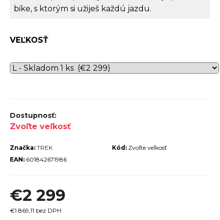
bike, s ktorým si užiješ každú jazdu.
r
ú
č
VEĽKOSŤ
a
m
e
Zvoľte veľkosť
PECIALIZED
IRRUS X 3.0
Značka:
TREK
Kód:
Zvoľte veľkosť
GLOSS
EAN:
601842671986
CYPRESS /
OOL GREY
EFLECTIVE
€2 299
2025
€600
€1 869,11 bez DPH
€899
vodne: