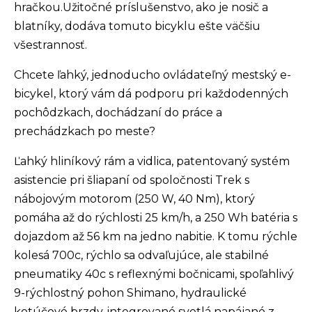
hračkou.Užitočné príslušenstvo, ako je nosič a
blatníky, dodáva tomuto bicyklu ešte väčšiu
všestrannosť.
Chcete ľahký, jednoducho ovládateľný mestský e-
bicykel, ktorý vám dá podporu pri každodenných
pochôdzkach, dochádzaní do práce a
prechádzkach po meste?
Ľahký hliníkový rám a vidlica, patentovaný systém
asistencie pri šliapaní od spoločnosti Trek s
nábojovým motorom (250 W, 40 Nm), ktorý
pomáha až do rýchlosti 25 km/h, a 250 Wh batéria s
dojazdom až 56 km na jedno nabitie. K tomu rýchle
kolesá 700c, rýchlo sa odvaľujúce, ale stabilné
pneumatiky 40c s reflexnými bočnicami, spoľahlivý
9-rýchlostný pohon Shimano, hydraulické
kotúčové brzdy, integrované svetlá napájané z