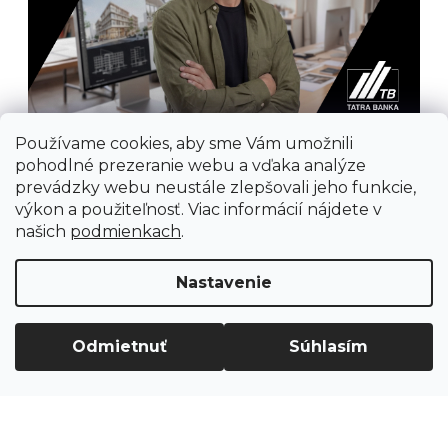
Používame cookies, aby sme Vám umožnili
pohodlné prezeranie webu a vďaka analýze
prevádzky webu neustále zlepšovali jeho funkcie,
výkon a použiteľnosť. Viac informácií nájdete v
našich
podmienkach
.
Prijímame online platby
Nastavenie
Odmietnuť
Súhlasím
Vytvoril Shoptet
Copyright 2026
Ground Cycling Store
. Všetky
práva vyhradené.