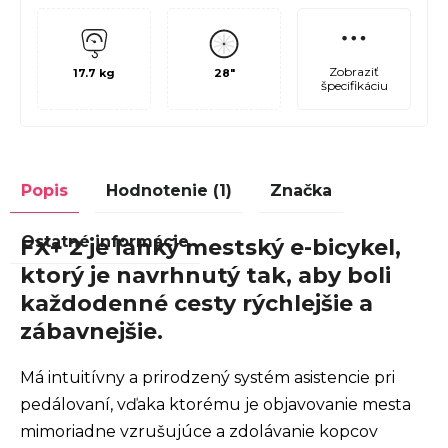
Zobraziť
17.7 kg
28"
špecifikáciu
Popis
Hodnotenie (1)
Značka
Ostatné informácie
FX+ 2 je ľahký mestský e-bicykel,
ktorý je navrhnutý tak, aby boli
každodenné cesty rýchlejšie a
zábavnejšie.
Má intuitívny a prirodzený systém asistencie pri
pedálovaní, vďaka ktorému je objavovanie mesta
mimoriadne vzrušujúce a zdolávanie kopcov