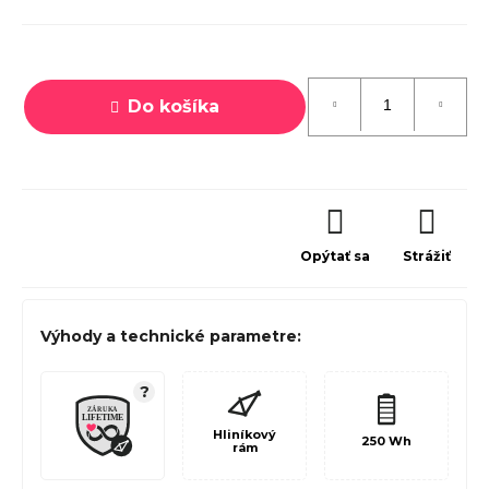
Jednotková
cena:
Do košíka
Opýtať sa
Strážiť
Výhody a technické parametre:
?
Hliníkový
250 Wh
rám