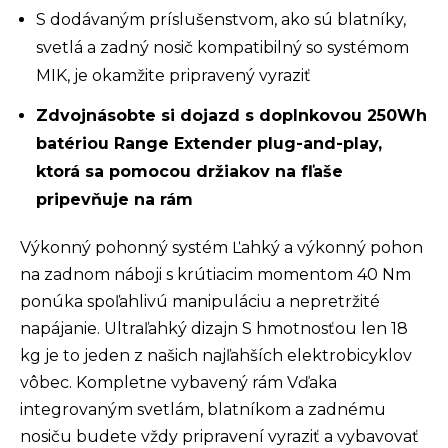
S dodávaným príslušenstvom, ako sú blatníky,
svetlá a zadný nosič kompatibilný so systémom
MIK, je okamžite pripravený vyraziť
Zdvojnásobte si dojazd s doplnkovou 250Wh
batériou Range Extender plug-and-play,
ktorá sa pomocou držiakov na fľaše
pripevňuje na rám
Výkonný pohonný systém Ľahký a výkonný pohon
na zadnom náboji s krútiacim momentom 40 Nm
ponúka spoľahlivú manipuláciu a nepretržité
napájanie. Ultraľahký dizajn S hmotnosťou len 18
kg je to jeden z našich najľahších elektrobicyklov
vôbec. Kompletne vybavený rám Vďaka
integrovaným svetlám, blatníkom a zadnému
nosiču budete vždy pripravení vyraziť a vybavovať