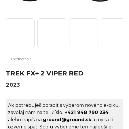
n
á
j
s
ť
?
Priemerné
1 hodnotenie
hodnotenie
produktu
TREK FX+ 2 VIPER RED
Hľadať
je
5,0
2023
z
5
hviezdičiek.
O
Ak potrebuješ poradiť s výberom nového e-biku,
d
zavolaj nám na tel. číslo
+421 948 790 234
p
alebo napíš na
ground@ground.sk
a my sa ti
ozveme späť. Spolu vyberieme ten najlepší e-
o