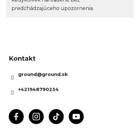
predchádzajúceho upozornenia.
Z
á
Kontakt
p
ä
ground
@
ground.sk
t
i
+421948790234
e