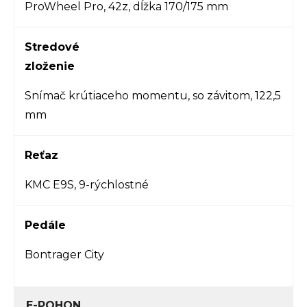
ProWheel Pro, 42z, dĺžka 170/175 mm
Stredové
zloženie
Snímač krútiaceho momentu, so závitom, 122,5
mm
Reťaz
KMC E9S, 9-rýchlostné
Pedále
Bontrager City
E-POHON