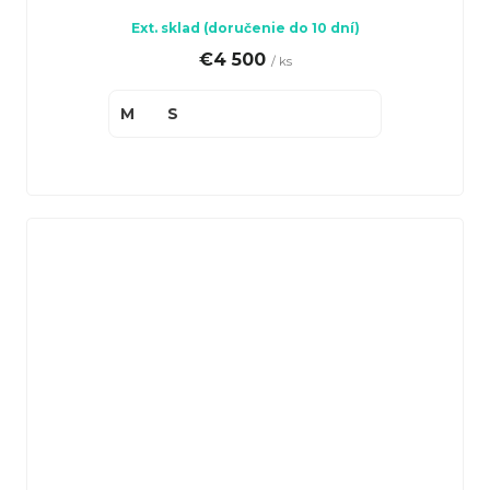
Ext. sklad (doručenie do 10 dní)
€4 500
/ ks
M
S