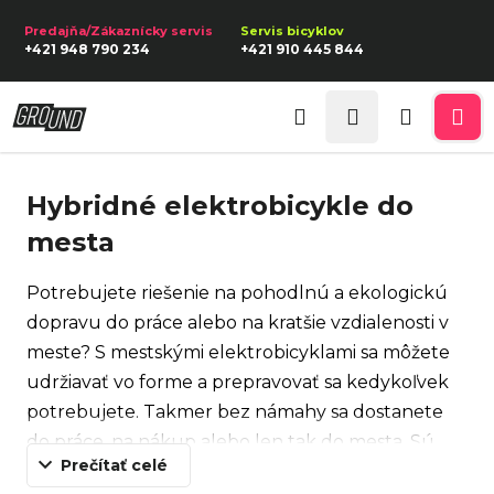
K
Prejsť
na
o
Späť
Späť
+421 948 790 234
+421 910 445 844
obsah
š
í
Prihlásenie
Č
k
Hľadať
Nákupn
Me
o
p
košík
Hybridné elektrobicykle do
o
mesta
t
r
Potrebujete riešenie na pohodlnú a ekologickú
e
dopravu do práce alebo na kratšie vzdialenosti v
b
meste? S mestskými elektrobicyklami sa môžete
u
udržiavať vo forme a prepravovať sa kedykoľvek
j
potrebujete. Takmer bez námahy sa dostanete
e
do práce, na nákup alebo len tak do mesta. Sú
t
Prečítať celé
vhodné na každodenné použitie.
e