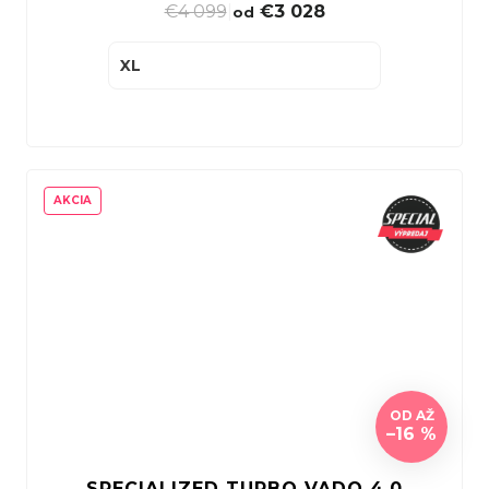
€4 099
|
€3 028
od
XL
AKCIA
OD
AŽ
–16 %
SPECIALIZED TURBO VADO 4.0