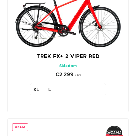
TREK FX+ 2 VIPER RED
Skladom
€2 299
/ ks
XL
L
AKCIA