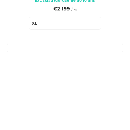
Ext. sklad (doručenie do 10 dní)
€2 199
/ ks
XL