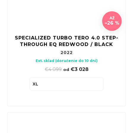
AŽ
–26 %
SPECIALIZED TURBO TERO 4.0 STEP-
THROUGH EQ REDWOOD / BLACK
2022
Ext. sklad (doručenie do 10 dní)
€4 099
|
€3 028
od
XL