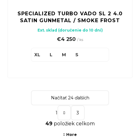
SPECIALIZED TURBO VADO SL 2 4.0
SATIN GUNMETAL / SMOKE FROST
Ext. sklad (doručenie do 10 dní)
€4 250
/ ks
XL
L
M
S
Načítať 24 ďalších
S
1
3
t
O
49
položiek celkom
r
v
á
Hore
l