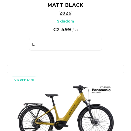
o
t
MATT BLACK
potreby.
v
o
2026
v
Skladom
€2 499
/ ks
L
V PREDAJNI