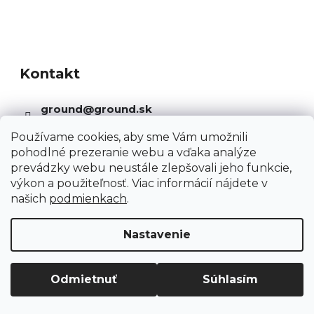
n
á
k
d
Z
o
a
á
v
c
Kontakt
p
a
i
ä
n
ground
@
ground.sk
e
t
i
p
i
Používame cookies, aby sme Vám umožnili
e
+421948790234
r
e
pohodlné prezeranie webu a vďaka analýze
prevádzky webu neustále zlepšovali jeho funkcie,
v
výkon a použiteľnosť. Viac informácií nájdete v
k
našich
podmienkach
.
y
v
Nastavenie
ý
p
Informácie pre Vás
Odmietnuť
Súhlasím
i
s
Kariéra