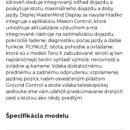
zároveň sleduje integrovaný odhad dojazdu a
poskytuje istotu maximálneho dojazdu a doby
jazdy. Displej MasterMind Display sa navyše hladko
integruje s aplikáciou Mission Control, ktorá
umožňuje aktualizácie vzduchom a má
integrované nástroje na optimalizáciu dojazdu,
pokročilé ladenie; diagnostiku počas jazdy a ďalšie
funkcie. PLYNULÉ: Istota, pohodlie a ovládanie;
ktoré sú v modeli Tero X zabudované; skrotí aj ten
najnáročnejší terén; vyhladí výmole; nerovnosti a
zvládne aj kamene. Vďaka dostatočnému
prednému a zadnému odpruženiu; vzpriamenej
jazdnej pozícii, našim osvedčeným plášťom
Ground Control a istote vďaka teleskopickej
sedlovke sme vám uľahčili preskúmavanie drsných
ciest s istotou ako nikdy predtým.
Špecifikácia modelu