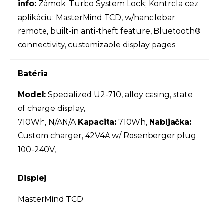
info:
Zámok: Turbo System Lock; Kontrola cez
aplikáciu: MasterMind TCD, w/handlebar
remote, built-in anti-theft feature, Bluetooth®
connectivity, customizable display pages
Batéria
Model:
Specialized U2-710, alloy casing, state
of charge display,
710Wh, N/AN/A
Kapacita:
710Wh,
Nabíjačka:
Custom charger, 42V4A w/ Rosenberger plug,
100-240V,
Displej
MasterMind TCD