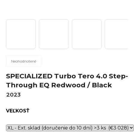
n
á
j
s
ť
?
Priemerné
Neohodnotené
hodnotenie
produktu
SPECIALIZED Turbo Tero 4.0 Step-
Hľadať
je
Through EQ Redwood / Black
0,0
z
2023
5
hviezdičiek.
O
VEĽKOSŤ
d
p
o