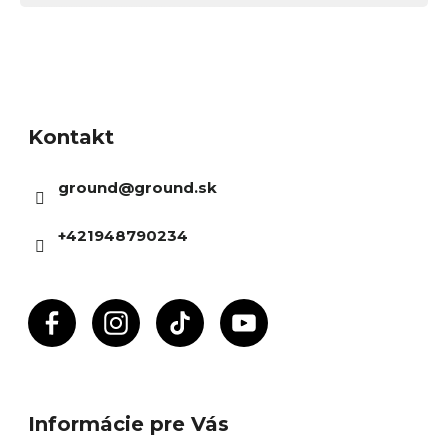
Z
á
Kontakt
p
ä
ground
@
ground.sk
t
i
+421948790234
e
Informácie pre Vás