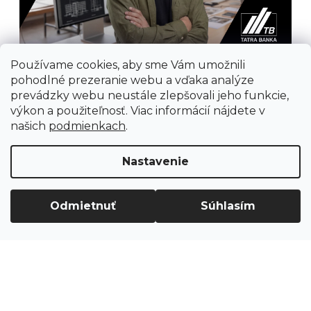
Používame cookies, aby sme Vám umožnili
pohodlné prezeranie webu a vďaka analýze
prevádzky webu neustále zlepšovali jeho funkcie,
výkon a použiteľnosť. Viac informácií nájdete v
našich
podmienkach
.
Prijímame online platby
Nastavenie
Odmietnuť
Súhlasím
Vytvoril Shoptet
Copyright 2026
Ground Cycling Store
. Všetky
práva vyhradené.
Upraviť nastavenie cookies