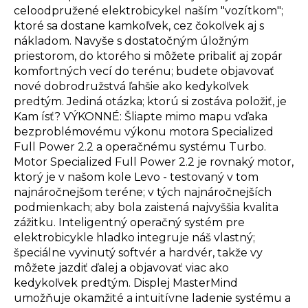
celoodpružené elektrobicykel naším "vozítkom";
ktoré sa dostane kamkoľvek, cez čokoľvek aj s
nákladom. Navyše s dostatočným úložným
priestorom, do ktorého si môžete pribaliť aj zopár
komfortných vecí do terénu; budete objavovať
nové dobrodružstvá ľahšie ako kedykoľvek
predtým. Jediná otázka; ktorú si zostáva položiť, je
Kam ísť? VÝKONNÉ: Šliapte mimo mapu vďaka
bezproblémovému výkonu motora Specialized
Full Power 2.2 a operačnému systému Turbo.
Motor Specialized Full Power 2.2 je rovnaký motor,
ktorý je v našom kole Levo - testovaný v tom
najnáročnejšom teréne; v tých najnáročnejších
podmienkach; aby bola zaistená najvyššia kvalita
zážitku. Inteligentný operačný systém pre
elektrobicykle hladko integruje náš vlastný;
špeciálne vyvinutý softvér a hardvér, takže vy
môžete jazdiť ďalej a objavovať viac ako
kedykoľvek predtým. Displej MasterMind
umožňuje okamžité a intuitívne ladenie systému a