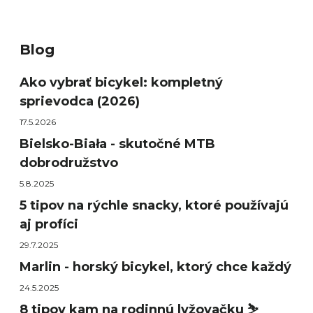
Blog
Ako vybrať bicykel: kompletný
sprievodca (2026)
17.5.2026
Bielsko-Biała - skutočné MTB
dobrodružstvo
5.8.2025
5 tipov na rýchle snacky, ktoré používajú
aj profíci
29.7.2025
Marlin - horský bicykel, ktorý chce každý
24.5.2025
8 tipov kam na rodinnú lyžovačku ⛷️