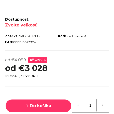
r
ú
č
Zvoľte veľkosť
a
m
Značka:
SPECIALIZED
Kód:
Zvoľte veľkosť
e
EAN:
888818893324
od €4 099
až –26 %
od
€3 028
PECIALIZED
IRRUS X 3.0
od
€2 461,79
bez DPH
GLOSS
CYPRESS /
OOL GREY
EFLECTIVE
Jednotková
2025
cena:
Do košíka
€600
€899
vodne: