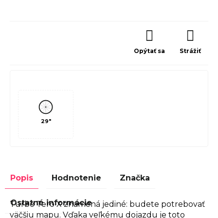
Opýtať sa
Strážiť
29"
Popis
Hodnotenie
Značka
Ostatné informácie
Turbo Tero X znamená jediné: budete potrebovať
väčšiu mapu. Vďaka veľkému dojazdu je toto