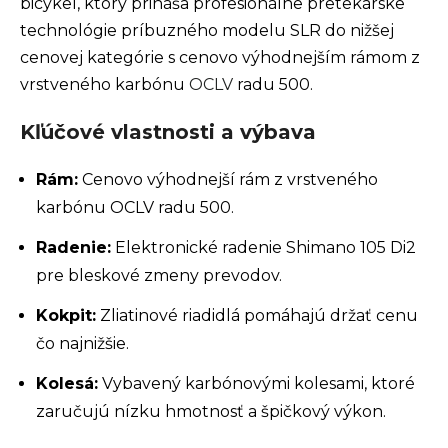
bicykel, ktorý prináša profesionálne pretekárske
technológie príbuzného modelu SLR do nižšej
cenovej kategórie s cenovo výhodnejším rámom z
vrstveného karbónu
OCLV
radu 500.
Kľúčové vlastnosti a výbava
Rám:
Cenovo výhodnejší rám z vrstveného
karbónu OCLV radu 500.
Radenie:
Elektronické radenie Shimano 105 Di2
pre bleskové zmeny prevodov.
Kokpit:
Zliatinové riadidlá pomáhajú držať cenu
čo najnižšie.
Kolesá:
Vybavený karbónovými kolesami, ktoré
zaručujú nízku hmotnosť a špičkový výkon.