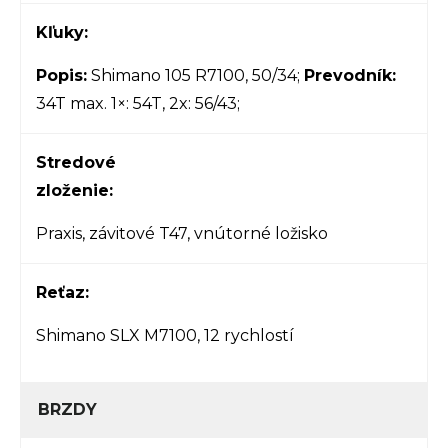
Kľuky:
Popis:
Shimano 105 R7100, 50/34;
Prevodník:
34T max. 1×: 54T, 2x: 56/43;
Stredové
zloženie:
Praxis, závitové T47, vnútorné ložisko
Reťaz:
Shimano SLX M7100, 12 rychlostí
BRZDY