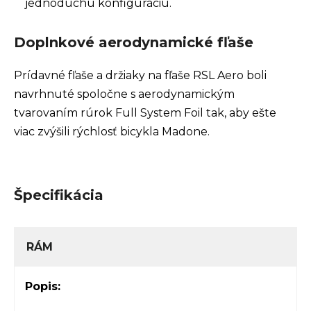
jednoduchú konfiguráciu.
Doplnkové aerodynamické fľaše
Prídavné fľaše a držiaky na fľaše RSL Aero boli
navrhnuté spoločne s aerodynamickým
tvarovaním rúrok Full System Foil tak, aby ešte
viac zvýšili rýchlosť bicykla Madone.
Špecifikácia
RÁM
Popis: