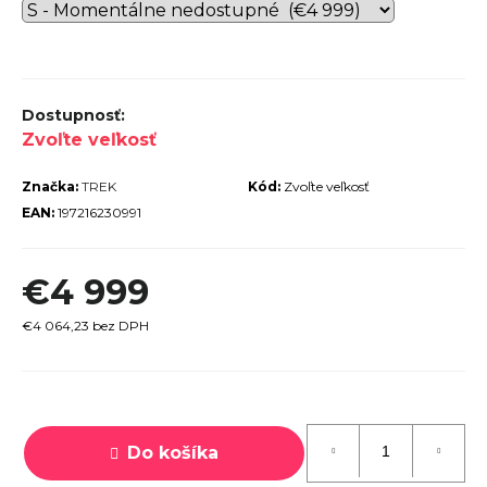
r
ú
č
a
Zvoľte veľkosť
m
e
Značka:
TREK
Kód:
Zvoľte veľkosť
EAN:
197216230991
€4 999
PECIALIZED
IRRUS X 3.0
€4 064,23 bez DPH
GLOSS
CYPRESS /
OOL GREY
EFLECTIVE
Jednotková
2025
cena:
€600
Do košíka
€899
vodne: