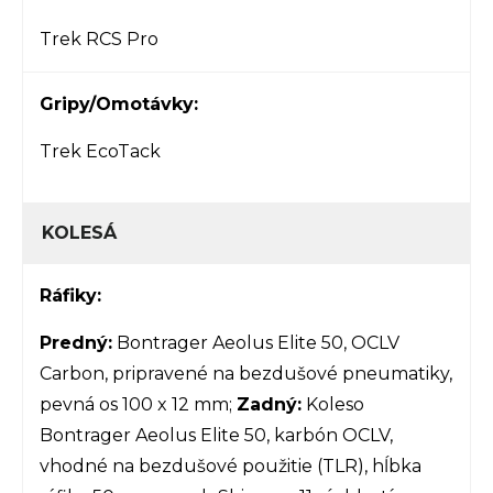
Trek RCS Pro
Gripy/Omotávky:
Trek EcoTack
KOLESÁ
Ráfiky:
Predný:
Bontrager Aeolus Elite 50, OCLV
Carbon, pripravené na bezdušové pneumatiky,
pevná os 100 x 12 mm;
Zadný:
Koleso
Bontrager Aeolus Elite 50, karbón OCLV,
vhodné na bezdušové použitie (TLR), hĺbka