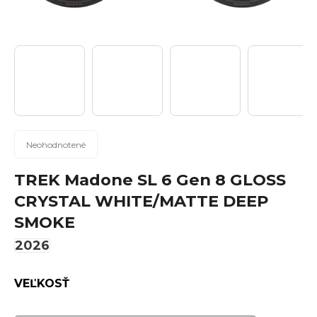
n
á
j
s
ť
?
Priemerné
Neohodnotené
hodnotenie
produktu
TREK Madone SL 6 Gen 8 GLOSS
Hľadať
je
CRYSTAL WHITE/MATTE DEEP
0,0
SMOKE
z
5
2026
hviezdičiek.
O
d
VEĽKOSŤ
p
o