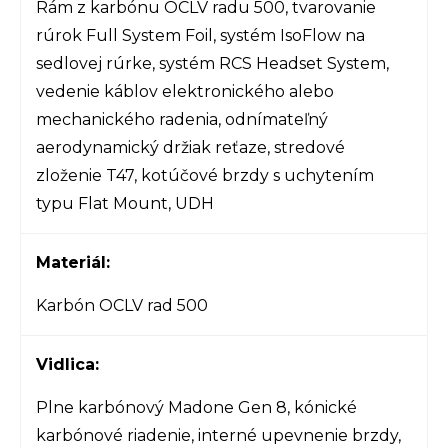
Rám z karbónu OCLV radu 500, tvarovanie
rúrok Full System Foil, systém IsoFlow na
sedlovej rúrke, systém RCS Headset System,
vedenie káblov elektronického alebo
mechanického radenia, odnímateľný
aerodynamický držiak reťaze, stredové
zloženie T47, kotúčové brzdy s uchytením
typu Flat Mount, UDH
Materiál:
Karbón OCLV rad 500
Vidlica:
Plne karbónový Madone Gen 8, kónické
karbónové riadenie, interné upevnenie brzdy,