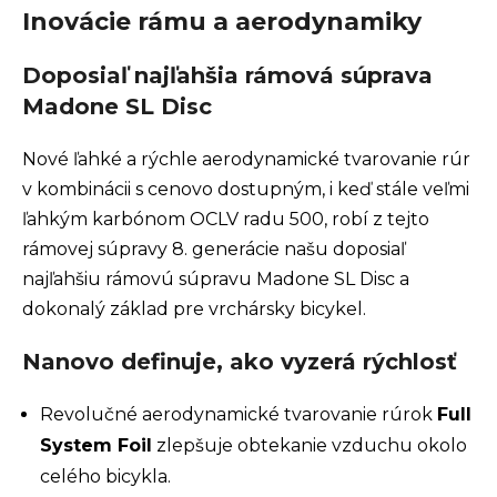
Inovácie rámu a aerodynamiky
Doposiaľ najľahšia rámová súprava
Madone SL Disc
Nové ľahké a rýchle aerodynamické tvarovanie rúr
v kombinácii s cenovo dostupným, i keď stále veľmi
ľahkým karbónom OCLV radu 500, robí z tejto
rámovej súpravy 8. generácie našu doposiaľ
najľahšiu rámovú súpravu Madone SL Disc a
dokonalý základ pre vrchársky bicykel.
Nanovo definuje, ako vyzerá rýchlosť
Revolučné aerodynamické tvarovanie rúrok
Full
System Foil
zlepšuje obtekanie vzduchu okolo
celého bicykla.