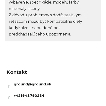
vybavenie, špecifikácie, modely, farby,
materiály a ceny.
Z dôvodu problémov s dodávateľským
reťazcom môžu byť kompatibilné diely
kedykoľvek nahradené bez
predchádzajúceho upozornenia.
Z
á
Kontakt
p
ä
ground
@
ground.sk
t
i
+421948790234
e