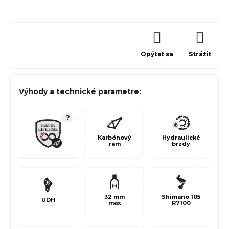
Opýtať sa
Strážiť
Výhody a technické parametre:
?
Karbónový
Hydraulické
rám
brzdy
32 mm
Shimano 105
UDH
max
R7100