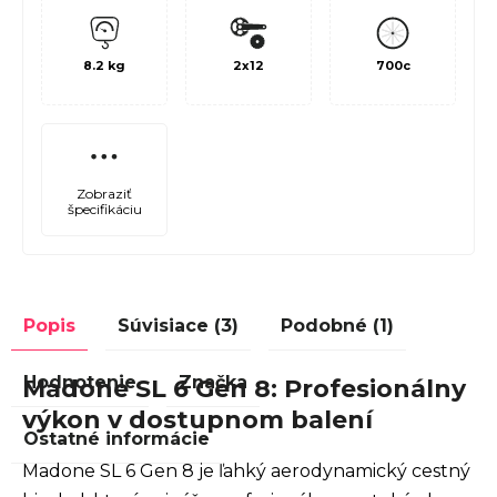
8.2 kg
2x12
700c
Zobraziť
špecifikáciu
Popis
Súvisiace (3)
Podobné (1)
Hodnotenie
Značka
Madone SL 6 Gen 8: Profesionálny
výkon v dostupnom balení
Ostatné informácie
Madone SL 6 Gen 8 je ľahký aerodynamický cestný