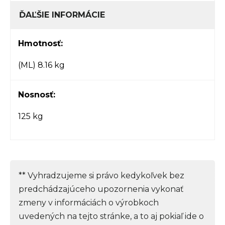
ĎAĽŠIE INFORMÁCIE
Hmotnosť:
(ML) 8.16 kg
Nosnosť:
125 kg
** Vyhradzujeme si právo kedykoľvek bez
predchádzajúceho upozornenia vykonať
zmeny v informáciách o výrobkoch
uvedených na tejto stránke, a to aj pokiaľ ide o