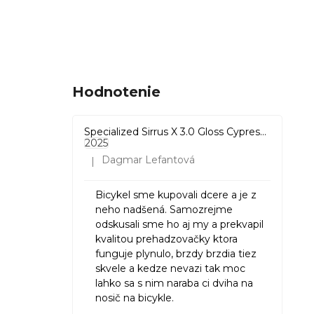
biela
15
ružová
2
fialová
5
Hodnotenie
hnedá
1
Specialized Sirrus X 3.0 Gloss Cypress / Cool Grey Reflective
2025
levanduľová
2
Dagmar Lefantová
|
Hodnotenie produktu je 5 z 5 hviezdičiek.
krémová
3
Bicykel sme kupovali dcere a je z
neho nadšená. Samozrejme
odskusali sme ho aj my a prekvapil
Multi
1
kvalitou prehadzovačky ktora
funguje plynulo, brzdy brzdia tiez
skvele a kedze nevazi tak moc
lahko sa s nim naraba ci dviha na
nosič na bicykle.