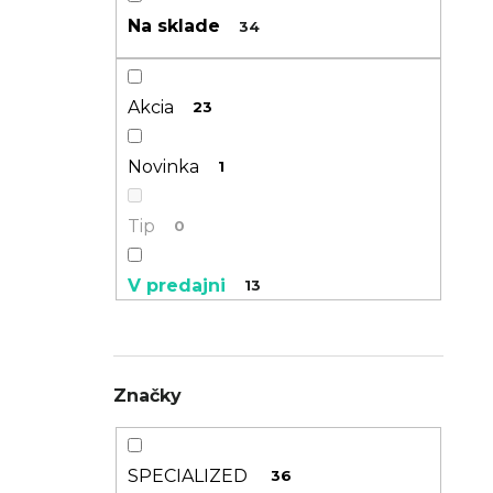
n
Na sklade
34
TREK PROCALIBER 8 FURY RED
e
€1 449
l
Akcia
23
Novinka
1
Tip
0
V predajni
13
GFEST
5
Značky
SPECIALIZED
36