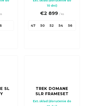
nie do
Ext. sklad (doručenie do
10 dní)
€2 899
ks
/ ks
6
47
50
52
54
56
58
60
62
E SL
TREK DOMANE
VY
SLR FRAMESET
Ext. sklad (doručenie do