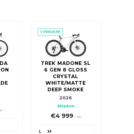
ňu
a objavte svet dynamickej cyklistiky s
V PREDAJNI
NDA
TREK MADONE SL
SON
6 GEN 8 GLOSS
K
CRYSTAL
ADE
WHITE/MATTE
DEEP SMOKE
2026
Skladom
ks
€4 999
/ ks
L
M