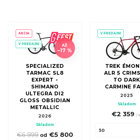
d
e
Doplňte svoj cestný bicykel o
praktickú tašku či braš
n
V
Groundom.
i
ý
AKCIA
V PREDAJNI
e
p
V PREDAJNI
AŽ
p
i
–17 %
r
s
SPECIALIZED
TREK ÉMO
o
p
TARMAC SL8
ALR 5 CRIM
d
r
EXPERT -
TO DAR
u
SHIMANO
CARMINE F
o
ULTEGRA DI2
2025
k
d
GLOSS OBSIDIAN
Skladom
t
METALLIC
u
€2 359
o
/ 
2026
k
v
Skladom
t
50
€6 999
€5 800
|
od
o