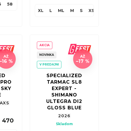
6
58
XL
L
ML
M
S
XS
AKCIA
NOVINKA
AŽ
AŽ
–16 %
–17 %
V PREDAJNI
ED
SPECIALIZED
 PRO
TARMAC SL8
 SKY
EXPERT -
E
SHIMANO
ULTEGRA DI2
 AXS
GLOSS BLUE
2026
 470
Skladom