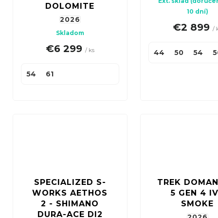
Ext. sklad (doruče
DOLOMITE
10 dní)
2026
€2 899
/ 
Skladom
€6 299
/ ks
44
50
54
5
54
61
SPECIALIZED S-
TREK DOMAN
WORKS AETHOS
5 GEN 4 I
2 - SHIMANO
SMOKE
DURA-ACE DI2
2026