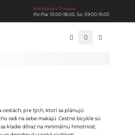
Predajňa v Trnave:
Po-Pia: 10:00-18:00, So: 09:00-15:00
Hľadať
Prihlásenie
Nákupný
košík
 cestách, pre tých, ktorí sa plánujú
cho radi na sebe makajú. Cestné bicykle sú
e sa kladie dôraz na minimálnu hmotnosť,
je dosiahnuť vysoké rýchlosti.