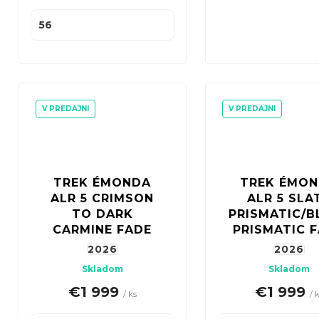
v
56
V PREDAJNI
V PREDAJNI
TREK ÉMONDA
TREK ÉMO
ALR 5 CRIMSON
ALR 5 SLA
TO DARK
PRISMATIC/B
CARMINE FADE
PRISMATIC 
2026
2026
Skladom
Skladom
€1 999
€1 999
/ ks
/ 