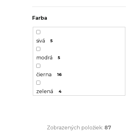
Allez
2
61
49
Farba
Roubaix
7
Tarmac
14
sivá
5
Speed Concept
1
modrá
5
čierna
16
zelená
4
strieborná
1
červená
16
Zobrazených položiek:
87