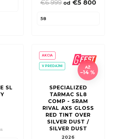
€6 999
€5 800
|
od
58
AKCIA
V PREDAJNI
AŽ
–14 %
E SL
SPECIALIZED
VY
TARMAC SL8
COMP - SRAM
RIVAL AXS GLOSS
RED TINT OVER
SILVER DUST /
SILVER DUST
ks
2026