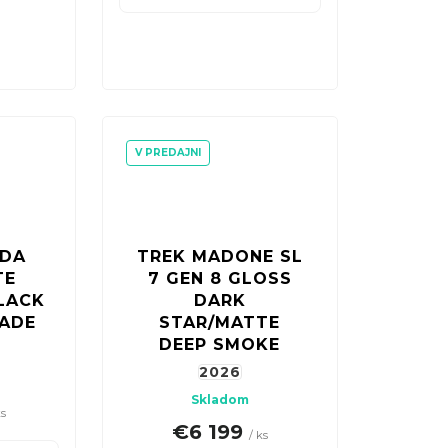
V PREDAJNI
NDA
TREK MADONE SL
TE
7 GEN 8 GLOSS
LACK
DARK
FADE
STAR/MATTE
DEEP SMOKE
2026
Skladom
ks
€6 199
/ ks