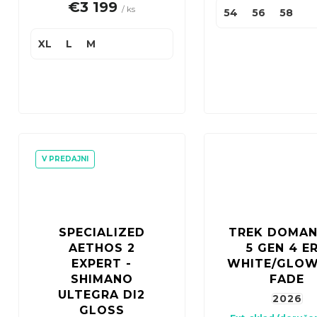
€3 199
/ ks
54
56
58
XL
L
M
V PREDAJNI
SPECIALIZED
TREK DOMAN
AETHOS 2
5 GEN 4 E
EXPERT -
WHITE/GLOW
SHIMANO
FADE
ULTEGRA DI2
2026
GLOSS