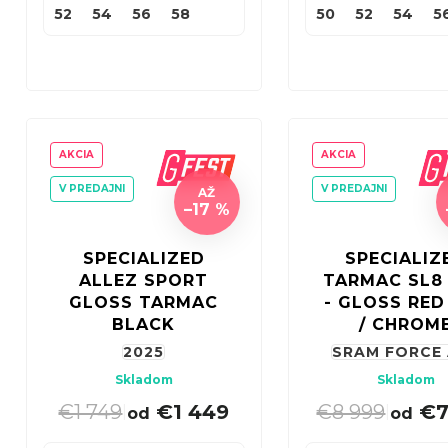
52
54
56
58
50
52
54
5
AKCIA
AKCIA
V PREDAJNI
V PREDAJNI
AŽ
–17 %
SPECIALIZED
SPECIALIZ
ALLEZ SPORT
TARMAC SL8
GLOSS TARMAC
- GLOSS RED
BLACK
/ CHROM
2025
SRAM FORCE
Skladom
Skladom
€1 749
€1 449
€8 999
€7
|
|
od
od