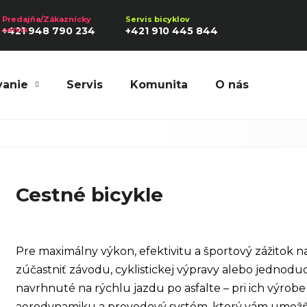
+421 948 790 234
+421 910 445 844
vanie
Servis
Komunita
O nás
Hľadať
Cestné bicykle
Odporúčame
Pre maximálny výkon, efektivitu a športový zážitok na
zúčastniť závodu, cyklistickej výpravy alebo jednodu
navrhnuté na rýchlu jazdu po asfalte – pri ich výrob
aerodynamiku a prevodový systém, ktorý vám umožňu