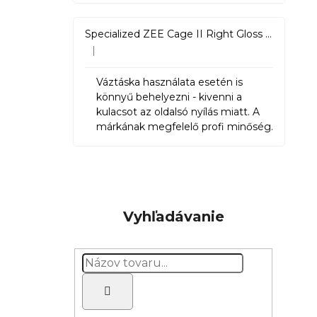
Specialized ZEE Cage II Right Gloss Black
|
Hodnotenie produktu je 5 z 5 hviezdičiek.
Váztáska használata esetén is
könnyű behelyezni - kivenni a
kulacsot az oldalsó nyílás miatt. A
márkának megfelelő profi minőség.
Vyhľadávanie
Hľadať