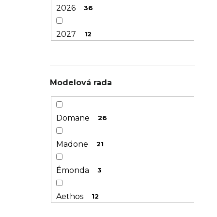
49
51
2026
36
50
13
2027
12
52
62
54
64
Modelová rada
56
61
Domane
26
58
62
Madone
21
60
12
Émonda
3
62
12
Aethos
12
64
6