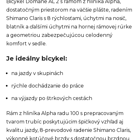
Bicykel Domane AL 2 s rámom z hliníka Alpha,
dostatočným priestorom na väčšie plášte, radením
Shimano Claris s 8 rýchlosťami, úchytmi na nosič,
blatník a ďalšími úchytmi na hornej rámovej rúrke
a geometriou zabezpečujúcou celodenný
komfort v sedle.
Je ideálny bicykel:
na jazdy v skupinách
rýchle dochádzanie do práce
na výjazdy po štrkových cestách
Rám z hliníka Alpha radu 100 s prepracovaným
tvarom trubíc poskytujúcim špičkový vzhľad aj
kvalitu jazdy, 8-prevodové radenie Shimano Claris,
výkonné kotúčové brzdy s dostatočnou brzdnou