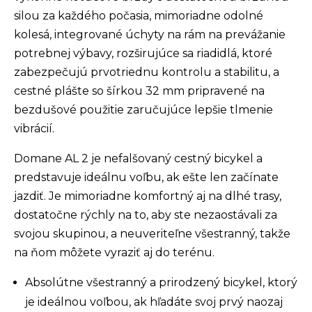
silou za každého počasia, mimoriadne odolné
kolesá, integrované úchyty na rám na prevážanie
potrebnej výbavy, rozširujúce sa riadidlá, ktoré
zabezpečujú prvotriednu kontrolu a stabilitu, a
cestné plášte so šírkou 32 mm pripravené na
bezdušové použitie zaručujúce lepšie tlmenie
vibrácií.
Domane AL 2 je nefalšovaný cestný bicykel a
predstavuje ideálnu voľbu, ak ešte len začínate
jazdiť. Je mimoriadne komfortný aj na dlhé trasy,
dostatočne rýchly na to, aby ste nezaostávali za
svojou skupinou, a neuveriteľne všestranný, takže
na ňom môžete vyraziť aj do terénu.
Absolútne všestranný a prirodzený bicykel, ktorý
je ideálnou voľbou, ak hľadáte svoj prvý naozaj