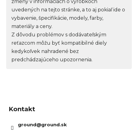
zmeny v informáciách o výrobkoch
uvedených na tejto stránke, a to aj pokiaľ ide o
vybavenie, špecifikácie, modely, farby,
materiály a ceny.
Z dôvodu problémov s dodávateľským
reťazcom môžu byť kompatibilné diely
kedykoľvek nahradené bez
predchádzajúceho upozornenia.
Z
á
Kontakt
p
ä
ground
@
ground.sk
t
i