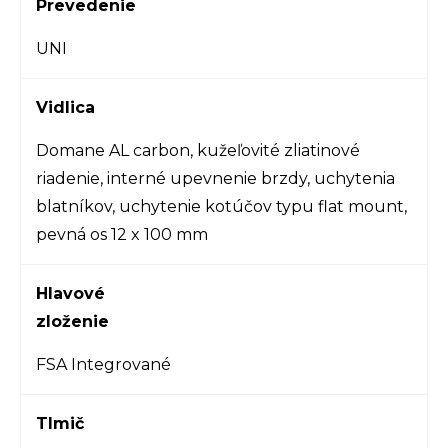
Prevedenie
UNI
Vidlica
Domane AL carbon, kužeľovité zliatinové
riadenie, interné upevnenie brzdy, uchytenia
blatníkov, uchytenie kotúčov typu flat mount,
pevná os 12 x 100 mm
Hlavové
zloženie
FSA Integrované
Tlmič