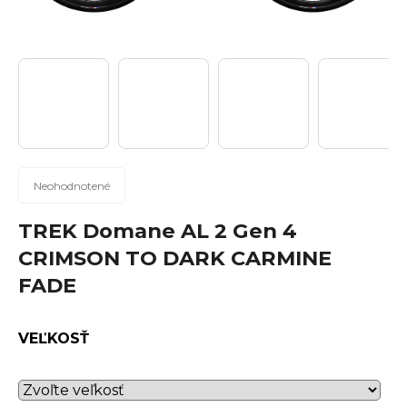
n
á
j
s
ť
?
Priemerné
Neohodnotené
hodnotenie
produktu
TREK Domane AL 2 Gen 4
Hľadať
je
CRIMSON TO DARK CARMINE
0,0
FADE
z
5
hviezdičiek.
O
VEĽKOSŤ
d
p
o