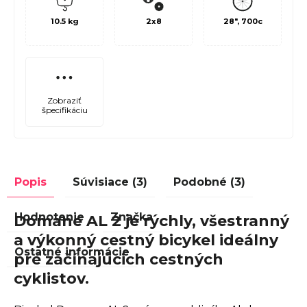
10.5 kg
2x8
28", 700c
Zobraziť
špecifikáciu
Popis
Súvisiace (3)
Podobné (3)
Hodnotenie
Značka
Domane AL 2 je rýchly, všestranný
a výkonný cestný bicykel ideálny
Ostatné informácie
pre začínajúcich cestných
cyklistov.