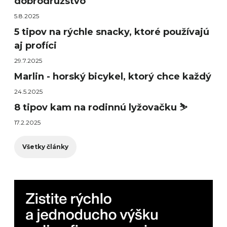
dobrodružstvo
5.8.2025
5 tipov na rýchle snacky, ktoré používajú
aj profíci
29.7.2025
Marlin - horský bicykel, ktorý chce každý
24.5.2025
8 tipov kam na rodinnú lyžovačku ⛷️
17.2.2025
Všetky články