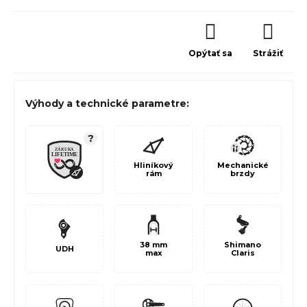
Opýtať sa
Strážiť
Výhody a technické parametre:
?
Hliníkový
Mechanické
rám
brzdy
38 mm
Shimano
UDH
max
Claris