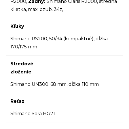
R2000,
Zadný:
Shimano Claris R2000, stredná
klietka, max. ozub. 34z,
Kľuky
Shimano RS200, 50/34 (kompaktné), dĺžka
170/175 mm
Stredové
zloženie
Shimano UN300, 68 mm, dĺžka 110 mm
Reťaz
Shimano Sora HG71