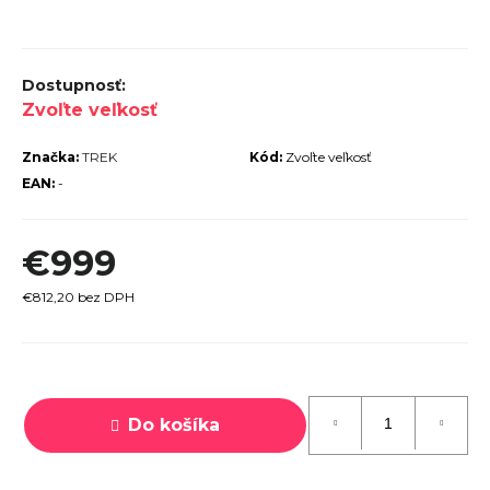
r
ú
č
Zvoľte veľkosť
a
m
Značka:
TREK
Kód:
Zvoľte veľkosť
e
EAN:
-
€999
€812,20 bez DPH
TREK
MARLIN
6 GEN 3
Jednotková
LAVA
cena:
2026
Do košíka
€979