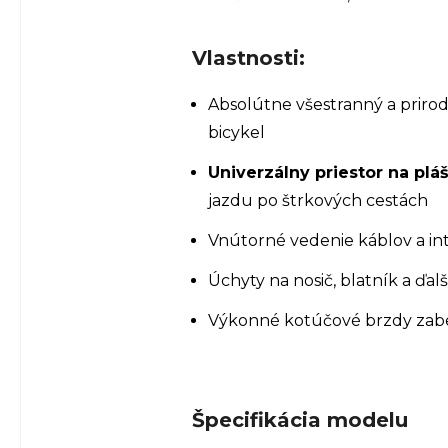
Vlastnosti:
Absolútne všestranný a prirod
bicykel
Univerzálny priestor na pl
jazdu po štrkových cestách
Vnútorné vedenie káblov a in
Úchyty na nosič, blatník a ďa
Výkonné kotúčové brzdy zab
Špecifikácia modelu