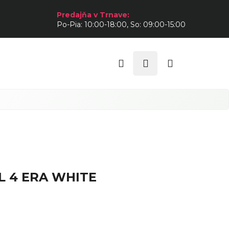
Predajňa v Trnave:
Po-Pia: 10:00-18:00, So: 09:00-15:00
Hľadať
Prihlásenie
Nákupný
košík
L 4 ERA WHITE