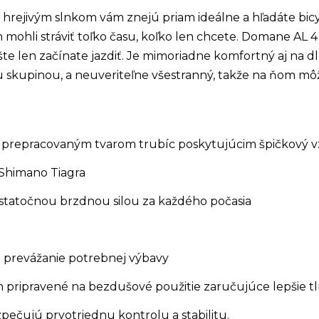
d hrejivým slnkom vám znejú priam ideálne a hľadáte bicy
mohli stráviť toľko času, koľko len chcete. Domane AL 4 
te len začínate jazdiť. Je mimoriadne komfortný aj na dl
ou skupinou, a neuveriteľne všestranný, takže na ňom môž
s prepracovaným tvarom trubíc poskytujúcim špičkový vz
 Shimano Tiagra
statočnou brzdnou silou za každého počasia
 prevážanie potrebnej výbavy
 pripravené na bezdušové použitie zaručujúce lepšie tl
zpečujú prvotriednu kontrolu a stabilitu.