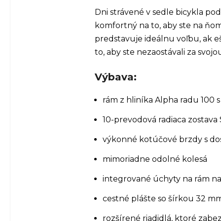
Dni strávené v sedle bicykla po
komfortný na to, aby ste na ňom 
predstavuje ideálnu voľbu, ak eš
to, aby ste nezaostávali za svoj
Výbava:
rám z hliníka Alpha radu 100 
10-prevodová radiaca zostava
výkonné kotúčové brzdy s do
mimoriadne odolné kolesá
integrované úchyty na rám na
cestné plášte so šírkou 32 mm
rozšírené riadidlá, ktoré zabe