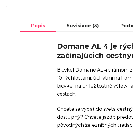
Popis
Súvisiace (3)
Podo
Domane AL 4 je rých
začínajúcich cestnýc
Bicykel Domane AL 4 s rámom z 
10 rýchlosťami, úchytmi na hor
bicykel na príležitostné výlety,
cestách.
Chcete sa vydať do sveta cestný
dostupný? Chcete jazdiť predovše
pôvodných železničných tratiac