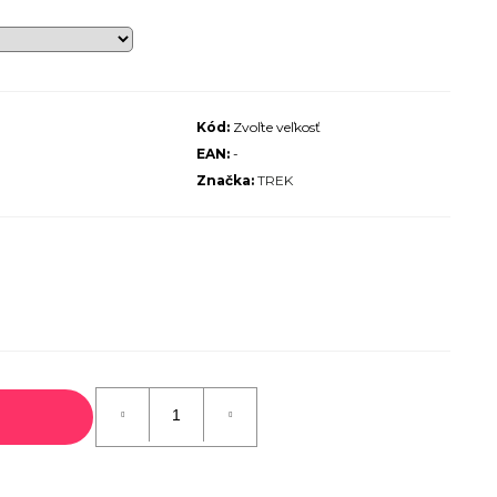
ALIZED SIRRUS X 3.0 GLOSS
S / COOL GREY REFLECTIVE
2025
€600
€899
Kód:
Zvoľte veľkosť
Pôvodne:
EAN:
-
Značka:
TREK