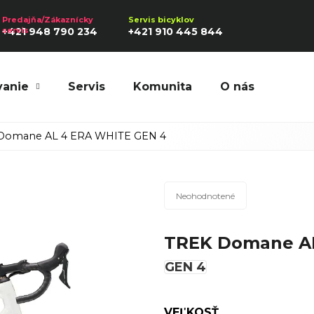
+421 948 790 234
+421 910 445 844
vanie
Servis
Komunita
O nás
Hľadať
Domane AL 4 ERA WHITE
GEN 4
Priemerné
Odporúčame
Neohodnotené
hodnotenie
produktu
TREK Domane A
je
0,0
GEN 4
z
5
hviezdičiek.
VEĽKOSŤ