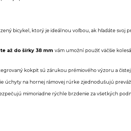
zený bicykel, ktorý je ideálnou voľbou, ak hľadáte svoj 
ášte až do šírky 38 mm
vám umožní použiť väčšie kole
tegrovaný kokpit sú zárukou prémiového výzoru a čistej 
lšie úchyty na hornej rámovej rúrke zjednodušujú prevá
ezpečujú mimoriadne rýchle brzdenie za všetkých pod