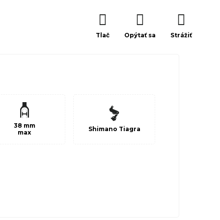
Tlač
Opýtať sa
Strážiť
38 mm
Shimano Tiagra
max