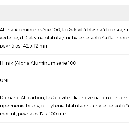
Alpha Aluminum série 100, kužeľovitá hlavová trubka, 
vedenie, držiaky na blatníky, uchytenie kotúča flat mou
pevná os 142 x 12 mm
Hliník (Alpha Aluminum série 100)
UNI
Domane AL carbon, kužeľovité zliatinové riadenie, inter
upevnenie brzdy, uchytenia blatníkov, uchytenie kotúčo
mount, pevná os 12 x 100 mm