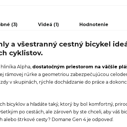
bné (3)
Videá (1)
Hodnotenie
ly a všestranný cestný bicykel ide
h cyklistov.
hliníka Alpha,
dostatočným priestorom na väčšie plá
nej rámovej rúrke a geometriou zabezpečujúcou celoden
 jazdy v skupinách, rýchle dochádzanie do práce a dokonc
ch bicyklov a hľadáte taký, ktorý by bol komfortný, prir
tkým po cestách, ale zároveň by ste chceli, aby váš bicy
h alebo štrkové cesty? Domane Gen 4 je odpoveď.