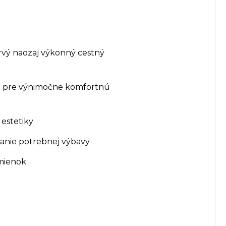
prvý naozaj výkonný cestný
sá pre výnimočne komfortnú
estetiky
žanie potrebnej výbavy
mienok