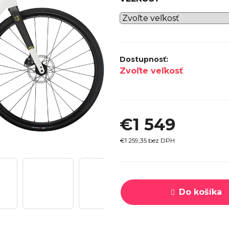
SPECI
TREK MARLIN 6 GEN 3 LAVA
CYPRES
2026
€979
Zvoľte veľkosť
€1 549
€1 259,35 bez DPH
Jednotková
cena:
Do košíka