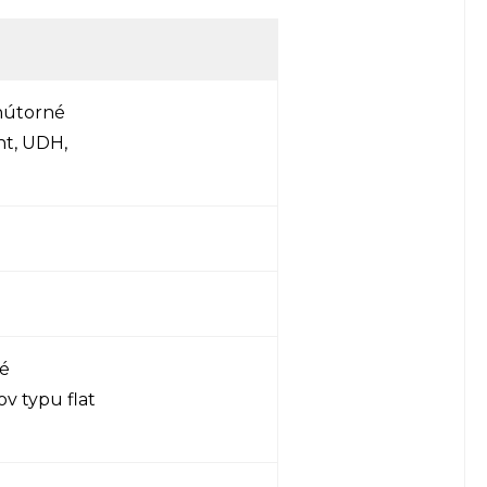
vnútorné
nt, UDH,
né
v typu flat