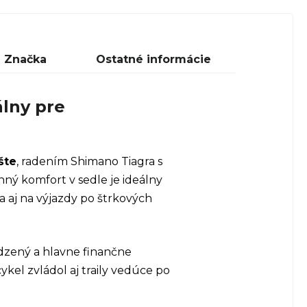
Značka
Ostatné informácie
álny pre
šte
, radením Shimano Tiagra s
ný komfort v sedle je ideálny
a aj na výjazdy po štrkových
odzený a hlavne finančne
kel zvládol aj traily vedúce po