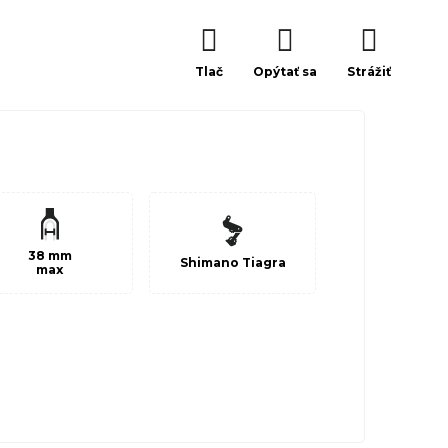
Tlač
Opýtať sa
Strážiť
38 mm
Shimano Tiagra
max