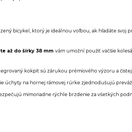
zený bicykel, ktorý je ideálnou voľbou, ak hľadáte svoj 
ášte až do šírky 38 mm
vám umožní použiť väčšie kole
tegrovaný kokpit sú zárukou prémiového výzoru a čistej 
lšie úchyty na hornej rámovej rúrke zjednodušujú prevá
ezpečujú mimoriadne rýchle brzdenie za všetkých pod