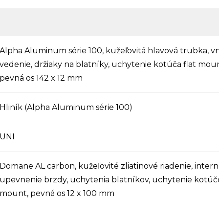
Alpha Aluminum série 100, kužeľovitá hlavová trubka, 
vedenie, držiaky na blatníky, uchytenie kotúča flat mou
pevná os 142 x 12 mm
Hliník (Alpha Aluminum série 100)
UNI
Domane AL carbon, kužeľovité zliatinové riadenie, inter
upevnenie brzdy, uchytenia blatníkov, uchytenie kotúčo
mount, pevná os 12 x 100 mm