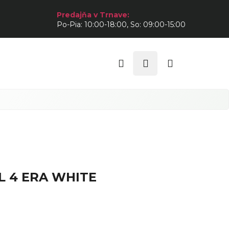
Predajňa v Trnave:
Po-Pia: 10:00-18:00, So: 09:00-15:00
Hľadať
Prihlásenie
Nákupný
košík
L 4 ERA WHITE