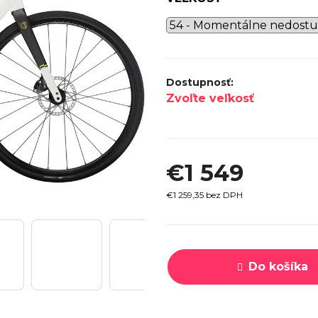
SPECI
TREK MARLIN 6 GEN 3 LAVA
CYPRES
2026
€979
Zvoľte veľkosť
€1 549
€1 259,35 bez DPH
Jednotková
cena:
Do košíka