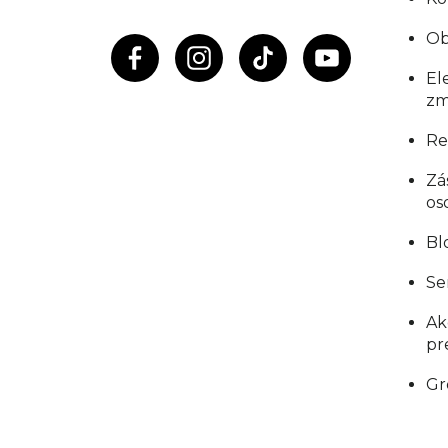
e
Ob
El
zm
Re
Zá
os
Bl
Se
Ak
pr
Gr