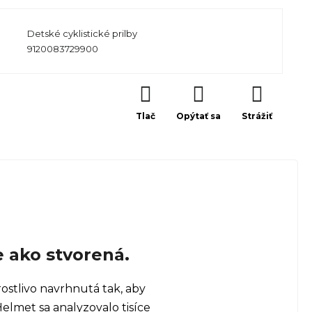
Detské cyklistické prilby
9120083729900
Tlač
Opýtať sa
Strážiť
e ako stvorená.
rostlivo navrhnutá tak, aby
elmet sa analyzovalo tisíce