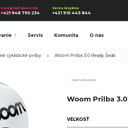
+421 948 790 234
+421 910 445 844
vanie
Servis
Komunita
O nás
Hľadať
ké cyklistické prilby
Woom Prilba 3.0 Ready Šedá
Priemerné
Odporúčame
Neohodnotené
hodnotenie
produktu
Woom Prilba 3.0
je
0,0
z
5
VEĽKOSŤ
hviezdičiek.