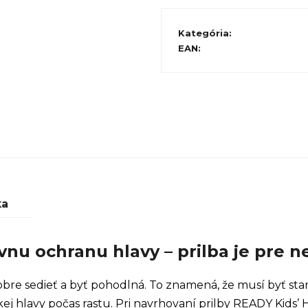
Kategória
:
EAN
:
ka
vnu ochranu hlavy – prilba je pre n
dobre sedieť a byť pohodlná. To znamená, že musí byť sta
j hlavy počas rastu. Pri navrhovaní prilby READY Kids’ H