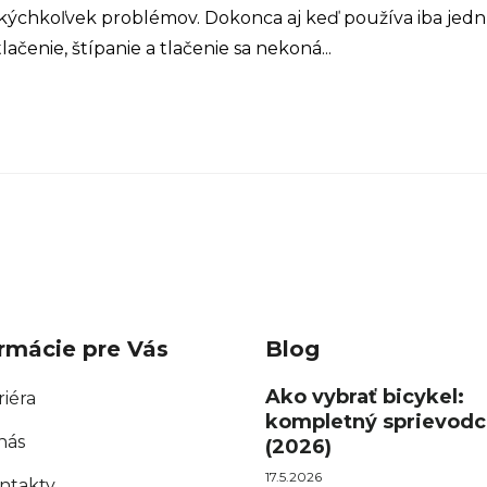
akýchkoľvek problémov. Dokonca aj keď používa iba jedn
čenie, štípanie a tlačenie sa nekoná...
rmácie pre Vás
Blog
Ako vybrať bicykel:
riéra
kompletný sprievodc
nás
(2026)
17.5.2026
ntakty