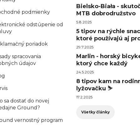
Bielsko-Biała - skuto
chodné podmienky
MTB dobrodružstvo
5.8.2025
ektronické odstúpenie od
5 tipov na rýchle sna
luvy
ktoré používajú aj pro
klamačný poriadok
29.7.2025
Marlin - horský bicyke
sady spracovania
ktorý chce každý
obných údajov
24.5.2025
og
8 tipov kam na rodin
lyžovačku ⛷️
rvis
17.2.2025
o sa dostať do novej
edajne Ground?
Všetky články
ound vernostný program