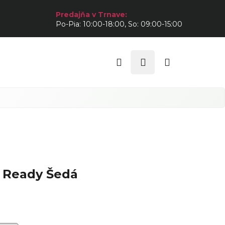
Predajňa v Trnave:
Po-Pia: 10:00-18:00, So: 09:00-15:00
Hľadať
Prihlásenie
Nákupný
košík
 Ready Šedá