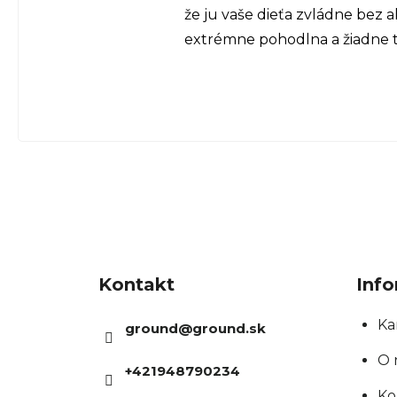
že ju vaše dieťa zvládne bez 
extrémne pohodlna a žiadne tla
Z
á
Kontakt
Info
p
ä
Ka
ground
@
ground.sk
t
O 
+421948790234
i
Ko