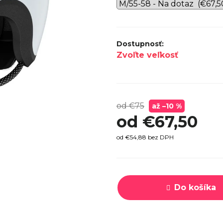
SPECI
TREK MARLIN 6 GEN 3 LAVA
CYPRES
2026
€979
Zvoľte veľkosť
od €75
až –10 %
od
€67,50
od
€54,88
bez DPH
Jednotková
cena:
Do košíka