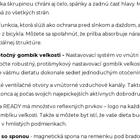
ka škrupinou chráni aj čelo, spánky a zadnú časť hlavy. 
á zo všetkých strán.
 funkcia, ktorá slúži ako ochrana pred slnkom a dažďom,
 z bicykla. Môžete sa spoľahnúť, že prilba absorbuje nár
álnej štruktúre.
točný gombík veľkosti -
Nastavovací systém vo vnútri
čte robustný, protišmykový nastavovací gombík veľkosti
e vášmu dieťaťu dokonale sedieť jednoduchým otočením
ké ventilačné otvory a vnútorné vzduchové kanály. Takto
nca aj počas svojich najepickejších aktívnych dobrodruž
ba READY má množstvo reflexných prvkov – logo na každej
ku veľkosti. Takže si môžete byť istí, že vaše dieťa bu
a v hmlistých podmienkach.
 so sponou
- magnetická spona na remienku pod bradou 