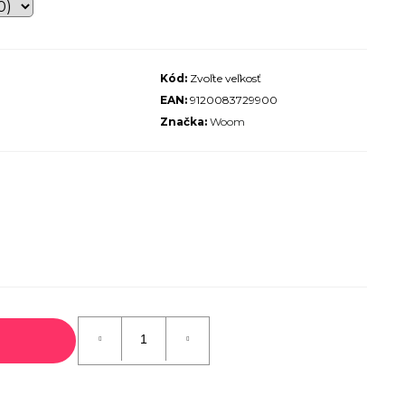
ALIZED SIRRUS X 3.0 GLOSS
S / COOL GREY REFLECTIVE
2025
Kód:
Zvoľte veľkosť
€600
EAN:
9120083729900
€899
Pôvodne:
Značka:
Woom