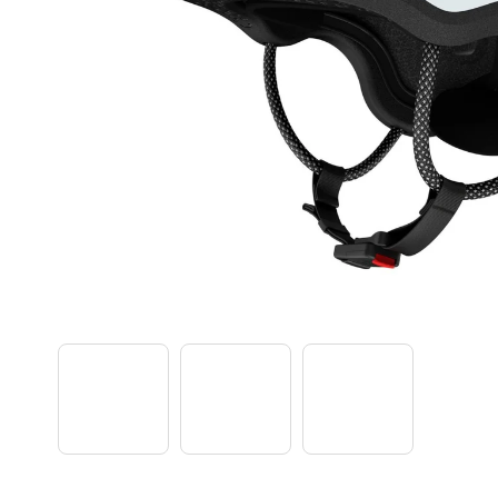
TREK PROCALIBER 8 FURY RED
€1 449