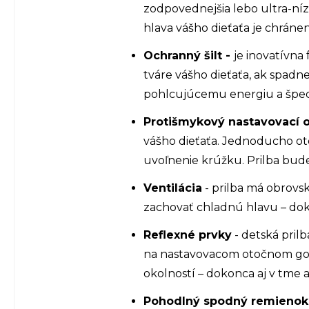
zodpovednejšia lebo ultra-níz
hlava vášho dieťaťa je chránen
Ochranný šilt -
je inovatívna
tváre vášho dieťaťa, ak spadne
pohlcujúcemu energiu a špeci
Protišmykový nastavovací o
vášho dieťaťa. Jednoducho oto
uvoľnenie krúžku. Prilba bud
Ventilácia
- prilba má obrovs
zachovať chladnú hlavu – doko
Reflexné prvky
- detská pril
na nastavovacom otočnom gombí
okolností – dokonca aj v tme 
Pohodlný spodný remienok