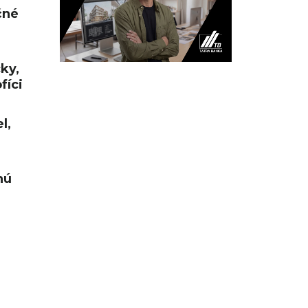
čné
cky,
fíci
l,
nú