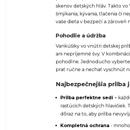
skenov detských hláv. Takto vo W
šmýkania, kývania, tlačenia či 
vaše dieťa v bezpečí a zároveň 
Pohodlie a údržba
Vankúšiky vo vnútri detskej pr
ani nepríjemné švy. V kombináci
pohodlne. Jednoducho vyberte v
prať ručne a nechať vyschnúť n
Najbezpečnejšia prilba j
Prilba perfektne sedí -
každú
rastúcich detských hlavičiek. 
dôraz na to, aby prilba nevyví
Kompletná ochrana
- mnoho 