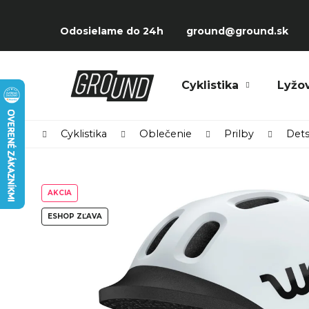
Prejsť
K
na
Späť
Späť
o
Odosielame do 24h
ground@ground.sk
obsah
do
do
š
obchodu
obchodu
í
Čo potrebujete nájsť?
Cyklistika
Lyžo
k
Domov
Cyklistika
Oblečenie
Prilby
Dets
AKCIA
ESHOP ZĽAVA