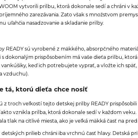
OOM vytvorili prilbu, ktorá dokonale sedí a chráni v kaž
nepríjemného zarezávania. Zato však s množstvom premysl
mu uľahčia nasadzovanie a skladanie prilby.
ilby READY sú vyrobené z mäkkého, absorpčného materiá
i s dokonalým prispôsobením má vaše dieťa prilbu, ktorá 
ankúšiky, keď ich potrebujete vyprať, a vložte ich späť
a vzduchu).
e tá, ktorú dieťa chce nosiť
 z troch veľkostí tejto detskej prilby READY prispôsobili
Takto vznikla prilba, ktorá dokonale sedí v každom veku. 
jala tlak na citlivé miesta, ako je veľká mäkká časť na pr
detských prilieb chráni iba vrchnú časť hlavy. Detská pr