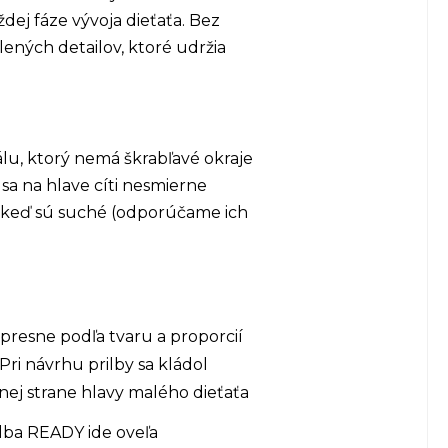
dej fáze vývoja dieťaťa. Bez
ených detailov, ktoré udržia
lu, ktorý nemá škrabľavé okraje
sa na hlave cíti nesmierne
, keď sú suché (odporúčame ich
 presne podľa tvaru a proporcií
Pri návrhu prilby sa kládol
ednej strane hlavy malého dieťaťa
ilba READY ide oveľa