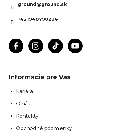
ground
@
ground.sk
t
i
+421948790234
e
Informácie pre Vás
Kariéra
O nás
Kontakty
Obchodné podmienky