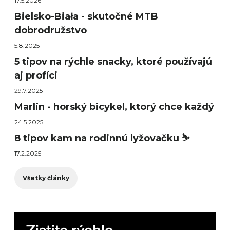
17.5.2026
Bielsko-Biała - skutočné MTB
dobrodružstvo
5.8.2025
5 tipov na rýchle snacky, ktoré používajú
aj profíci
29.7.2025
Marlin - horský bicykel, ktorý chce každý
24.5.2025
8 tipov kam na rodinnú lyžovačku ⛷️
17.2.2025
Všetky články