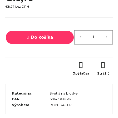
r
€8,77 bez DPH
ú
č
Jednotková
a
cena:
m
Do košíka
e
PECIALIZED
Opýtať sa
Strážiť
IRRUS X 3.0
GLOSS
CYPRESS /
OOL GREY
Kategória
:
Svetlá na bicykel
EFLECTIVE
EAN
:
601479686421
2025
Výrobca
:
BONTRAGER
€600
€899
vodne: