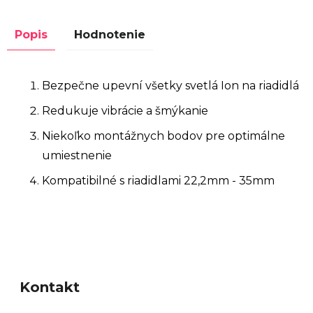
Popis
Hodnotenie
Bezpečne upevní všetky svetlá Ion na riadidlá
Redukuje vibrácie a šmýkanie
Niekoľko montážnych bodov pre optimálne
umiestnenie
Kompatibilné s riadidlami 22,2mm - 35mm
Z
á
Kontakt
p
ä