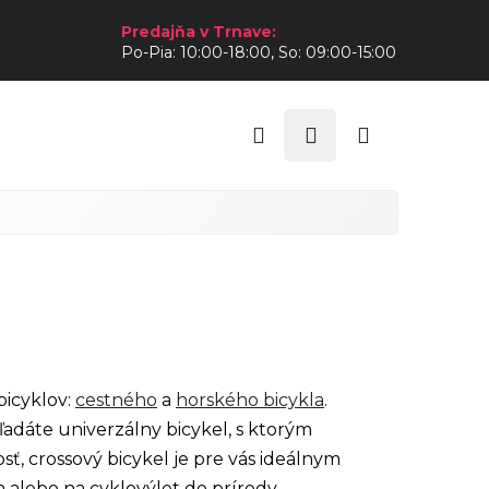
Predajňa v Trnave:
Po-Pia: 10:00-18:00, So: 09:00-15:00
Hľadať
Prihlásenie
Nákupný
košík
bicyklov:
cestného
a
horského bicykla
.
ľadáte univerzálny bicykel, s ktorým
ť, crossový bicykel je pre vás ideálnym
a alebo na cyklovýlet do prírody.