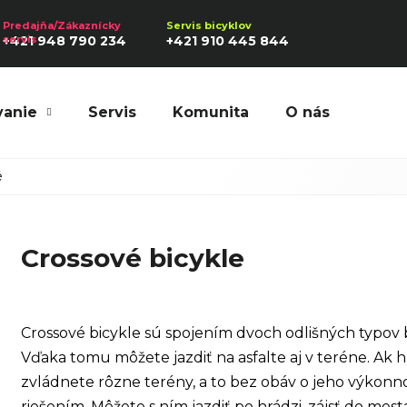
+421 948 790 234
+421 910 445 844
vanie
Servis
Komunita
O nás
Hľadať
é
Crossové bicykle
Odporúčame
Crossové bicykle sú spojením dvoch odlišných typov 
Vďaka tomu môžete jazdiť na asfalte aj v teréne. Ak h
zvládnete rôzne terény, a to bez obáv o jeho výkonnos
riešením. Môžete s ním jazdiť po hrádzi, zájsť do mest