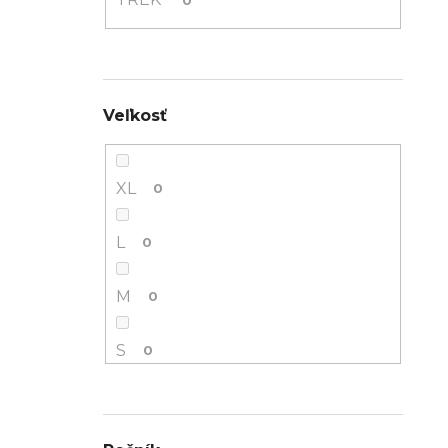
Veľkosť
XL
0
L
0
M
0
S
0
XS
2