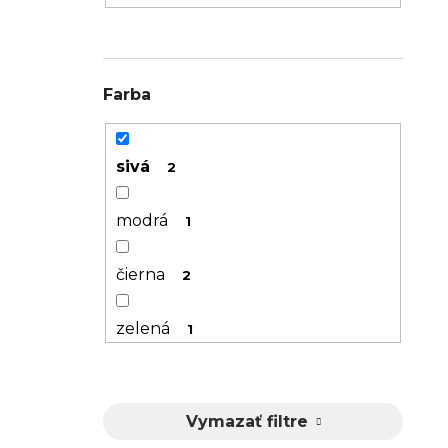
Farba
sivá
2
modrá
1
čierna
2
zelená
1
oranžová
1
Vymazať filtre
strieborná
1