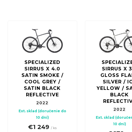
d
Ak hľadáte bicykel na cykloturistiku alebo pohodov
e
Ak preferujete dynamickejší štýl jazdy, crossový bi
n
V
i
ý
e
p
p
i
r
s
SPECIALIZED
SPECIALIZ
o
p
SIRRUS X 4.0
SIRRUS X 3
d
r
SATIN SMOKE /
GLOSS FLA
u
COOL GREY /
SILVER / I
o
SATIN BLACK
YELLOW / S
k
d
REFLECTIVE
BLACK
t
REFLECTI
u
2022
o
2022
k
Ext. sklad (doručenie do
v
10 dní)
Ext. sklad (doruče
t
10 dní)
€1 249
/ ks
o