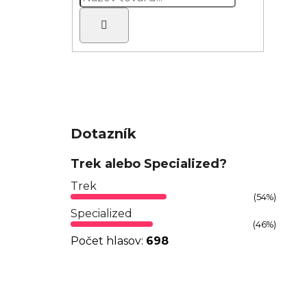
Hľadať
Dotazník
Trek alebo Specialized?
Trek
(54%)
Specialized
(46%)
Počet hlasov:
698
Z