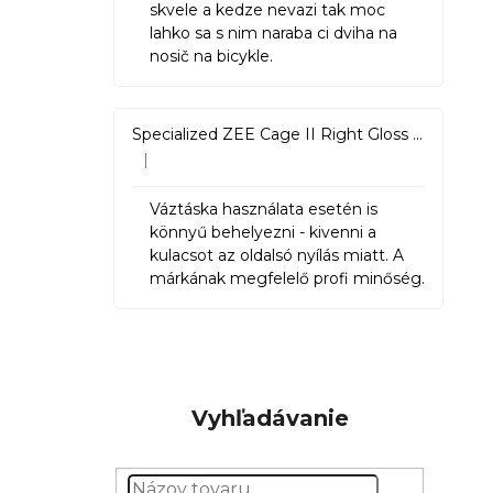
skvele a kedze nevazi tak moc
lahko sa s nim naraba ci dviha na
nosič na bicykle.
Specialized ZEE Cage II Right Gloss Black
|
Hodnotenie produktu je 5 z 5 hviezdičiek.
Váztáska használata esetén is
könnyű behelyezni - kivenni a
kulacsot az oldalsó nyílás miatt. A
márkának megfelelő profi minőség.
Vyhľadávanie