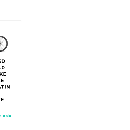
é jazdy, favoritom bude trekingový.
cykel vás nesklame.
ED
.0
KE
CE
ATIN
VE
nie do