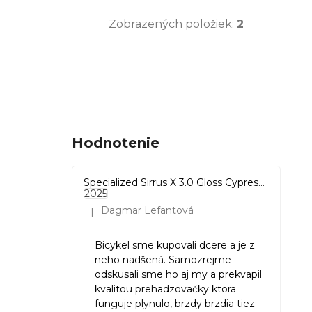
Zobrazených položiek:
2
červená
1
biela
3
krémová
1
Hodnotenie
limetka
1
Specialized Sirrus X 3.0 Gloss Cypress / Cool Grey Reflective
2025
Dagmar Lefantová
|
Hodnotenie produktu je 5 z 5 hviezdičiek.
Bicykel sme kupovali dcere a je z
neho nadšená. Samozrejme
odskusali sme ho aj my a prekvapil
kvalitou prehadzovačky ktora
funguje plynulo, brzdy brzdia tiez