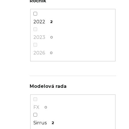
Ročník
XXS
2
2022
2
2023
0
2026
0
Modelová rada
FX
0
Sirrus
2