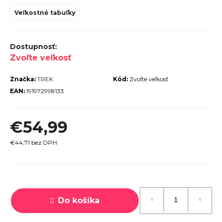
r
Veľkostné tabuľky
ú
č
a
Zvoľte veľkosť
m
e
Značka:
TREK
Kód:
Zvoľte veľkosť
EAN:
191972998133
€54,99
€44,71 bez DPH
TREK
ROCALIBER
 FURY RED
Jednotková
€1 449
cena:
Do košíka