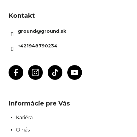
á
Kontakt
p
ä
ground
@
ground.sk
t
i
+421948790234
e
Informácie pre Vás
Kariéra
O nás