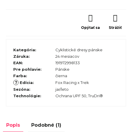
Opýtať sa
Strážiť
Kategória
:
Cyklistické dresy pánske
Záruka
:
24 mesiacov
EAN
:
191972998133
Pre pohlavie
:
Pánske
Farba
:
čierna
?
Edícia
:
Fox Racing x Trek
Sezóna
:
jar/leto
Technológie
:
Ochrana UPF 50, TruDri®
Popis
Podobné (1)