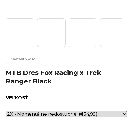
n
á
j
s
ť
?
Priemerné
Neohodnotené
hodnotenie
produktu
MTB Dres Fox Racing x Trek
Hľadať
je
Ranger Black
0,0
z
5
VEĽKOSŤ
hviezdičiek.
O
d
p
o