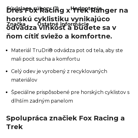
Súvisiace súbory (1)
Hodnotenie
Dres Fox Racing x Trek Ranger na
horskú cyklistiku vynikajúco
Značka
Ostatné informácie
odvádza vlhkosť a budete sa v
ňom cítiť sviežo a komfortne.
Materiál TruDri® odvádza pot od tela, aby ste
mali pocit sucha a komfortu
Celý odev je vyrobený z recyklovaných
materiálov
Špeciálne prispôsobené pre horských cyklistov s
dlhším zadným panelom
Spolupráca značiek Fox Racing a
Trek