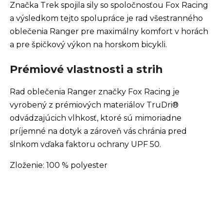
Značka Trek spojila sily so spoločnosťou Fox Racing
a výsledkom tejto spolupráce je rad všestranného
oblečenia Ranger pre maximálny komfort v horách
a pre špičkový výkon na horskom bicykli.
Prémiové vlastnosti a strih
Rad oblečenia Ranger značky Fox Racing je
vyrobený z prémiových materiálov TruDri®
odvádzajúcich vlhkosť, ktoré sú mimoriadne
príjemné na dotyk a zároveň vás chránia pred
slnkom vďaka faktoru ochrany UPF 50.
Zloženie: 100 % polyester
Z