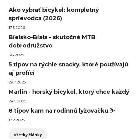
Ako vybrať bicykel: kompletný
sprievodca (2026)
17.5.2026
Bielsko-Biała - skutočné MTB
dobrodružstvo
5.8.2025
5 tipov na rýchle snacky, ktoré používajú
aj profíci
29.7.2025
Marlin - horský bicykel, ktorý chce každý
24.5.2025
8 tipov kam na rodinnú lyžovačku ⛷️
17.2.2025
Všetky články