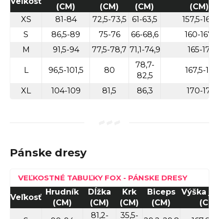
Veľkosť
(CM)
(CM)
(CM)
(CM)
n
XS
81-84
72,5-73,5
61-63,5
157,5-162,
á
S
86,5-89
75-76
66-68,6
160-167,5
j
M
91,5-94
77,5-78,7
71,1-74,9
165-173
s
78,7-
ť
L
96,5-101,5
80
167,5-175
82,5
?
XL
104-109
81,5
86,3
170-178
Hľadať
Pánske dresy
O
VEĽKOSTNÉ TABUĽKY FOX - PÁNSKE DRESY
d
Hrudník
Dĺžka
Krk
Biceps
Výška ja
Veľkosť
p
(CM)
(CM)
(CM)
(CM)
(CM)
o
81,2-
35,5-