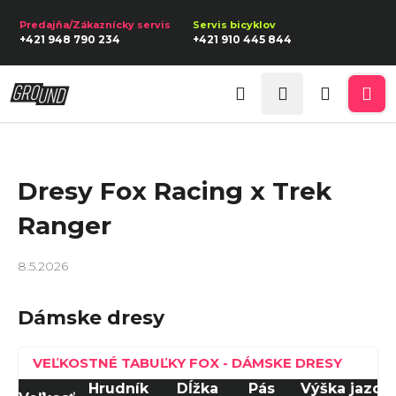
K
Prejsť
na
o
Späť
Späť
+421 948 790 234
+421 910 445 844
obsah
š
í
Prihlásenie
Č
k
Hľadať
Nákupn
Me
o
p
košík
o
Dresy Fox Racing x Trek
t
r
Ranger
e
b
8.5.2026
u
Dámske dresy
j
e
VEĽKOSTNÉ TABUĽKY FOX - DÁMSKE DRESY
t
Hrudník
Dĺžka
Pás
Výška jazdk
e