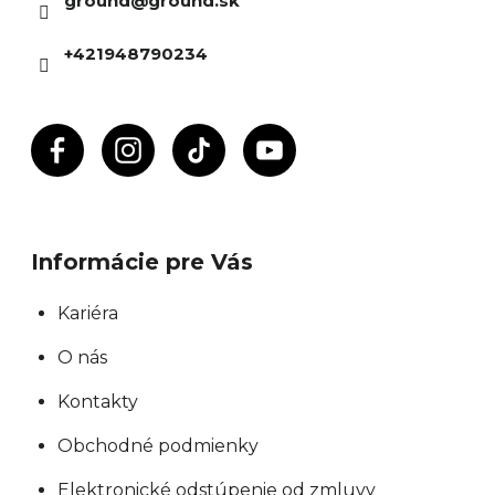
ground
@
ground.sk
t
i
+421948790234
e
Informácie pre Vás
Kariéra
O nás
Kontakty
Obchodné podmienky
Elektronické odstúpenie od zmluvy