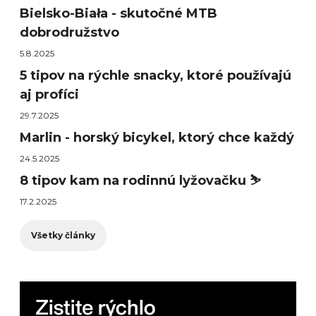
Bielsko-Biała - skutočné MTB
dobrodružstvo
5.8.2025
5 tipov na rýchle snacky, ktoré používajú
aj profíci
29.7.2025
Marlin - horský bicykel, ktorý chce každý
24.5.2025
8 tipov kam na rodinnú lyžovačku ⛷️
17.2.2025
Všetky články