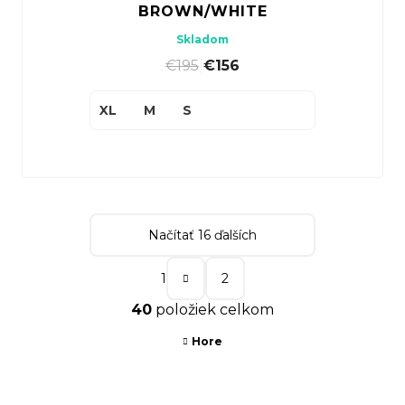
BROWN/WHITE
Skladom
€195
|
€156
XL
M
S
Načítať 16 ďalších
S
1
2
t
O
40
položiek celkom
r
v
á
Hore
l
n
á
k
d
Z