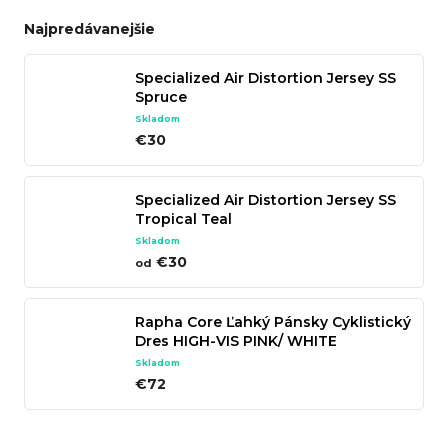
n
Najpredávanejšie
á
j
Specialized Air Distortion Jersey SS
Spruce
s
Skladom
ť
€30
?
Specialized Air Distortion Jersey SS
Tropical Teal
Skladom
Hľadať
€30
od
Rapha Core Ľahký Pánsky Cyklistický
Dres HIGH-VIS PINK/ WHITE
O
Skladom
€72
d
p
o