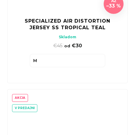
AŽ
–33 %
SPECIALIZED AIR DISTORTION
JERSEY SS TROPICAL TEAL
Skladom
€45
|
€30
od
M
AKCIA
V PREDAJNI