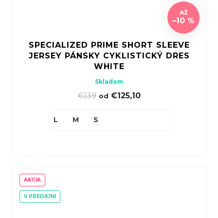
AŽ
–10 %
SPECIALIZED PRIME SHORT SLEEVE
JERSEY PÁNSKY CYKLISTICKÝ DRES
WHITE
Skladom
€139
|
€125,10
od
L
M
S
AKCIA
V PREDAJNI