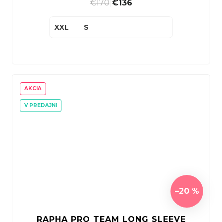
€170
|
€136
XXL
S
AKCIA
V PREDAJNI
–20 %
RAPHA PRO TEAM LONG SLEEVE