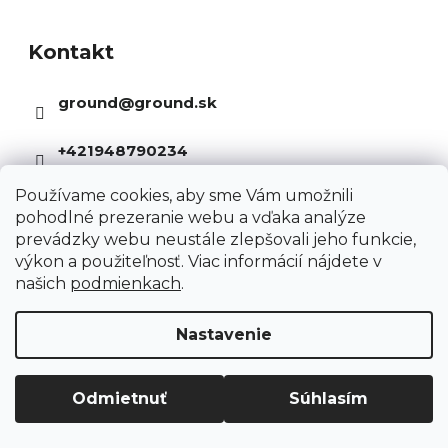
o
a
á
v
c
Kontakt
p
a
i
ä
n
ground
@
ground.sk
e
t
i
p
i
e
+421948790234
r
e
v
Používame cookies, aby sme Vám umožnili
k
pohodlné prezeranie webu a vďaka analýze
prevádzky webu neustále zlepšovali jeho funkcie,
y
výkon a použiteľnosť. Viac informácií nájdete v
v
našich
podmienkach
.
ý
p
Nastavenie
Informácie pre Vás
i
s
Kariéra
Odmietnuť
Súhlasím
u
O nás