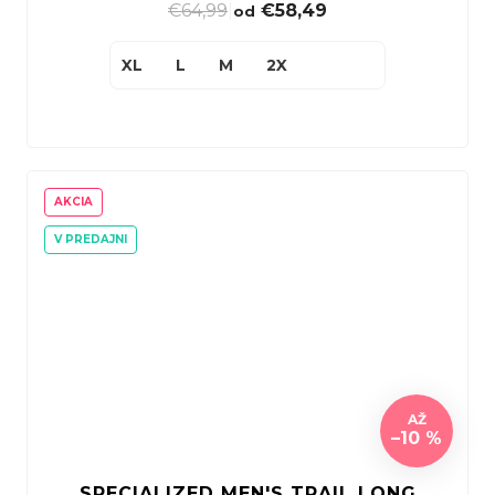
€64,99
|
€58,49
od
XL
L
M
2X
AKCIA
V PREDAJNI
AŽ
–10 %
SPECIALIZED MEN'S TRAIL LONG