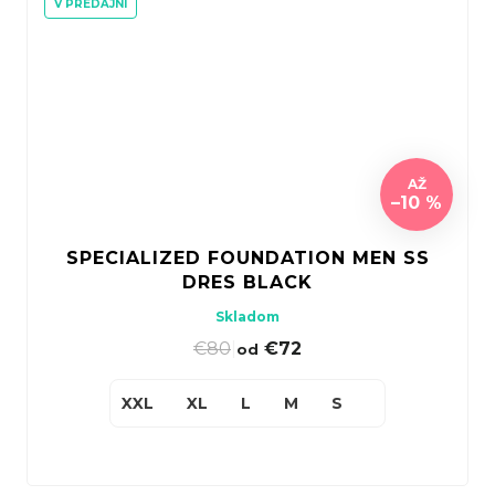
V PREDAJNI
AŽ
–10 %
SPECIALIZED FOUNDATION MEN SS
DRES BLACK
Skladom
€80
|
€72
od
XXL
XL
L
M
S