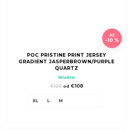
AŽ
–10 %
POC PRISTINE PRINT JERSEY
GRADIENT JASPERBROWN/PURPLE
QUARTZ
Skladom
€120
|
€108
od
XL
L
M