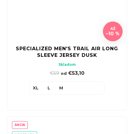
AŽ
–10 %
SPECIALIZED MEN'S TRAIL AIR LONG
SLEEVE JERSEY DUSK
Skladom
€59
|
€53,10
od
XL
L
M
AKCIA