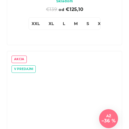
Skladom
€139
|
€125,10
od
XXL
XL
L
M
S
XS
AKCIA
V PREDAJNI
AŽ
–36 %