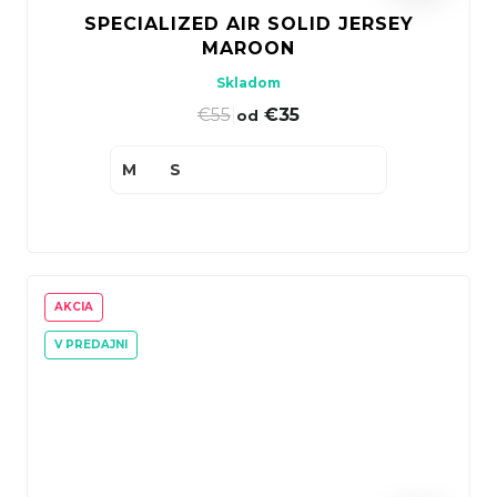
SPECIALIZED AIR SOLID JERSEY
MAROON
Skladom
€55
|
€35
od
M
S
AKCIA
V PREDAJNI