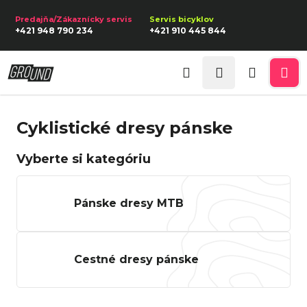
K
Prejsť
na
o
Späť
Späť
+421 948 790 234
+421 910 445 844
obsah
š
í
Prihlásenie
Č
k
Hľadať
Nákupn
Me
o
p
košík
Cyklistické dresy pánske
o
t
Vyberte si kategóriu
r
e
Pánske dresy MTB
b
u
j
Cestné dresy pánske
e
t
e